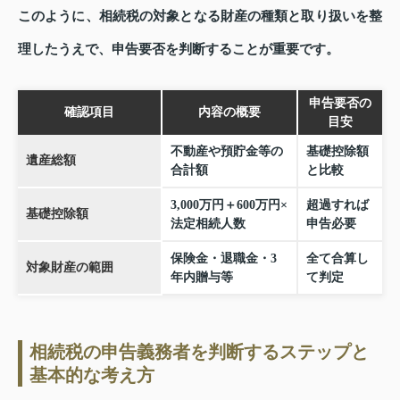
このように、相続税の対象となる財産の種類と取り扱いを整
理したうえで、申告要否を判断することが重要です。
申告要否の
確認項目
内容の概要
目安
不動産や預貯金等の
基礎控除額
遺産総額
合計額
と比較
3,000万円＋600万円×
超過すれば
基礎控除額
法定相続人数
申告必要
保険金・退職金・3
全て合算し
対象財産の範囲
年内贈与等
て判定
相続税の申告義務者を判断するステップと
基本的な考え方