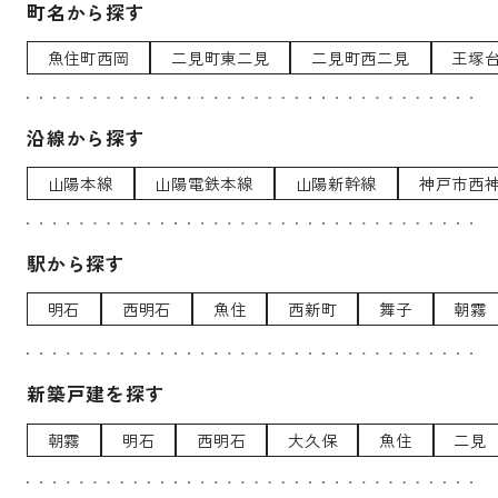
町名から探す
魚住町西岡
二見町東二見
二見町西二見
王塚
沿線から探す
山陽本線
山陽電鉄本線
山陽新幹線
神戸市西
駅から探す
明石
西明石
魚住
西新町
舞子
朝霧
新築戸建を探す
朝霧
明石
西明石
大久保
魚住
二見