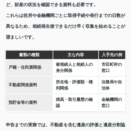
ど、財産の状況を確認できる資料も必要です。
これらは役所や金融機関ごとに取得手続や発行までの日数が
異なるため、相続発生後できるだけ早く収集を始めることが
望ましいです。
書類の種類
主な内容
入手先の例
被相続人と相続人の
市区町村の
戸籍・住民票関係
身分関係
窓口
所在地・評価額・権
法務局や自
不動産関係資料
利関係
治体
残高・取引履歴の確
金融機関の
預貯金等の資料
認
窓口
申告までの実務では、不動産を含む遺産の評価と遺産分割協