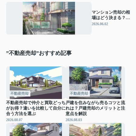
マンション売却の相
場はどう決まる？失
敗しない調べ方と価
2026.06.02
格の考え方
”不動産売却”おすすめ記事
不動産売却
不動産売却
不動産売却で仲介と買取どっち
戸建を住みながら売るコツと流
がお得？違いを比較して自分に
れは？戸建売却のメリットと注
合う方法を選ぶ
意点を解説
2026.08.07
2026.08.03