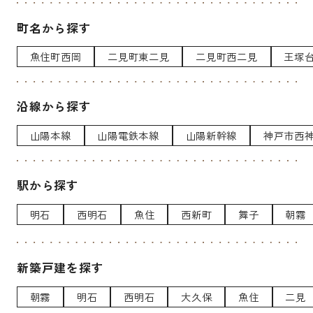
町名から探す
魚住町西岡
二見町東二見
二見町西二見
王塚
沿線から探す
山陽本線
山陽電鉄本線
山陽新幹線
神戸市西
駅から探す
明石
西明石
魚住
西新町
舞子
朝霧
新築戸建を探す
朝霧
明石
西明石
大久保
魚住
二見