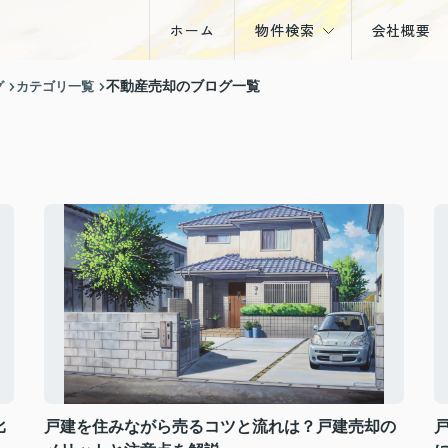
ホーム
物件検索
会社概要
戸建
グ
カテゴリ一覧
不動産売却のブログ一覧
マンション
土地
収益物件
比
戸建を住みながら売るコツと流れは？戸建売却の