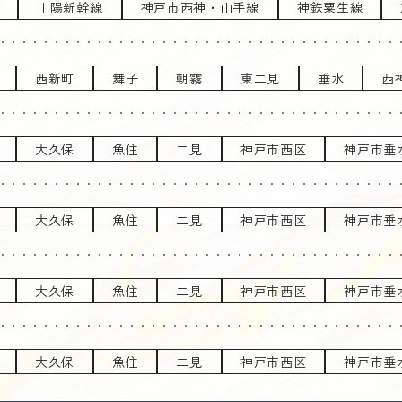
山陽新幹線
神戸市西神・山手線
神鉄粟生線
西新町
舞子
朝霧
東二見
垂水
西
大久保
魚住
二見
神戸市西区
神戸市垂
大久保
魚住
二見
神戸市西区
神戸市垂
大久保
魚住
二見
神戸市西区
神戸市垂
大久保
魚住
二見
神戸市西区
神戸市垂