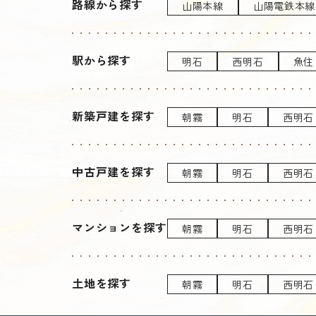
路線から探す
山陽本線
山陽電鉄本線
駅から探す
明石
西明石
魚住
新築戸建を探す
朝霧
明石
西明石
中古戸建を探す
朝霧
明石
西明石
マンションを探す
朝霧
明石
西明石
土地を探す
朝霧
明石
西明石