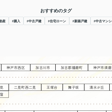
おすすめのタグ
動産
#購入
#中古戸建
#住宅ローン
#新築戸建
#中古マンシ
神戸市西区
加古川市
加古郡播磨町
神戸市須磨
見
二見町西二見
王塚台
舞子坂
清水が丘
窪