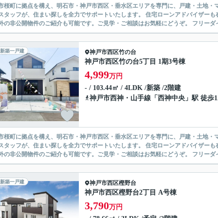
市桜町に拠点を構え、明石市・神戸市西区・垂水区エリアを専門に、戸建・土地・マ
スタッフが、住まい探しを全力でサポートいたします。 住宅ローンアドバイザーも
外の非公開物件のご紹介も可能です。ご見学・ご相談はお気軽にどうぞ。 フリーダイヤル：01
新築一戸建
神戸市西区
竹の台
神戸市西区竹の台5丁目 1期3号棟
4,999
万円
- / 103.44㎡ / 4LDK /新築 /2階建
神戸市西神・山手線
「
西神中央
」駅 徒歩1
市桜町に拠点を構え、明石市・神戸市西区・垂水区エリアを専門に、戸建・土地・マ
スタッフが、住まい探しを全力でサポートいたします。 住宅ローンアドバイザーも
外の非公開物件のご紹介も可能です。ご見学・ご相談はお気軽にどうぞ。 フリーダイヤル：01
新築一戸建
神戸市西区
樫野台
神戸市西区樫野台2丁目 A号棟
3,790
万円