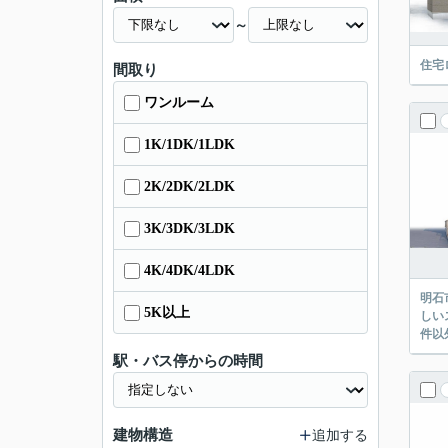
～
住宅
間取り
ワンルーム
1K/1DK/1LDK
2K/2DK/2LDK
3K/3DK/3LDK
4K/4DK/4LDK
明石
5K以上
しい
件以
駅・バス停からの時間
建物構造
追加する