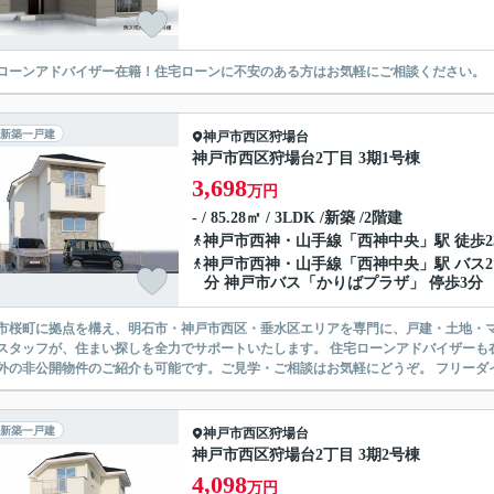
ローンアドバイザー在籍！住宅ローンに不安のある方はお気軽にご相談ください。
新築一戸建
神戸市西区
狩場台
神戸市西区狩場台2丁目 3期1号棟
3,698
万円
- / 85.28㎡ / 3LDK /新築 /2階建
神戸市西神・山手線
「
西神中央
」駅 徒歩2
神戸市西神・山手線
「
西神中央
」駅 バス2
分 神戸市バス「かりばプラザ」 停歩3分
市桜町に拠点を構え、明石市・神戸市西区・垂水区エリアを専門に、戸建・土地・マ
スタッフが、住まい探しを全力でサポートいたします。 住宅ローンアドバイザーも
外の非公開物件のご紹介も可能です。ご見学・ご相談はお気軽にどうぞ。 フリーダイヤル：01
新築一戸建
神戸市西区
狩場台
神戸市西区狩場台2丁目 3期2号棟
4,098
万円