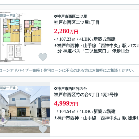
新築一戸建
神戸市西区
二ツ屋
神戸市西区二ツ屋1丁目
2,280
万円
- / 107.23㎡ / 4LDK /新築 /2階建
神戸市西神・山手線
「
西神中央
」駅 バス2
分 神姫バス「二ツ屋東口」 停歩11分
ローンアドバイザー在籍！住宅ローンに不安のある方はお気軽にご相談ください。
新築一戸建
神戸市西区
竹の台
神戸市西区竹の台5丁目 1期2号棟
4,999
万円
- / 104.54㎡ / 4LDK /新築 /2階建
神戸市西神・山手線
「
西神中央
」駅 徒歩1