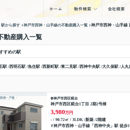
ホーム
物件検索
会社概要
戸建
・駅から探す
神戸市西神・山手線の不動産購入一覧
神戸市西神・山手線
マンション
不動産購入一覧
土地
すすめの駅
収益物件
石駅
/
西明石駅
/
魚住駅
/
西新町駅
/
東二見駅
/
西神中央駅
/
大久保駅
/
人丸
新築一戸建
神戸市西区
糀台
神戸市西区糀台1丁目 2期2号棟
3,980
万円
- / 90.72㎡ / 3LDK /新築 /2階建
神戸市西神・山手線
「
西神中央
」駅 徒歩1