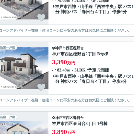
- / 78.66㎡ / 3LDK /予定 /2階建
神戸市西神・山手線
「
西神中央
」駅 バス1
分 神姫バス「春日台４丁目」 停歩9分
ローンアドバイザー在籍！住宅ローンに不安のある方はお気軽にご相談ください。
新築一戸建
神戸市西区
樫野台
神戸市西区樫野台2丁目 B号棟
3,390
万円
- / 82.49㎡ / 3LDK /予定 /2階建
神戸市西神・山手線
「
西神中央
」駅 バス1
分 神姫バス「春日台４丁目」 停歩9分
ローンアドバイザー在籍！住宅ローンに不安のある方はお気軽にご相談ください。
新築一戸建
神戸市西区
春日台
神戸市西区春日台8丁目 1号棟
3,890
万円