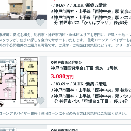
- / 84.67㎡ / 3LDK /新築 /2階建
神戸市西神・山手線
「
西神中央
」駅 徒歩2
神戸市西神・山手線
「
西神中央
」駅 バス2
分 神戸市バス「かりばプラザ」 停歩3分
市桜町に拠点を構え、明石市・神戸市西区・垂水区エリアを専門に、戸建・土地・マ
スタッフが、住まい探しを全力でサポートいたします。 住宅ローンアドバイザーも
外の非公開物件のご紹介も可能です。ご見学・ご相談はお気軽にどうぞ。 フリーダイヤル：01
新築一戸建
神戸市西区
狩場台
神戸市西区狩場台1丁目 第26 2号棟
3,080
万円
- / 83.69㎡ / 3LDK /新築 /2階建
神戸市西神・山手線
「
西神中央
」駅 徒歩2
神戸市西神・山手線
「
西神中央
」駅 バス3
分 神戸市バス「狩場台１丁目」 停歩4分
ローンアドバイザー在籍！住宅ローンに不安のある方はお気軽にご相談ください。
新築一戸建
神戸市西区
糀台