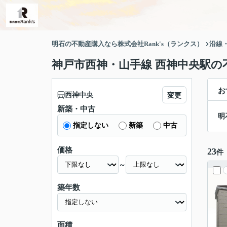
明石の不動産購入なら株式会社Rank's（ランクス）
沿線
神戸市西神・山手線 西神中央駅の
お
西神中央
変更
新築・中古
明
指定しない
新築
中古
価格
23
件
～
築年数
面積