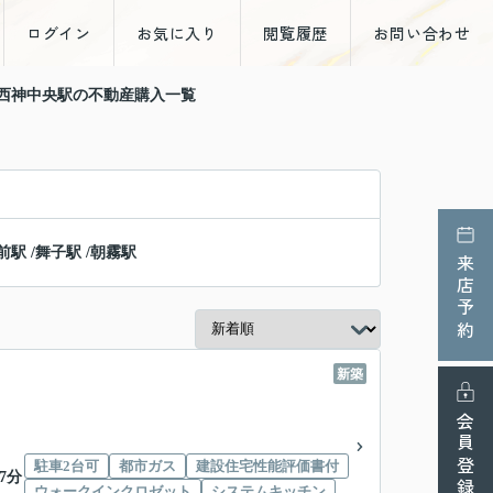
ログイン
お気に入り
閲覧履歴
お問い合わせ
 西神中央駅の不動産購入一覧
前駅
/
舞子駅
/
朝霧駅
来店予約
新築
会員登録
駐車2台可
都市ガス
建設住宅性能評価書付
7分
ウォークインクロゼット
システムキッチン