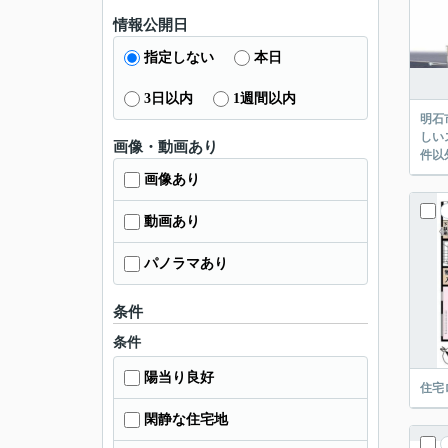
情報公開日
指定しない
本日
3日以内
1週間以内
明石
しい
画像・動画あり
件以
画像あり
動画あり
パノラマあり
条件
条件
陽当り良好
住宅
閑静な住宅地