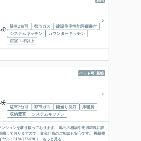
新築
駐車2台可
都市ガス
建設住宅性能評価書付
5分
システムキッチン
カウンターキッチン
浴室１坪以上
ペット可
新築
2分
駐車2台可
都市ガス
陽当り良好
床暖房
収納豊富
システムキッチン
ンションを取り扱っております。 地元の相場や周辺環境に詳
在籍しておりますので、資金計画のご相談も安心です。 掲載物
20-777-678（...
もっと見る