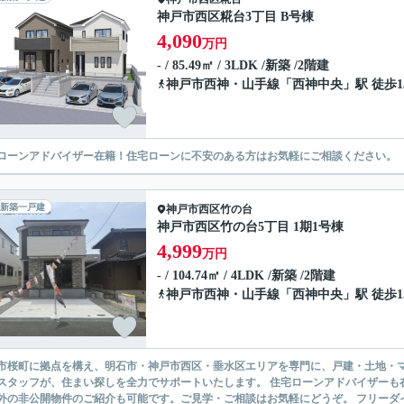
神戸市西区糀台3丁目 B号棟
4,090
万円
- / 85.49㎡ / 3LDK /新築 /2階建
神戸市西神・山手線
「
西神中央
」駅 徒歩1
ローンアドバイザー在籍！住宅ローンに不安のある方はお気軽にご相談ください。
新築一戸建
神戸市西区
竹の台
神戸市西区竹の台5丁目 1期1号棟
4,999
万円
- / 104.74㎡ / 4LDK /新築 /2階建
神戸市西神・山手線
「
西神中央
」駅 徒歩1
市桜町に拠点を構え、明石市・神戸市西区・垂水区エリアを専門に、戸建・土地・マ
スタッフが、住まい探しを全力でサポートいたします。 住宅ローンアドバイザーも
外の非公開物件のご紹介も可能です。ご見学・ご相談はお気軽にどうぞ。 フリーダイヤル：01