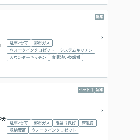
新築
駐車2台可
都市ガス
1
ウォークインクロゼット
システムキッチン
カウンターキッチン
食器洗い乾燥機
ペット可
新築
2分
駐車2台可
都市ガス
陽当り良好
床暖房
収納豊富
ウォークインクロゼット