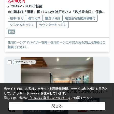
2,490
万円
- / 78.45㎡ / 3LDK /新築
山陽本線「須磨」駅 バス13分 神戸市バス「鉄拐登山口」 停歩10分
駐車2台可
都市ガス
陽当り良好
建設住宅性能評価書付
システムキッチン
カウンターキッチン
新築
住宅ローンアドバイザー在籍！住宅ローンに不安のある方はお気軽にご
相談ください。
中古マンション
当サイトでは、お客様の当サイト利用状況把握、サービス向上検討を目的と
検索条件を変更
まとめてお問い合わせ
して、クッキー（Cookie）を使用しています。
詳しくは、当社の
「Cookieの取扱いについて」
をご確認ください。
閉じる
売却査定
無
料
電話
来店予約
会員登録