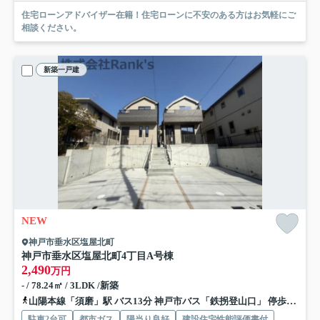
住宅ローンアドバイザー在籍！住宅ローンに不安のある方はお気軽にご
相談ください。
新築一戸建
NEW
神戸市垂水区塩屋北町
神戸市垂水区塩屋北町4丁目
A号棟
2,490
万円
- / 78.24㎡ / 3LDK /新築
山陽本線「須磨」駅 バス13分 神戸市バス「鉄拐登山口」 停歩10分
駐車2台可
都市ガス
陽当り良好
建設住宅性能評価書付