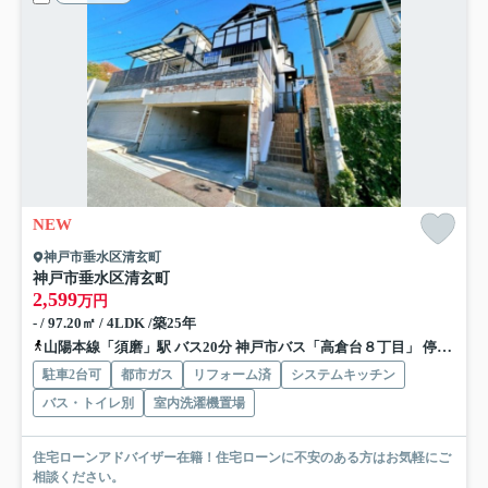
NEW
神戸市垂水区清玄町
神戸市垂水区清玄町
2,599
万円
- / 97.20㎡ / 4LDK /築25年
山陽本線「須磨」駅 バス20分 神戸市バス「高倉台８丁目」 停歩12分
駐車2台可
都市ガス
リフォーム済
システムキッチン
バス・トイレ別
室内洗濯機置場
住宅ローンアドバイザー在籍！住宅ローンに不安のある方はお気軽にご
相談ください。