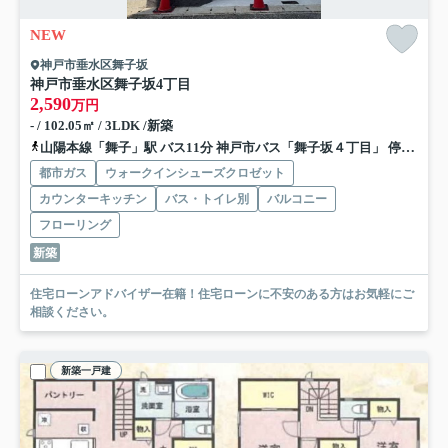
NEW
神戸市垂水区舞子坂
神戸市垂水区舞子坂4丁目
2,590
万円
- / 102.05㎡ / 3LDK /新築
山陽本線「舞子」駅 バス11分 神戸市バス「舞子坂４丁目」 停歩4分
都市ガス
ウォークインシューズクロゼット
カウンターキッチン
バス・トイレ別
バルコニー
フローリング
新築
住宅ローンアドバイザー在籍！住宅ローンに不安のある方はお気軽にご
相談ください。
新築一戸建