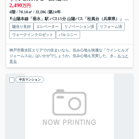
2,490
万円
4階 / 70.16㎡ / 3LDK /築24年
山陽本線「垂水」駅 バス15分 山陽バス「松風台（兵庫県）」 停歩3分
陽当り良好
エレベーター
リノベーション済
リフォーム済
ウォークインクロゼット
バルコニー
神戸市垂水区エリアでの住まいなら、住み心地も快適な「ウインヒルズ
ジェームス山」はいかがでしょうか。住み心地も充実した、き...
もっと
見る
中古マンション