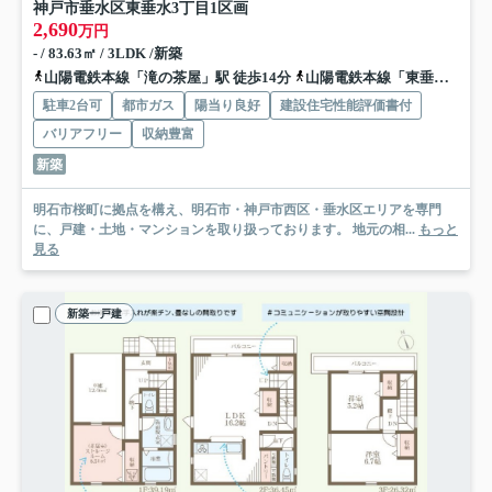
神戸市垂水区東垂水3丁目
1区画
2,690
万円
- / 83.63㎡ / 3LDK /新築
山陽電鉄本線「滝の茶屋」駅 徒歩14分
山陽電鉄本線「東垂水」駅 徒歩18分
駐車2台可
都市ガス
陽当り良好
建設住宅性能評価書付
バリアフリー
収納豊富
新築
明石市桜町に拠点を構え、明石市・神戸市西区・垂水区エリアを専門
に、戸建・土地・マンションを取り扱っております。 地元の相...
もっと
見る
新築一戸建