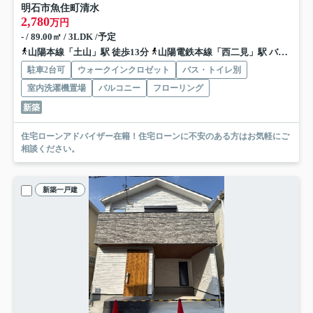
明石市魚住町清水
2,780
万円
- / 89.00㎡ / 3LDK /予定
山陽本線「土山」駅 徒歩13分
山陽電鉄本線「西二見」駅 バス9分 兵庫県明石市「西二見岡の上」 停歩14分
駐車2台可
ウォークインクロゼット
バス・トイレ別
室内洗濯機置場
バルコニー
フローリング
新築
住宅ローンアドバイザー在籍！住宅ローンに不安のある方はお気軽にご
相談ください。
新築一戸建