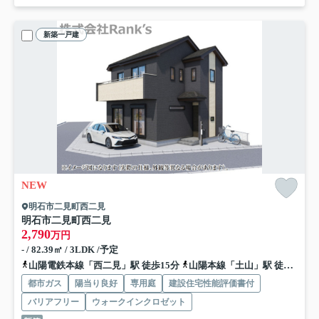
新築一戸建
NEW
明石市二見町西二見
明石市二見町西二見
2,790
万円
- / 82.39㎡ / 3LDK /予定
山陽電鉄本線「西二見」駅 徒歩15分
山陽本線「土山」駅 徒歩16分
都市ガス
陽当り良好
専用庭
建設住宅性能評価書付
バリアフリー
ウォークインクロゼット