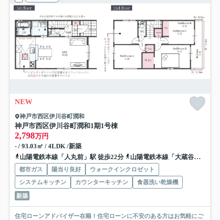
NEW
神戸市西区伊川谷町潤和
神戸市西区伊川谷町潤和
1期1号棟
2,798
万円
- / 93.03㎡ / 4LDK /新築
山陽電鉄本線「人丸前」駅 徒歩22分
山陽電鉄本線「大蔵谷」駅 徒歩22分
都市ガス
陽当り良好
ウォークインクロゼット
システムキッチン
カウンターキッチン
食器洗い乾燥機
新築
住宅ローンアドバイザー在籍！住宅ローンに不安のある方はお気軽にご