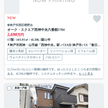
NEW
神戸市西区樫野台
オーク・スクエア西神中央六番館
1704
2,690
万円
17階 / 103.95㎡ / 4LDK /築32年
神戸市西神・山手線「西神中央」駅 バス9分 神戸市バス「春日台３丁目（兵庫県）」 停歩3分
陽当り良好
エレベーター
リノベーション済
リフォーム済
ウォークインクロゼット
バルコニー
12.33㎡のバルコニー面積の物件です。ゆったりとしたくつろぎの空間の
ある、4LDKの物件です。システムキッチンの中古マ...
もっと見る
新築一戸建