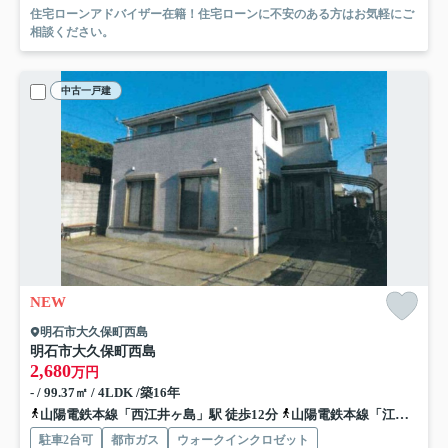
住宅ローンアドバイザー在籍！住宅ローンに不安のある方はお気軽にご
相談ください。
中古一戸建
NEW
明石市大久保町西島
明石市大久保町西島
2,680
万円
- / 99.37㎡ / 4LDK /築16年
山陽電鉄本線「西江井ヶ島」駅 徒歩12分
山陽電鉄本線「江井ヶ島」駅 徒歩15分
駐車2台可
都市ガス
ウォークインクロゼット