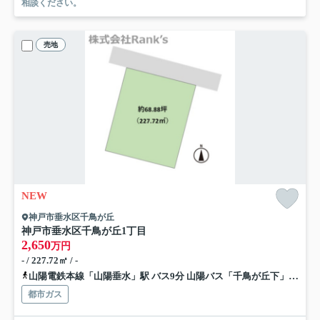
相談ください。
売地
NEW
神戸市垂水区千鳥が丘
神戸市垂水区千鳥が丘1丁目
2,650
万円
- / 227.72㎡ / -
山陽電鉄本線「山陽垂水」駅 バス9分 山陽バス「千鳥が丘下」 停歩4分
都市ガス