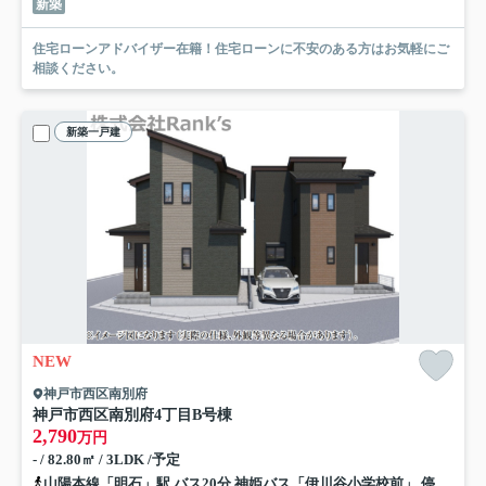
新築
住宅ローンアドバイザー在籍！住宅ローンに不安のある方はお気軽にご
相談ください。
新築一戸建
NEW
神戸市西区南別府
神戸市西区南別府4丁目
B号棟
2,790
万円
- / 82.80㎡ / 3LDK /予定
山陽本線「明石」駅 バス20分 神姫バス「伊川谷小学校前」 停歩5分