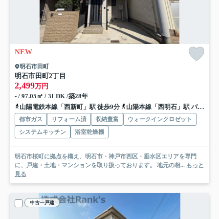
NEW
明石市田町
明石市田町2丁目
2,499
万円
- / 97.05㎡ / 3LDK /築28年
山陽電鉄本線「西新町」駅 徒歩9分
山陽本線「西明石」駅 バス12分 神姫バス「国道西新町」 停歩11分
都市ガス
リフォーム済
収納豊富
ウォークインクロゼット
システムキッチン
浴室乾燥機
明石市桜町に拠点を構え、明石市・神戸市西区・垂水区エリアを専門
に、戸建・土地・マンションを取り扱っております。 地元の相...
もっと
見る
中古一戸建