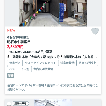
NEW
明石市中朝霧丘
明石市中朝霧丘
2,580
万円
- / 93.42㎡ / 2LDK＋S(納戸) /新築
山陽電鉄本線「大蔵谷」駅 徒歩17分
山陽電鉄本線「人丸前」駅 徒歩19分
都市ガス
ウォークインクロゼット
浴室乾燥機
浴室１坪以上
バス・トイレ別
室内洗濯機置場
新築
住宅ローンアドバイザー在籍！住宅ローンに不安のある方はお気軽にご
相談ください。
新築一戸建