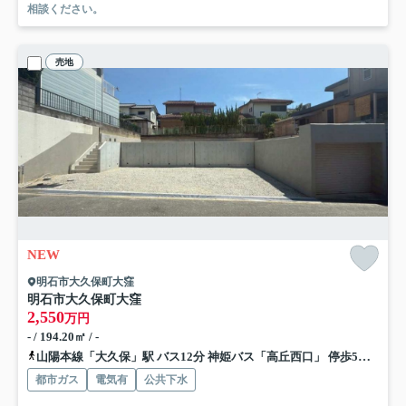
相談ください。
売地
NEW
明石市大久保町大窪
明石市大久保町大窪
2,550
万円
- / 194.20㎡ / -
山陽本線「大久保」駅 バス12分 神姫バス「高丘西口」 停歩5分
山陽
都市ガス
電気有
公共下水