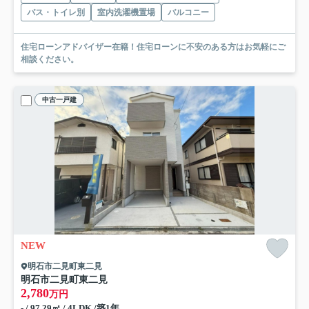
バス・トイレ別
室内洗濯機置場
バルコニー
住宅ローンアドバイザー在籍！住宅ローンに不安のある方はお気軽にご
相談ください。
中古一戸建
NEW
明石市二見町東二見
明石市二見町東二見
2,780
万円
- / 97.29㎡ / 4LDK /築1年