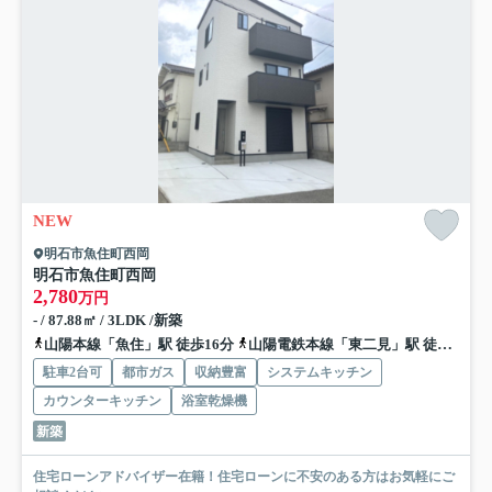
NEW
明石市魚住町西岡
明石市魚住町西岡
2,780
万円
- / 87.88㎡ / 3LDK /新築
山陽本線「魚住」駅 徒歩16分
山陽電鉄本線「東二見」駅 徒歩17分
駐車2台可
都市ガス
収納豊富
システムキッチン
カウンターキッチン
浴室乾燥機
新築
住宅ローンアドバイザー在籍！住宅ローンに不安のある方はお気軽にご