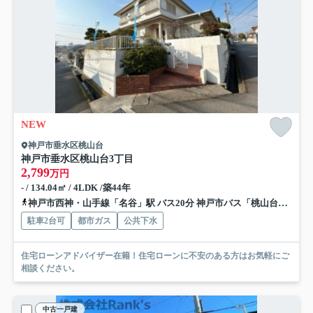
NEW
神戸市垂水区桃山台
神戸市垂水区桃山台3丁目
2,799
万円
- / 134.04㎡ / 4LDK /築44年
神戸市西神・山手線「名谷」駅 バス20分 神戸市バス「桃山台３丁目」 停歩5分
駐車2台可
都市ガス
公共下水
住宅ローンアドバイザー在籍！住宅ローンに不安のある方はお気軽にご
相談ください。
中古一戸建