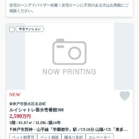
住宅ローンアドバイザー在籍！住宅ローンに不安のある方はお気軽にご
相談ください。
中古マンション
NEW
神戸市垂水区名谷町
ルイシャトレ垂水壱番館
308
2,590
万円
3階 / 81.07㎡ / 3LDK /築24年
神戸市西神・山手線「学園都市」駅 バス18分 山陽バス「東多聞」 停歩7分
ペット飼育可
ペット相談
陽当り良好
エレベーター