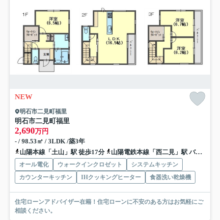
NEW
明石市二見町福里
明石市二見町福里
2,690
万円
- / 98.53㎡ / 3LDK /築3年
山陽本線「土山」駅 徒歩17分
山陽電鉄本線「西二見」駅 バス9分 兵庫県明石市「西二見岡の上」 停歩14分
オール電化
ウォークインクロゼット
システムキッチン
カウンターキッチン
IHクッキングヒーター
食器洗い乾燥機
住宅ローンアドバイザー在籍！住宅ローンに不安のある方はお気軽にご
相談ください。