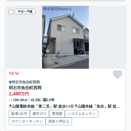
中古一戸建
NEW
明石市魚住町西岡
明石市魚住町西岡
2,480
万円
- / 106.40㎡ / 4LDK /築14年
山陽電鉄本線「東二見」駅 徒歩13分
山陽本線「魚住」駅 徒歩14分
駐車2台可
都市ガス
専用庭
システムキッチン
カウンターキッチン
浴室１坪以上