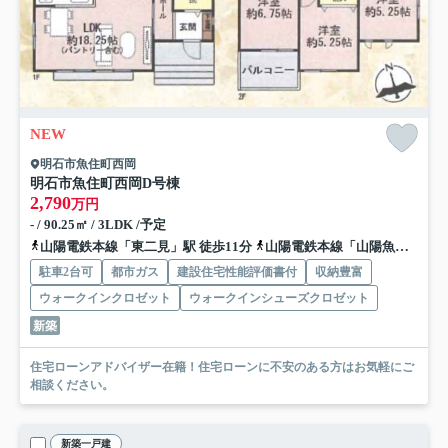
NEW
明石市魚住町西岡
明石市魚住町西岡
D号棟
2,790
万円
- / 90.25㎡ / 3LDK /予定
山陽電鉄本線「東二見」駅 徒歩11分
山陽電鉄本線「山陽魚住」駅 徒歩14分
駐車2台可
都市ガス
建設住宅性能評価書付
収納豊富
ウォークインクロゼット
ウォークインシューズクロゼット
新築
住宅ローンアドバイザー在籍！住宅ローンに不安のある方はお気軽にご
相談ください。
新築一戸建