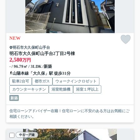
NEW
明石市大久保町山手台
明石市大久保町山手台2丁目
2号棟
2,580
万円
- / 96.79㎡ / 3LDK /新築
山陽本線「大久保」駅 徒歩31分
駐車2台可
都市ガス
ウォークインクロゼット
カウンターキッチン
浴室乾燥機
浴室１坪以上
新築
住宅ローンアドバイザー在籍！住宅ローンに不安のある方はお気軽にご
相談ください。
中古一戸建