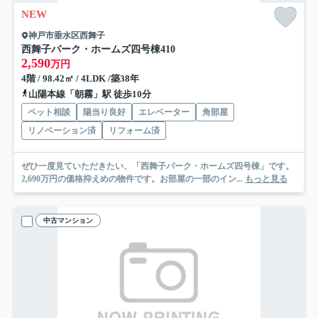
NEW
神戸市垂水区西舞子
西舞子パーク・ホームズ四号棟
410
2,590
万円
4階 / 98.42㎡ / 4LDK /築38年
山陽本線「朝霧」駅 徒歩10分
ペット相談
陽当り良好
エレベーター
角部屋
リノベーション済
リフォーム済
ぜひ一度見ていただきたい、「西舞子パーク・ホームズ四号棟」です。
2,690万円の価格抑えめの物件です。お部屋の一部のイン...
もっと見る
中古マンション