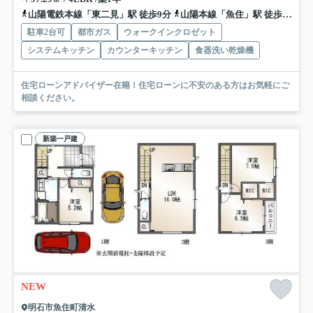
山陽電鉄本線「東二見」駅 徒歩9分
山陽本線「魚住」駅 徒歩19分
駐車2台可
都市ガス
ウォークインクロゼット
システムキッチン
カウンターキッチン
食器洗い乾燥機
住宅ローンアドバイザー在籍！住宅ローンに不安のある方はお気軽にご
相談ください。
新築一戸建
NEW
明石市魚住町清水