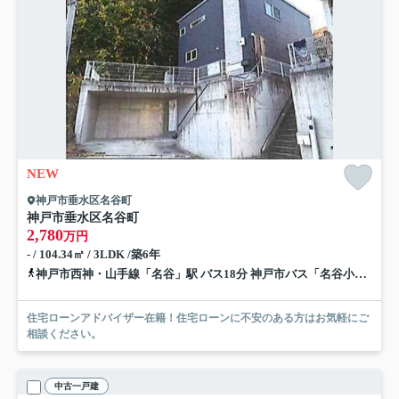
NEW
神戸市垂水区名谷町
神戸市垂水区名谷町
2,780
万円
- / 104.34㎡ / 3LDK /築6年
神戸市西神・山手線「名谷」駅 バス18分 神戸市バス「名谷小学校前」 停歩3分
住宅ローンアドバイザー在籍！住宅ローンに不安のある方はお気軽にご
相談ください。
中古一戸建