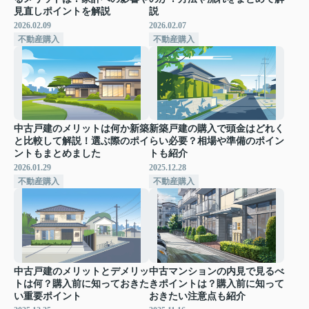
見直しポイントを解説
説
2026.02.09
2026.02.07
不動産購入
不動産購入
中古戸建のメリットは何か新築
新築戸建の購入で頭金はどれく
と比較して解説！選ぶ際のポイ
らい必要？相場や準備のポイン
ントもまとめました
トも紹介
2026.01.29
2025.12.28
不動産購入
不動産購入
中古戸建のメリットとデメリッ
中古マンションの内見で見るべ
トは何？購入前に知っておきた
きポイントは？購入前に知って
い重要ポイント
おきたい注意点も紹介