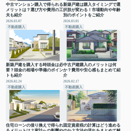
中古マンション購入で得られる
新築戸建は購入タイミングで選
メリットは？選び方や費用の工
択肢が変わる！市場動向や年齢
夫も紹介
別のポイントをご紹介
2026.03.07
2026.03.01
不動産購入
不動産購入
新築戸建を購入する時頭金は必
中古戸建購入のメリットは何
要？頭金の相場や準備のポイン
か？費用や安心感もまとめて紹
トも紹介
介
2026.02.24
2026.02.17
不動産購入
不動産購入
住宅ローンの借り換えで得られ
固定資産税の計算はどう進める
るメリットは？家計への影響や
のか？方法や流れをまとめて解