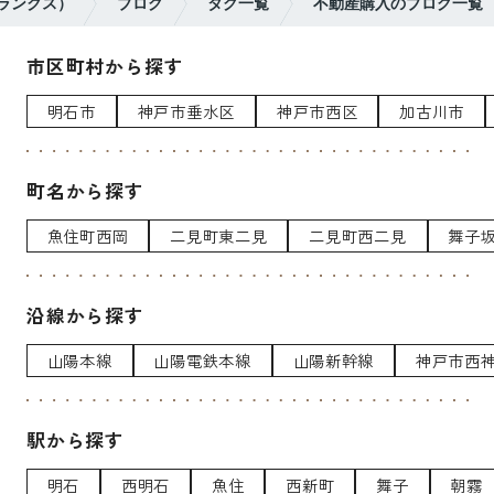
（ランクス）
ブログ
タグ一覧
不動産購入のブログ一覧
市区町村から探す
明石市
神戸市垂水区
神戸市西区
加古川市
町名から探す
魚住町西岡
二見町東二見
二見町西二見
舞子
沿線から探す
山陽本線
山陽電鉄本線
山陽新幹線
神戸市西
駅から探す
明石
西明石
魚住
西新町
舞子
朝霧