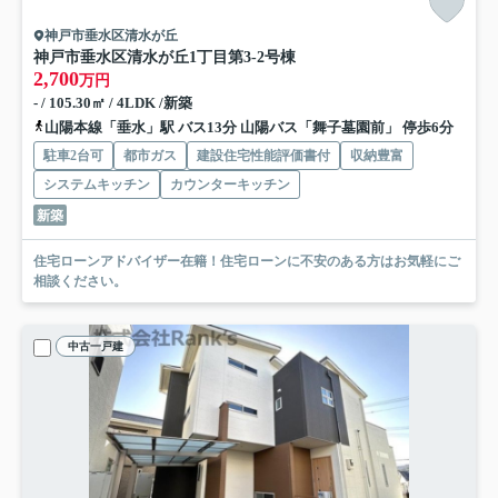
神戸市垂水区清水が丘
神戸市垂水区清水が丘1丁目
第3-2号棟
2,700
万円
- / 105.30㎡ / 4LDK /新築
山陽本線「垂水」駅 バス13分 山陽バス「舞子墓園前」 停歩6分
駐車2台可
都市ガス
建設住宅性能評価書付
収納豊富
システムキッチン
カウンターキッチン
新築
住宅ローンアドバイザー在籍！住宅ローンに不安のある方はお気軽にご
相談ください。
中古一戸建