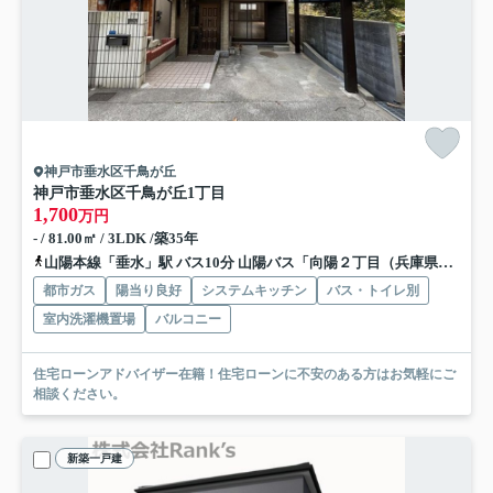
神戸市垂水区千鳥が丘
神戸市垂水区千鳥が丘1丁目
1,700
万円
- / 81.00㎡ / 3LDK /築35年
山陽本線「垂水」駅 バス10分 山陽バス「向陽２丁目（兵庫県）」 停歩4分
都市ガス
陽当り良好
システムキッチン
バス・トイレ別
室内洗濯機置場
バルコニー
住宅ローンアドバイザー在籍！住宅ローンに不安のある方はお気軽にご
相談ください。
新築一戸建