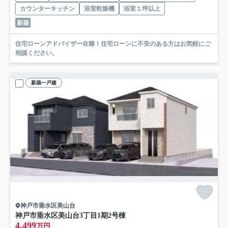
カウンターキッチン
浴室乾燥機
浴室１坪以上
新築
住宅ローンアドバイザー在籍！住宅ローンに不安のある方はお気軽にご
相談ください。
新築一戸建
神戸市垂水区美山台
神戸市垂水区美山台3丁目
1期2号棟
4,499
万円