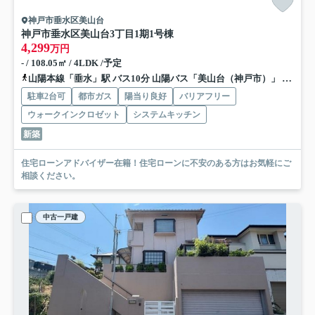
神戸市垂水区美山台
神戸市垂水区美山台3丁目
1期1号棟
4,299
万円
- / 108.05㎡ / 4LDK /予定
山陽本線「垂水」駅 バス10分 山陽バス「美山台（神戸市）」 停歩4分
駐車2台可
都市ガス
陽当り良好
バリアフリー
ウォークインクロゼット
システムキッチン
新築
住宅ローンアドバイザー在籍！住宅ローンに不安のある方はお気軽にご
相談ください。
中古一戸建