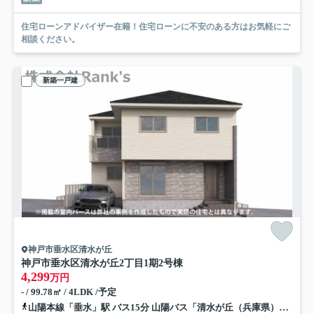
住宅ローンアドバイザー在籍！住宅ローンに不安のある方はお気軽にご
相談ください。
新築一戸建
神戸市垂水区清水が丘
神戸市垂水区清水が丘2丁目
1期2号棟
4,299
万円
- / 99.78㎡ / 4LDK /予定
山陽本線「垂水」駅 バス15分 山陽バス「清水が丘（兵庫県）」 停歩2分