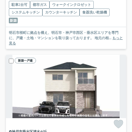
駐車2台可
都市ガス
ウォークインクロゼット
システムキッチン
カウンターキッチン
食器洗い乾燥機
新築
明石市桜町に拠点を構え、明石市・神戸市西区・垂水区エリアを専門
に、戸建・土地・マンションを取り扱っております。 地元の相...
もっと
見る
新築一戸建
神戸市垂水区清水が丘