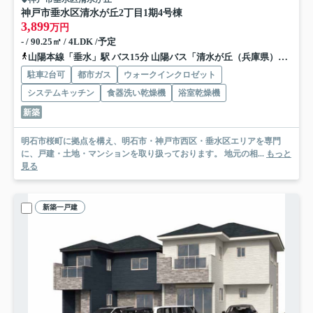
神戸市垂水区清水が丘2丁目
1期4号棟
3,899
万円
- / 90.25㎡ / 4LDK /予定
山陽本線「垂水」駅 バス15分 山陽バス「清水が丘（兵庫県）」 停歩2分
駐車2台可
都市ガス
ウォークインクロゼット
システムキッチン
食器洗い乾燥機
浴室乾燥機
新築
明石市桜町に拠点を構え、明石市・神戸市西区・垂水区エリアを専門
に、戸建・土地・マンションを取り扱っております。 地元の相...
もっと
見る
新築一戸建