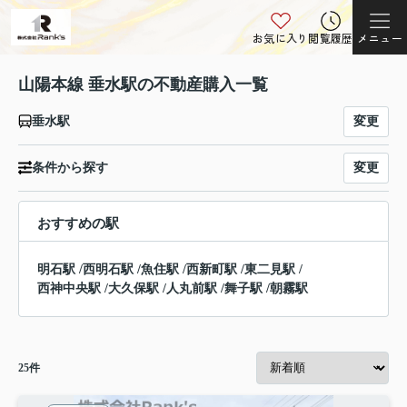
お気に入り
閲覧履歴
メニュー
山陽本線 垂水駅の不動産購入一覧
変更
垂水駅
変更
条件から探す
おすすめの駅
明石駅
/
西明石駅
/
魚住駅
/
西新町駅
/
東二見駅
/
西神中央駅
/
大久保駅
/
人丸前駅
/
舞子駅
/
朝霧駅
25
件