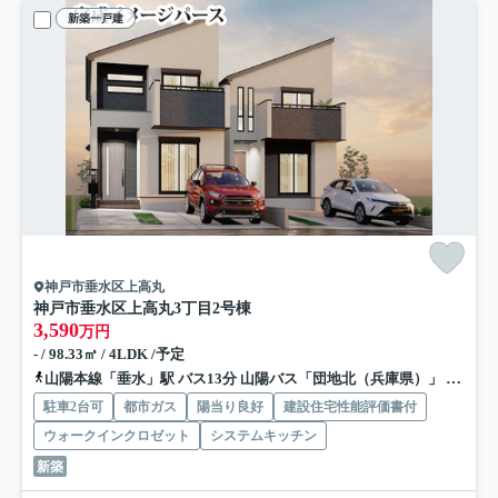
新築一戸建
神戸市垂水区上高丸
神戸市垂水区上高丸3丁目
2号棟
3,590
万円
- / 98.33㎡ / 4LDK /予定
山陽本線「垂水」駅 バス13分 山陽バス「団地北（兵庫県）」 停歩3分
駐車2台可
都市ガス
陽当り良好
建設住宅性能評価書付
ウォークインクロゼット
システムキッチン
新築