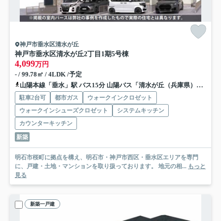
神戸市垂水区清水が丘
神戸市垂水区清水が丘2丁目
1期5号棟
4,099
万円
- / 99.78㎡ / 4LDK /予定
山陽本線「垂水」駅 バス15分 山陽バス「清水が丘（兵庫県）」 停歩2分
駐車2台可
都市ガス
ウォークインクロゼット
ウォークインシューズクロゼット
システムキッチン
カウンターキッチン
新築
明石市桜町に拠点を構え、明石市・神戸市西区・垂水区エリアを専門
に、戸建・土地・マンションを取り扱っております。 地元の相...
もっと
見る
新築一戸建