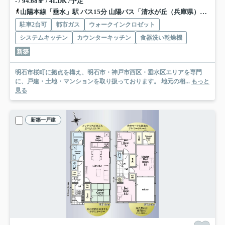
- / 94.68㎡ / 4LDK /予定
山陽本線「垂水」駅 バス15分 山陽バス「清水が丘（兵庫県）」 停歩2分
駐車2台可
都市ガス
ウォークインクロゼット
システムキッチン
カウンターキッチン
食器洗い乾燥機
新築
明石市桜町に拠点を構え、明石市・神戸市西区・垂水区エリアを専門
に、戸建・土地・マンションを取り扱っております。 地元の相...
もっと
見る
新築一戸建