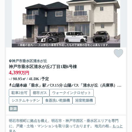
神戸市垂水区清水が丘
神戸市垂水区清水が丘2丁目
1期6号棟
4,399
万円
- / 98.95㎡ / 4LDK /予定
山陽本線「垂水」駅 バス15分 山陽バス「清水が丘（兵庫県）」 停歩2分
駐車2台可
都市ガス
ウォークインクロゼット
システムキッチン
食器洗い乾燥機
浴室乾燥機
新築
明石市桜町に拠点を構え、明石市・神戸市西区・垂水区エリアを専門
に、戸建・土地・マンションを取り扱っております。 地元の相...
もっと
見る