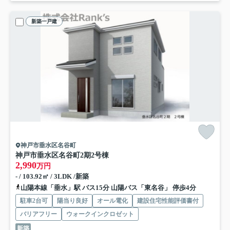
新築一戸建
神戸市垂水区名谷町
神戸市垂水区名谷町
2期2号棟
2,990
万円
- / 103.92㎡ / 3LDK /新築
山陽本線「垂水」駅 バス15分 山陽バス「東名谷」 停歩4分
駐車2台可
陽当り良好
オール電化
建設住宅性能評価書付
バリアフリー
ウォークインクロゼット
新築