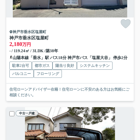
神戸市垂水区塩屋町
神戸市垂水区塩屋町
2,180
万円
- / 119.24㎡ / 3LDK /築38年
山陽本線「垂水」駅 バス18分 神戸市バス「塩屋大谷」 停歩2分
駐車2台可
都市ガス
陽当り良好
システムキッチン
バルコニー
フローリング
住宅ローンアドバイザー在籍！住宅ローンに不安のある方はお気軽にご
相談ください。
中古一戸建