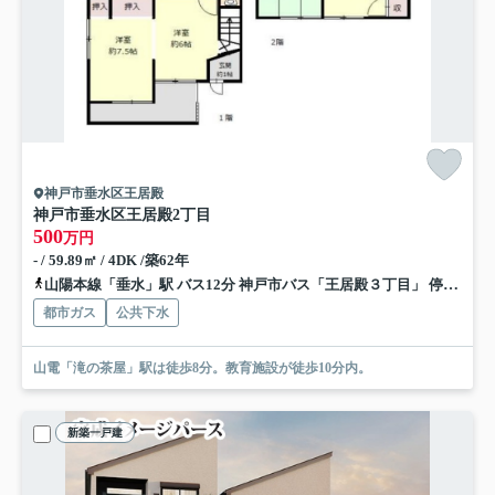
神戸市垂水区王居殿
神戸市垂水区王居殿2丁目
500
万円
- / 59.89㎡ / 4DK /築62年
山陽本線「垂水」駅 バス12分 神戸市バス「王居殿３丁目」 停歩5分
都市ガス
公共下水
山電「滝の茶屋」駅は徒歩8分。教育施設が徒歩10分内。
新築一戸建