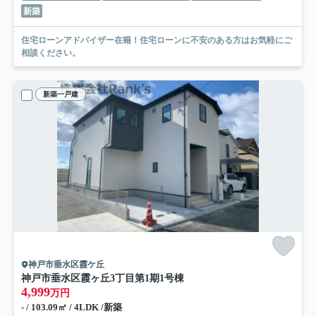
新築
住宅ローンアドバイザー在籍！住宅ローンに不安のある方はお気軽にご
相談ください。
新築一戸建
神戸市垂水区霞ケ丘
神戸市垂水区霞ヶ丘3丁目
第1期1号棟
4,999
万円
- / 103.09㎡ / 4LDK /新築