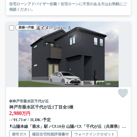
住宅ローンアドバイザー在籍！住宅ローンに不安のある方はお気軽にご
相談ください。
新築一戸建
神戸市垂水区千代が丘
神戸市垂水区千代が丘1丁目
全1棟
2,980
万円
- / 91.71㎡ / 3LDK /予定
山陽本線「垂水」駅 バス10分 山陽バス「千代が丘（兵庫県）」 停歩4分
都市ガス
建設住宅性能評価書付
ウォークインクロゼット