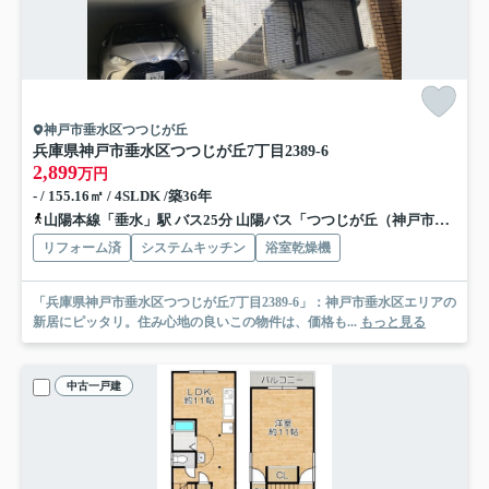
神戸市垂水区つつじが丘
兵庫県神戸市垂水区つつじが丘7丁目2389-6
2,899
万円
- / 155.16㎡ / 4SLDK /築36年
山陽本線「垂水」駅 バス25分 山陽バス「つつじが丘（神戸市）」 停歩7分
リフォーム済
システムキッチン
浴室乾燥機
「兵庫県神戸市垂水区つつじが丘7丁目2389-6」：神戸市垂水区エリアの
新居にピッタリ。住み心地の良いこの物件は、価格も...
もっと見る
中古一戸建