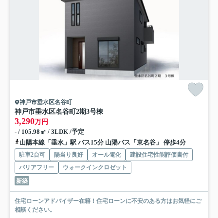
神戸市垂水区名谷町
神戸市垂水区名谷町
2期3号棟
3,290
万円
- / 105.98㎡ / 3LDK /予定
山陽本線「垂水」駅 バス15分 山陽バス「東名谷」 停歩4分
駐車2台可
陽当り良好
オール電化
建設住宅性能評価書付
バリアフリー
ウォークインクロゼット
新築
住宅ローンアドバイザー在籍！住宅ローンに不安のある方はお気軽にご
相談ください。