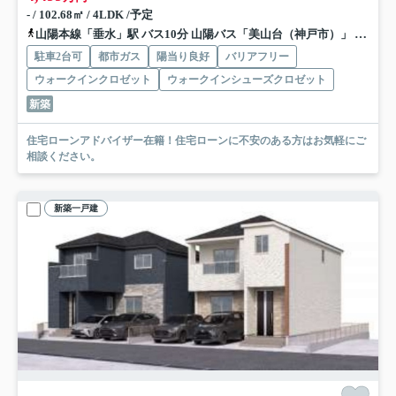
- / 102.68㎡ / 4LDK /予定
山陽本線「垂水」駅 バス10分 山陽バス「美山台（神戸市）」 停歩4分
駐車2台可
都市ガス
陽当り良好
バリアフリー
ウォークインクロゼット
ウォークインシューズクロゼット
新築
住宅ローンアドバイザー在籍！住宅ローンに不安のある方はお気軽にご
相談ください。
新築一戸建