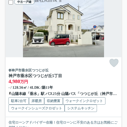
中古一戸建
神戸市垂水区つつじが丘
神戸市垂水区つつじが丘5丁目
4,980
万円
- / 128.56㎡ / 4LDK /築11年
山陽本線「垂水」駅 バス25分 山陽バス「つつじが丘（神戸市）」 停歩4分
駐車2台可
床暖房
収納豊富
ウォークインクロゼット
ウォークインシューズクロゼット
システムキッチン
住宅ローンアドバイザー在籍！住宅ローンに不安のある方はお気軽にご