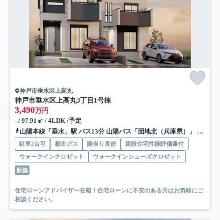
神戸市垂水区上高丸
神戸市垂水区上高丸3丁目
1号棟
3,490
万円
- / 97.91㎡ / 4LDK /予定
山陽本線「垂水」駅 バス13分 山陽バス「団地北（兵庫県）」 停歩3分
駐車2台可
都市ガス
陽当り良好
建設住宅性能評価書付
ウォークインクロゼット
ウォークインシューズクロゼット
新築
住宅ローンアドバイザー在籍！住宅ローンに不安のある方はお気軽にご
相談ください。