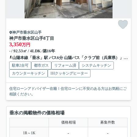
神戸市垂水区山手
神戸市垂水区山手8丁目
3,350
万円
- / 92.53㎡ / 4LDK /築16年
山陽本線「垂水」駅 バス6分 山陽バス「クラブ前（兵庫県）」 停歩6分
駐車2台可
都市ガス
リフォーム済
システムキッチン
カウンターキッチン
IHクッキングヒーター
住宅ローンアドバイザー在籍！住宅ローンに不安のある方はお気軽にご
相談ください。
垂水の掲載物件の価格相場
価格相場
募集件数
1R～1K
-
-