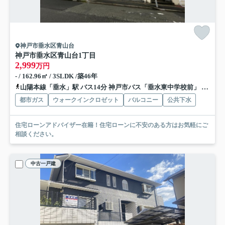
神戸市垂水区青山台
神戸市垂水区青山台1丁目
2,999
万円
- / 162.96㎡ / 3SLDK /築46年
山陽本線「垂水」駅 バス14分 神戸市バス「垂水東中学校前」 停歩4分
都市ガス
ウォークインクロゼット
バルコニー
公共下水
住宅ローンアドバイザー在籍！住宅ローンに不安のある方はお気軽にご
相談ください。
中古一戸建