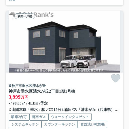
新築一戸建
神戸市垂水区清水が丘
神戸市垂水区清水が丘2丁目
1期1号棟
3,999
万円
- / 98.65㎡ / 4LDK /予定
山陽本線「垂水」駅 バス15分 山陽バス「清水が丘（兵庫県）」 停歩2分
駐車2台可
都市ガス
ウォークインクロゼット
システムキッチン
カウンターキッチン
食器洗い乾燥機