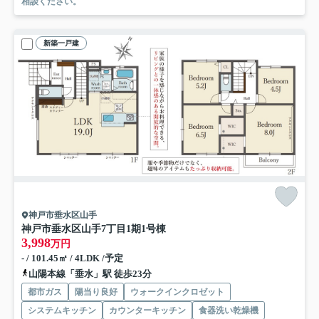
相談ください。
新築一戸建
神戸市垂水区山手
神戸市垂水区山手7丁目
1期1号棟
3,998
万円
- / 101.45㎡ / 4LDK /予定
山陽本線「垂水」駅 徒歩23分
都市ガス
陽当り良好
ウォークインクロゼット
システムキッチン
カウンターキッチン
食器洗い乾燥機