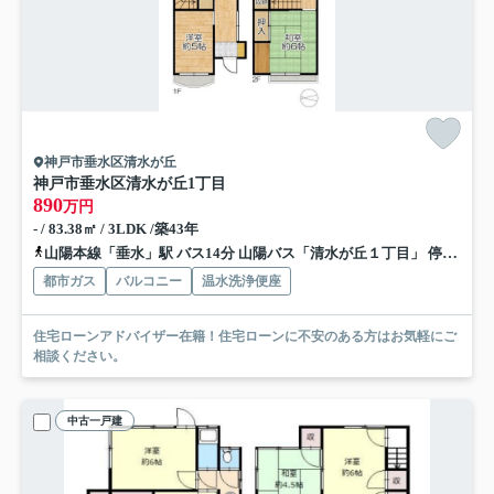
神戸市垂水区清水が丘
神戸市垂水区清水が丘1丁目
890
万円
- / 83.38㎡ / 3LDK /築43年
山陽本線「垂水」駅 バス14分 山陽バス「清水が丘１丁目」 停歩6分
都市ガス
バルコニー
温水洗浄便座
住宅ローンアドバイザー在籍！住宅ローンに不安のある方はお気軽にご
相談ください。
中古一戸建