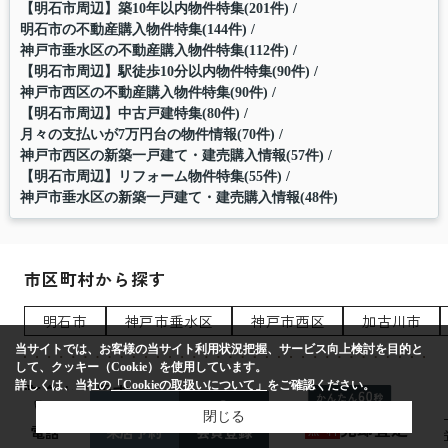
【明石市周辺】築10年以内物件特集(201件)
明石市の不動産購入物件特集(144件)
神戸市垂水区の不動産購入物件特集(112件)
【明石市周辺】駅徒歩10分以内物件特集(90件)
神戸市西区の不動産購入物件特集(90件)
【明石市周辺】中古戸建特集(80件)
月々の支払いが7万円台の物件情報(70件)
神戸市西区の新築一戸建て・建売購入情報(57件)
【明石市周辺】リフォーム物件特集(55件)
神戸市垂水区の新築一戸建て・建売購入情報(48件)
市区町村から探す
明石市
神戸市垂水区
神戸市西区
加古川市
当サイトでは、お客様の当サイト利用状況把握、サービス向上検討を目的と
して、クッキー（Cookie）を使用しています。
詳しくは、当社の
「Cookieの取扱いについて」
をご確認ください。
町名から探す
閉じる
売却査定
無
料
電話
来店予約
会員登録
魚住町西岡
二見町東二見
二見町西二見
王塚