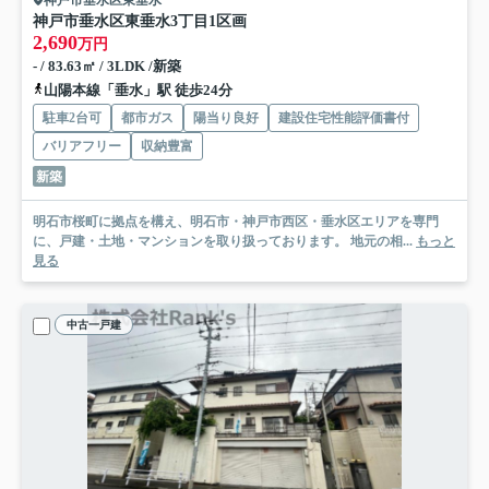
神戸市垂水区東垂水3丁目
1区画
2,690
万円
- / 83.63㎡ / 3LDK /新築
山陽本線「垂水」駅 徒歩24分
駐車2台可
都市ガス
陽当り良好
建設住宅性能評価書付
バリアフリー
収納豊富
新築
明石市桜町に拠点を構え、明石市・神戸市西区・垂水区エリアを専門
に、戸建・土地・マンションを取り扱っております。 地元の相...
もっと
見る
中古一戸建