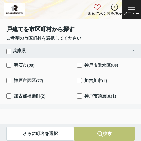
お気に入り
閲覧履歴
メニュー
戸建てを市区町村から探す
ご希望の市区町村を選択してください
兵庫県
明石市(98)
神戸市垂水区(80)
神戸市西区(77)
加古川市(2)
加古郡播磨町(2)
神戸市須磨区(1)
さらに町名を選択
検索