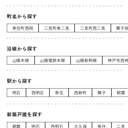
町名から探す
魚住町西岡
二見町東二見
二見町西二見
舞子
沿線から探す
山陽本線
山陽電鉄本線
山陽新幹線
神戸市西
駅から探す
明石
西明石
魚住
西新町
舞子
朝霧
新築戸建を探す
朝霧
明石
西明石
大久保
魚住
二見