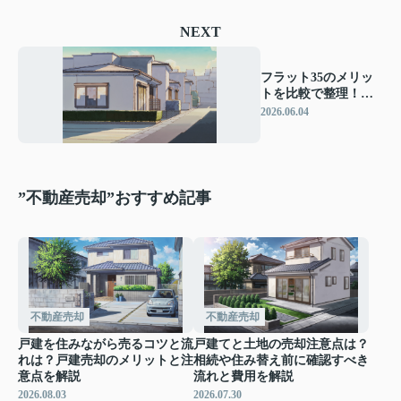
NEXT
フラット35のメリッ
トを比較で整理！デ
メリットも踏まえ住
2026.06.04
宅ローンを選ぶ方法
”不動産売却”おすすめ記事
不動産売却
不動産売却
戸建を住みながら売るコツと流
戸建てと土地の売却注意点は？
れは？戸建売却のメリットと注
相続や住み替え前に確認すべき
意点を解説
流れと費用を解説
2026.08.03
2026.07.30