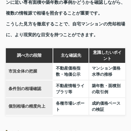
ンに近い専有面積や築年数の事例かどうかを確認しながら、
複数の情報源で相場を照合することが重要です。
こうした見方を徹底することで、自宅マンションの売却相場
に、より現実的な目安を持つことができます。
意識したいポイ
調べ方の段階
主な確認先
ント
不動産価格指
マンション価格
市況全体の把握
数・地価公示
水準の推移
不動産情報ライ
築年数・面積別
条件別の相場確認
ブラリ等
の取引例
各種市場レポー
成約価格ベース
個別相場の精度向上
ト
の検証