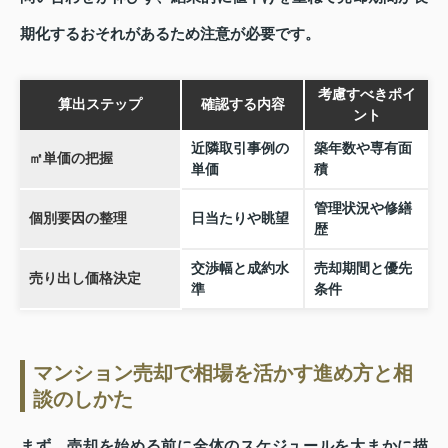
期化するおそれがあるため注意が必要です。
考慮すべきポイ
算出ステップ
確認する内容
ント
近隣取引事例の
築年数や専有面
㎡単価の把握
単価
積
管理状況や修繕
個別要因の整理
日当たりや眺望
歴
交渉幅と成約水
売却期間と優先
売り出し価格決定
準
条件
マンション売却で相場を活かす進め方と相
談のしかた
まず、売却を始める前に全体のスケジュールを大まかに描