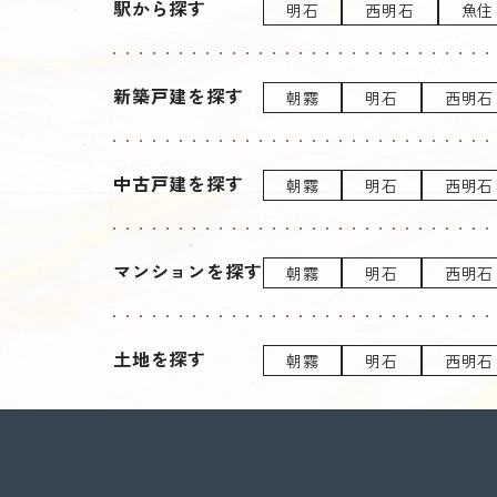
駅から探す
明石
西明石
魚住
新築戸建を探す
朝霧
明石
西明石
中古戸建を探す
朝霧
明石
西明石
マンションを探す
朝霧
明石
西明石
土地を探す
朝霧
明石
西明石