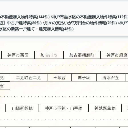
不動産購入物件特集(144件)
神戸市垂水区の不動産購入物件特集(112件
】中古戸建特集(80件)
月々の支払いが7万円台の物件情報(70件)
神戸
水区の新築一戸建て・建売購入情報(48件)
神戸市西区
加古川市
加古郡播磨町
神戸市須磨
見
二見町西二見
王塚台
舞子坂
清水が丘
窪
山陽新幹線
神戸市西神・山手線
神鉄粟生線