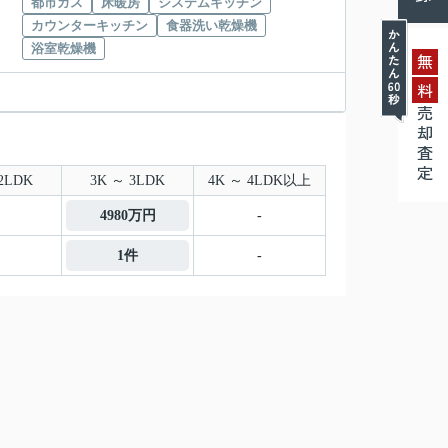
都市ガス
床暖房
システムキッチン
カウンターキッチン
食器洗い乾燥機
浴室乾燥機
無
料
売却査定
2LDK
3K ～ 3LDK
4K ～ 4LDK以上
4980万円
-
1件
-