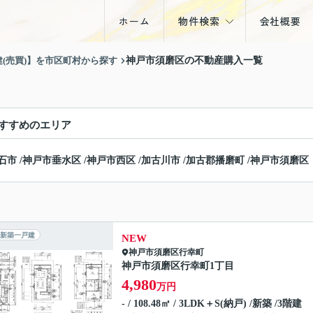
ホーム
物件検索
会社概要
戸建
建(売買)】を市区町村から探す
神戸市須磨区の不動産購入一覧
マンション
土地
すすめのエリア
収益物件
石市
/
神戸市垂水区
/
神戸市西区
/
加古川市
/
加古郡播磨町
/
神戸市須磨区
新築一戸建
NEW
神戸市須磨区
行幸町
神戸市須磨区行幸町1丁目
4,980
万円
- / 108.48㎡ / 3LDK＋S(納戸) /新築 /3階建