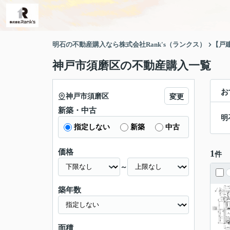
明石の不動産購入なら株式会社Rank's（ランクス）
【戸
神戸市須磨区の不動産購入一覧
お
神戸市須磨区
変更
新築・中古
明
指定しない
新築
中古
価格
1
件
～
築年数
面積