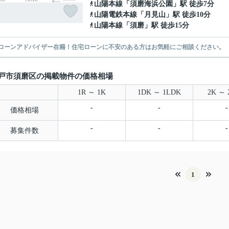
山陽本線
「
須磨海浜公園
」駅 徒歩7分
山陽電鉄本線
「
月見山
」駅 徒歩10分
山陽本線
「
須磨
」駅 徒歩15分
ローンアドバイザー在籍！住宅ローンに不安のある方はお気軽にご相談ください。
戸市須磨区の掲載物件の価格相場
1R ～ 1K
1DK ～ 1LDK
2K ～ 
-
-
-
価格相場
-
-
-
募集件数
1