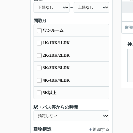
～
間取り
住宅
ワンルーム
1K/1DK/1LDK
神
2K/2DK/2LDK
3K/3DK/3LDK
4K/4DK/4LDK
5K以上
駅・バス停からの時間
建物構造
追加する