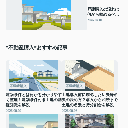
戸建購入の流れは
何から始めるべ
き？資金計画や申
2026.02.01
し込み手順も解説
”不動産購入”おすすめ記事
不動産購入
不動産購入
建築条件とは何かを分かりやす
土地購入前に確認したい夫婦名
く整理！建築条件付き土地の基
義の決め方？購入から相続まで
礎知識を解説
土地の名義と持分割合を解説
2026.08.09
2026.08.06