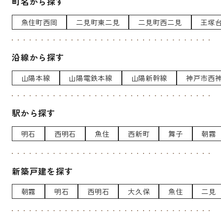
町名から探す
魚住町西岡
二見町東二見
二見町西二見
王塚
沿線から探す
山陽本線
山陽電鉄本線
山陽新幹線
神戸市西
駅から探す
明石
西明石
魚住
西新町
舞子
朝霧
新築戸建を探す
朝霧
明石
西明石
大久保
魚住
二見