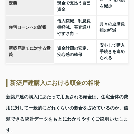
定義
現金で支払う自己
を減少
資金
借入額減、利息負
月々の返済負
住宅ローンへの影響
担軽減、審査通り
担の軽減
やすさ向上
安心して購入
新築戸建てに対する意
資金計画の安定、
手続きを進め
義
安心感の確保
られる
新築戸建購入における頭金の相場
新築戸建の購入にあたって用意される頭金は、住宅全体の費
用に対して一般的にどれくらいの割合を占めているのか、信
頼できる統計データをもとにわかりやすくご説明いたしま
す。