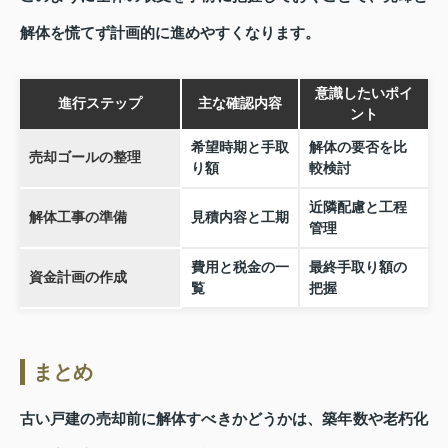
解体を慌てず計画的に進めやすくなります。
意識したいポイ
進行ステップ
主な確認内容
ント
希望時期と手取
解体の要否を比
売却ゴールの整理
り額
較検討
近隣配慮と工程
解体工事の準備
見積内容と工期
管理
費用と税金の一
最終手取り額の
資金計画の作成
覧
把握
まとめ
古い戸建の売却前に解体すべきかどうかは、築年数や老朽化