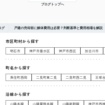
ブログトップへ
ログ
戸建の売却前に解体費用は必要？判断基準と費用相場を解説
市区町村から探す
明石市
神戸市垂水区
神戸市西区
加古川市
町名から探す
魚住町西岡
二見町東二見
二見町西二見
王塚
沿線から探す
山陽本線
山陽電鉄本線
山陽新幹線
神戸市西