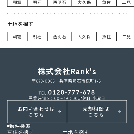
朝霧
明石
西明石
大久保
魚住
二見
土地を探す
朝霧
明石
西明石
大久保
魚住
二見
株式会社Rank's
〒673-0885 兵庫県明石市桜町1-6
0120-777-678
TEL.
営業時間 9：00～19：00
定休日 水曜日
お問い合わせは
売却相談は
こちら
こちら
物件検索
戸建を探す
土地を探す