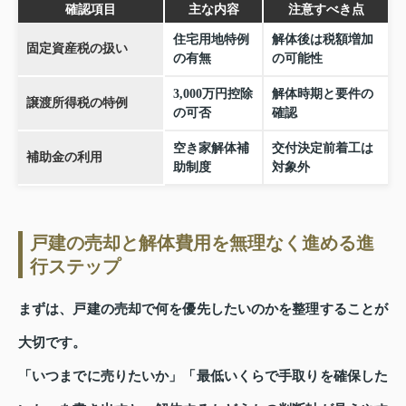
確認項目
主な内容
注意すべき点
住宅用地特例
解体後は税額増加
固定資産税の扱い
の有無
の可能性
3,000万円控除
解体時期と要件の
譲渡所得税の特例
の可否
確認
空き家解体補
交付決定前着工は
補助金の利用
助制度
対象外
戸建の売却と解体費用を無理なく進める進
行ステップ
まずは、戸建の売却で何を優先したいのかを整理することが
大切です。
「いつまでに売りたいか」「最低いくらで手取りを確保した