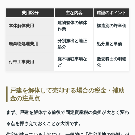
費用区分
主な内容
確認のポイント
建物躯体の解体
本体解体費用
構造別の坪単価
作業
分別搬出と適正
廃棄物処理費用
処分量と単価
処分
庭木塀駐車場な
撤去範囲の明確
付帯工事費用
ど
化
戸建を解体して売却する場合の税金・補助
金の注意点
まず、戸建を解体する前後で固定資産税の負担が大きく変わ
る点を押さえておくことが大切です。
住宅が建っている土地には、一般的に「住宅用地の特例」が