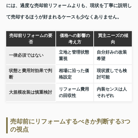
には、過度な売却前リフォームよりも、現状を丁寧に説明し
て売却するほうが好まれるケースも少なくありません。
売却前リフォームの要
価格への影響の
買主ニーズの傾
否
考え方
向
立地と管理状態
自分好みの改装
一律必須ではない
重視
希望
状態と費用対効果で判
相場に沿った価
現状渡しでも検
断
格設定
討可能
リフォーム費用
内装センスは人
大規模改装は慎重検討
の回収性
それぞれ
売却前にリフォームするべきか判断する3つ
の視点