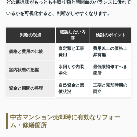
どの選択肢がもっとも手取り額と時間面のバランスに優れて
いるかを可視化すると、判断がしやすくなります。
確認したい内
判断の視点
検討のポイント
容
査定額と工事
費用以上の価格上
価格と費用の比較
費用
昇有無
水回りや内装
最低限補修すべき
室内状態の把握
劣化
箇所
自己資金と残
工期と売却時期の
資金と期間の整理
債状況
両立
中古マンション売却時に有効なリフォー
ム・修繕箇所