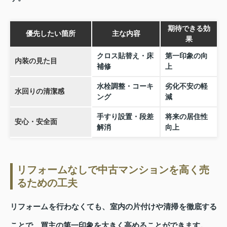
期待できる効
優先したい箇所
主な内容
果
クロス貼替え・床
第一印象の向
内装の見た目
補修
上
水栓調整・コーキ
劣化不安の軽
水回りの清潔感
ング
減
手すり設置・段差
将来の居住性
安心・安全面
解消
向上
リフォームなしで中古マンションを高く売
るための工夫
リフォームを行わなくても、室内の片付けや清掃を徹底する
ことで、買主の第一印象を大きく高めることができます。