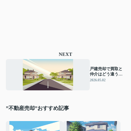
NEXT
戸建売却で買取と
仲介はどう違う？
自分に合う売却方
2026.05.02
法を比較解説
”不動産売却”おすすめ記事