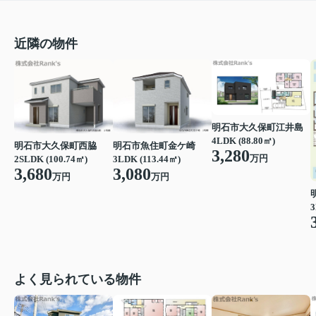
近隣の物件
明石市大久保町江井島
4LDK (88.80㎡)
明石市魚住町金ケ崎
明石市大久保町西脇
3,280
万円
3LDK (113.44㎡)
2SLDK (100.74㎡)
3,080
3,680
万円
万円
3
よく見られている物件