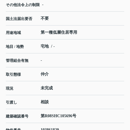
-
その他法令上の制限
不要
国土法届出要否
第一種低層住居専用
用途地域
宅地 / -
地目 / 地勢
-
管理組合有無
仲介
取引態様
未完成
現況
相談
引渡し
第R08SHC105696号
建築確認番号
103861829