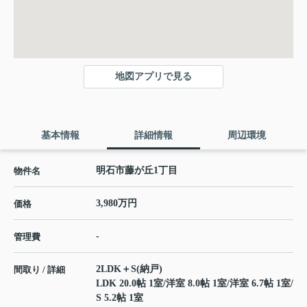
地図アプリで見る
基本情報
詳細情報
周辺環境
明石市藤が丘1丁目
物件名
3,980万円
価格
-
管理費
2LDK＋S(納戸)
間取り / 詳細
LDK 20.0帖 1室
/
洋室 8.0帖 1室
/
洋室 6.7帖 1室
/
S 5.2帖 1室