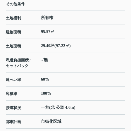
その他条件
所有権
土地権利
95.57㎡
建物面積
29.40坪(97.22㎡)
土地面積
-/無
私道負担面積 /
セットバック
60%
建ぺい率
100%
容積率
一方(北 公道 4.0m)
接道状況
市街化区域
都市計画