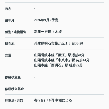
-
向き
2026年9月 (予定)
築年月
新築一戸建 / 木造
種別 / 建物構造
兵庫県
明石市
藤が丘
１丁目33-20
所在地
山陽電鉄本線
「
藤江
」駅 徒歩8分
交通
山陽電鉄本線
「
中八木
」駅 徒歩14分
山陽本線
「
西明石
」駅 徒歩22分
-
修繕積立金
-
修繕積立基金
有(2台) / 0円 車種による
駐車場 / 月額