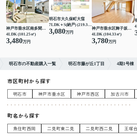
明石市大久保町大窪
7LDK＋S(納戸) (219.39㎡)
4
神戸市垂水区南多聞台４丁目
神戸市垂水区舞子坂３丁目
3,080
万円
4LDK (101.25㎡)
4LDK (104.33㎡)
3,480
3,780
万円
万円
明石市の不動産購入一覧
明石市藤が丘1丁目
4期1号棟
市区町村から探す
明石市
神戸市垂水区
神戸市西区
加古川市
町名から探す
魚住町西岡
二見町東二見
二見町西二見
王塚