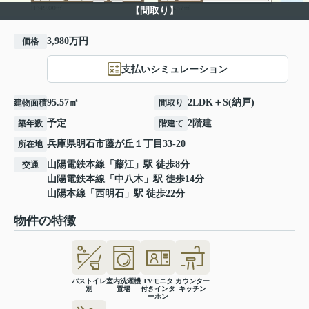
【間取り】
3,980万円
価格
支払いシミュレーション
95.57㎡
2LDK＋S(納戸)
建物面積
間取り
予定
2階建
築年数
階建て
兵庫県
明石市
藤が丘
１丁目33-20
所在地
山陽電鉄本線
「
藤江
」駅 徒歩8分
交通
山陽電鉄本線
「
中八木
」駅 徒歩14分
山陽本線
「
西明石
」駅 徒歩22分
物件の特徴
バストイレ
室内洗濯機
TVモニタ
カウンター
別
置場
付きインタ
キッチン
ーホン