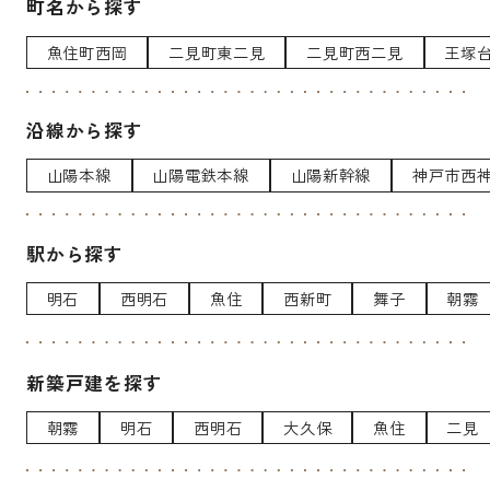
町名から探す
魚住町西岡
二見町東二見
二見町西二見
王塚
沿線から探す
山陽本線
山陽電鉄本線
山陽新幹線
神戸市西
駅から探す
明石
西明石
魚住
西新町
舞子
朝霧
新築戸建を探す
朝霧
明石
西明石
大久保
魚住
二見