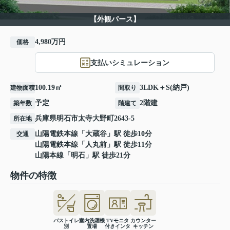
【外観パース】
4,980万円
価格
支払いシミュレーション
100.19㎡
3LDK＋S(納戸)
建物面積
間取り
予定
2階建
築年数
階建て
兵庫県
明石市
太寺大野町
2643-5
所在地
山陽電鉄本線
「
大蔵谷
」駅 徒歩10分
交通
山陽電鉄本線
「
人丸前
」駅 徒歩11分
山陽本線
「
明石
」駅 徒歩21分
物件の特徴
バストイレ
室内洗濯機
TVモニタ
カウンター
別
置場
付きインタ
キッチン