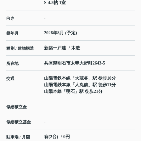
S 4.5帖 1室
-
向き
2026年8月 (予定)
築年月
新築一戸建 / 木造
種別 / 建物構造
兵庫県
明石市
太寺大野町
2643-5
所在地
山陽電鉄本線
「
大蔵谷
」駅 徒歩10分
交通
山陽電鉄本線
「
人丸前
」駅 徒歩11分
山陽本線
「
明石
」駅 徒歩21分
-
修繕積立金
-
修繕積立基金
有(2台) / 0円
駐車場 / 月額