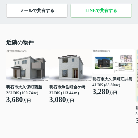
メールで共有する
LINEで共有する
近隣の物件
明石市大久保町江井島
4LDK (88.80㎡)
明石市魚住町金ケ崎
明石市大久保町西脇
3,280
万円
3LDK (113.44㎡)
2SLDK (100.74㎡)
3,080
3,680
万円
万円
3