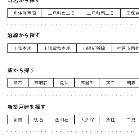
町名から探す
魚住町西岡
二見町東二見
二見町西二見
王塚
沿線から探す
山陽本線
山陽電鉄本線
山陽新幹線
神戸市西
駅から探す
明石
西明石
魚住
西新町
舞子
朝霧
新築戸建を探す
朝霧
明石
西明石
大久保
魚住
二見