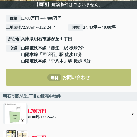
【周辺】建築条件はございません。
1,780万円～4,480万円
価格
72.98㎡～132.24㎡
24.43坪～40.00坪
土地面積
坪数
兵庫県
明石市
藤が丘
１丁目
所在地
山陽電鉄本線
「
藤江
」駅 徒歩7分
交通
山陽本線
「
西明石
」駅 徒歩17分
山陽電鉄本線
「
中八木
」駅 徒歩19分
お問い合わせ
無料
明石市藤が丘1丁目の販売中物件
1,780万円
40.00坪(132.24㎡)