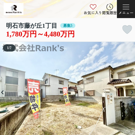
お気に入り
閲覧履歴
メニュー
明石市藤が丘1丁目
募集5
1,780万円～4,480万円
1
/
7