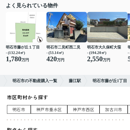
よく見られている物件
明石市藤が丘１丁目
明石市二見町西二見
明石市大久保町大窪
- (132.24㎡)
- (53.14㎡)
- (194.20㎡)
-
1,780
420
2,550
万円
万円
万円
）
明石市の不動産購入一覧
藤江駅
明石市藤が丘1丁目
市区町村から探す
明石市
神戸市垂水区
神戸市西区
加古川市