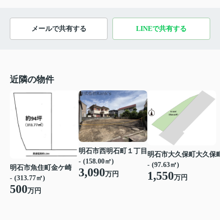
メールで共有する
LINEで共有する
近隣の物件
明石市西明石町１丁目
明石市大久保町大久保
- (158.00㎡)
- (97.63㎡)
明石市魚住町金ケ崎
3,090
1,550
万円
万円
- (313.77㎡)
500
万円