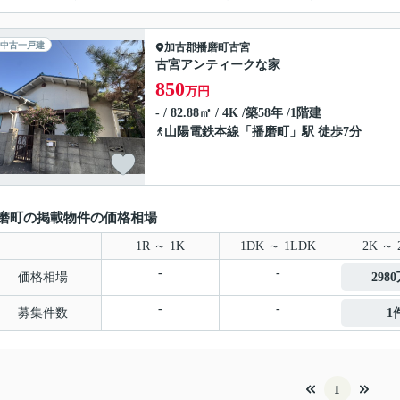
中古一戸建
加古郡播磨町
古宮
古宮アンティークな家
850
万円
- / 82.88㎡ / 4K /築58年 /1階建
山陽電鉄本線
「
播磨町
」駅 徒歩7分
磨町の掲載物件の価格相場
1R ～ 1K
1DK ～ 1LDK
2K ～ 
-
-
価格相場
298
-
-
募集件数
1
1