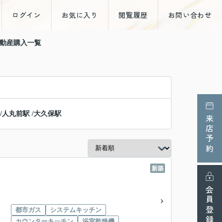
ログイン
お気に入り
閲覧履歴
お問い合わせ
不動産購入一覧
/
人丸前駅
/
大久保駅
来店予約
新築
会員登録
都市ガス
システムキッチン
カウンターキッチン
浴室乾燥機