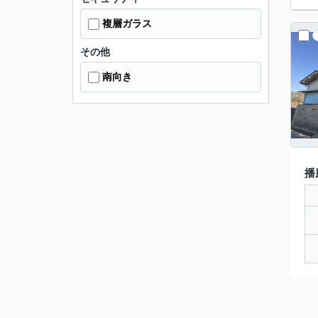
複層ガラス
その他
南向き
播