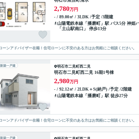
明石市魚住町清水
2,780
万円
- / 89.00㎡ / 3LDK /予定 /3階建
山陽電鉄本線
「
播磨町
」駅 バス5分 神姫
「土山駅南口」 停歩13分
ローンアドバイザー在籍！住宅ローンに不安のある方はお気軽にご相談ください。
新築一戸建
明石市
二見町西二見
明石市二見町西二見 16期1号棟
2,980
万円
- / 92.12㎡ / 2LDK＋S(納戸) /予定 /2階建
山陽電鉄本線
「
播磨町
」駅 徒歩27分
ローンアドバイザー在籍！住宅ローンに不安のある方はお気軽にご相談ください。
新築一戸建
明石市
二見町西二見