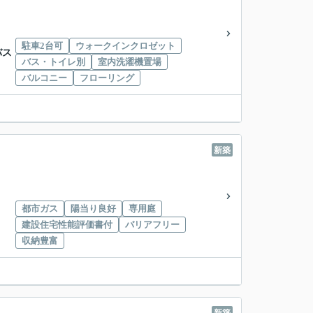
駐車2台可
ウォークインクロゼット
バス
バス・トイレ別
室内洗濯機置場
バルコニー
フローリング
新築
都市ガス
陽当り良好
専用庭
建設住宅性能評価書付
バリアフリー
収納豊富