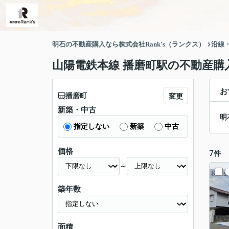
明石の不動産購入なら株式会社Rank's（ランクス）
沿線
山陽電鉄本線 播磨町駅の不動産購
お
播磨町
変更
新築・中古
明
指定しない
新築
中古
価格
7
件
～
築年数
面積