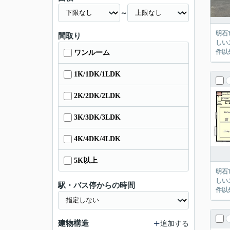
～
明石
間取り
しい
件以
ワンルーム
1K/1DK/1LDK
2K/2DK/2LDK
3K/3DK/3LDK
4K/4DK/4LDK
5K以上
明石
しい
駅・バス停からの時間
件以
建物構造
追加する