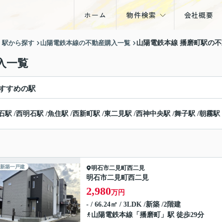
ホーム
物件検索
会社概要
戸建
・駅から探す
山陽電鉄本線の不動産購入一覧
山陽電鉄本線 播磨町駅の
マンション
入一覧
土地
すすめの駅
収益物件
石駅
/
西明石駅
/
魚住駅
/
西新町駅
/
東二見駅
/
西神中央駅
/
舞子駅
/
朝霧駅
新築一戸建
明石市
二見町西二見
明石市二見町西二見
2,980
万円
- / 66.24㎡ / 3LDK /新築 /2階建
山陽電鉄本線
「
播磨町
」駅 徒歩29分