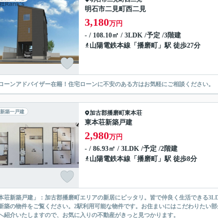
明石市二見町西二見
3,180
万円
- / 108.10㎡ / 3LDK /予定 /3階建
山陽電鉄本線
「
播磨町
」駅 徒歩27分
ローンアドバイザー在籍！住宅ローンに不安のある方はお気軽にご相談ください。
新築一戸建
加古郡播磨町
東本荘
東本荘新築戸建
2,980
万円
- / 86.93㎡ / 3LDK /予定 /2階建
山陽電鉄本線
「
播磨町
」駅 徒歩8分
本荘新築戸建」：加古郡播磨町エリアの新居にピッタリ。皆で仲良く生活できる3L
新築の物件をご覧ください。2駅利用可能な物件です。お住まいにはこだわりたい
へ紹介いたしますので、お気に入りの不動産がきっと見つかります。