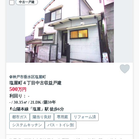
中古一戸建
神戸市垂水区塩屋町
塩屋町４丁目中古収益戸建
500
万円
利回り： -
- / 30.35㎡ / 2LDK /築59年
山陽本線「塩屋」駅 徒歩6分
都市ガス
陽当り良好
専用庭
リフォーム済
システムキッチン
バス・トイレ別