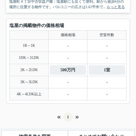
塩屋町４丁目中古収益戸建：塩屋駅にも近くて便利。駅から徒歩6分の
場所に位置する物件です。バルコニーの広さは1.62平米で...
もっと見る
塩屋の掲載物件の価格相場
価格相場
空室件数
1R～1K
-
-
1DK～1LDK
-
-
2K～2LDK
500万円
1室
3K～3LDK
-
-
4K～4LDK以上
-
-
1