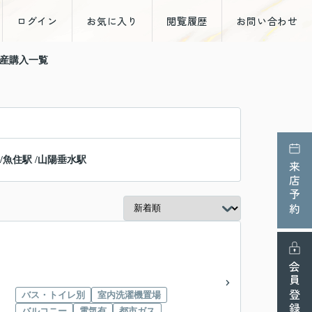
ログイン
お気に入り
閲覧履歴
お問い合わせ
動産購入一覧
/
魚住駅
/
山陽垂水駅
来店予約
会員登録
バス・トイレ別
室内洗濯機置場
バルコニー
電気有
都市ガス