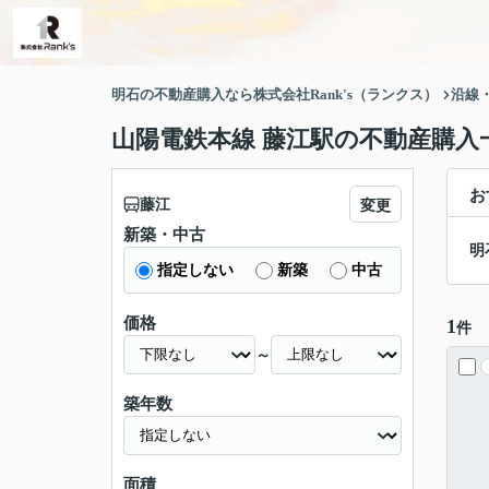
明石の不動産購入なら株式会社Rank's（ランクス）
沿線
山陽電鉄本線 藤江駅の不動産購入
お
藤江
変更
新築・中古
明
指定しない
新築
中古
価格
1
件
～
築年数
面積