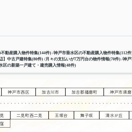
不動産購入物件特集(144件)
神戸市垂水区の不動産購入物件特集(112件
】中古戸建特集(80件)
月々の支払いが7万円台の物件情報(70件)
神戸
水区の新築一戸建て・建売購入情報(48件)
神戸市西区
加古川市
加古郡播磨町
神戸市須磨
見
二見町西二見
王塚台
舞子坂
清水が丘
窪