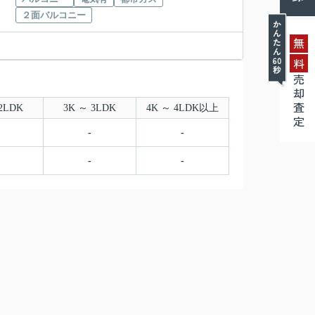
２面バルコニー
無
料
売却査定
2LDK
3K ～ 3LDK
4K ～ 4LDK以上
-
-
-
-