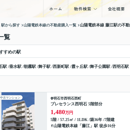
ホーム
物件検索
会社概要
戸建
・駅から探す
山陽電鉄本線の不動産購入一覧
山陽電鉄本線 藤江駅の不
マンション
一覧
土地
すすめの駅
収益物件
石駅
/
垂水駅
/
朝霧駅
/
舞子駅
/
西新町駅
/
霞ヶ丘駅
/
舞子公園駅
/
西明石駅
中古マンション
明石市
西明石西町
プレセランス西明石 5階部分
1,480
万円
5階 / 57.25㎡ / 1LDK /築36年 /7階建
山陽電鉄本線
「
藤江
」駅 徒歩16分