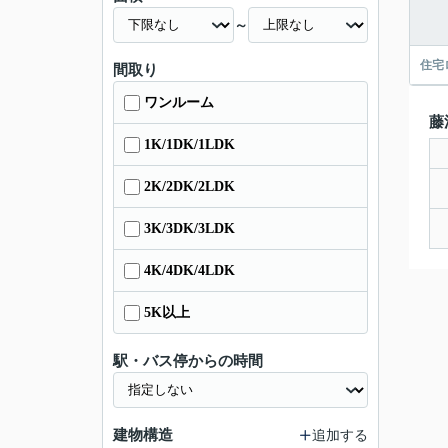
～
住宅
間取り
ワンルーム
藤
1K/1DK/1LDK
2K/2DK/2LDK
3K/3DK/3LDK
4K/4DK/4LDK
5K以上
駅・バス停からの時間
建物構造
追加する