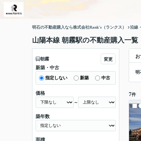
明石の不動産購入なら株式会社Rank's（ランクス）
沿線
山陽本線 朝霧駅の不動産購入一覧
お
朝霧
変更
新築・中古
明
指定しない
新築
中古
価格
7
件
～
築年数
面積