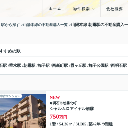
ホーム
物件検索
会社概要
戸建
・駅から探す
山陽本線の不動産購入一覧
山陽本線 朝霧駅の不動産購入
マンション
土地
すすめの駅
収益物件
石駅
/
垂水駅
/
朝霧駅
/
舞子駅
/
西新町駅
/
霞ヶ丘駅
/
舞子公園駅
/
西明石駅
中古マンション
NEW
明石市
朝霧北町
シャルムロアイヤル朝霧
750
万円
1階 / 54.26㎡ / 3LDK /築42年 /9階建