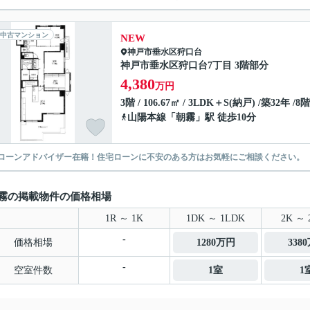
中古マンション
NEW
神戸市垂水区
狩口台
神戸市垂水区狩口台7丁目 3階部分
4,380
万円
3階 / 106.67㎡ / 3LDK＋S(納戸) /築32年 /8
山陽本線
「
朝霧
」駅 徒歩10分
ローンアドバイザー在籍！住宅ローンに不安のある方はお気軽にご相談ください。
霧の掲載物件の価格相場
1R ～ 1K
1DK ～ 1LDK
2K ～ 
-
価格相場
1280万円
338
-
空室件数
1室
1