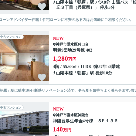
山陽本線
「
朝霧
」駅 バス8分 山陽バス「
丘３丁目（兵庫県）」 停歩5分
ローンアドバイザー在籍！住宅ローンに不安のある方はお気軽にご相談ください。
中古マンション
NEW
神戸市垂水区
狩口台
明舞9団地29号棟 402
1,280
万円
4階 / 55.68㎡ / 1LDK /築57年 /5階建
山陽本線
「
朝霧
」駅 徒歩10分
「朝霧」駅は徒歩10分♪断熱リノベーション済で、冬も夏も気持ちよく暮らせます♪
中古マンション
NEW
神戸市垂水区
神陵台
神陵台厚生年金4号棟 ５F １３６
140
万円