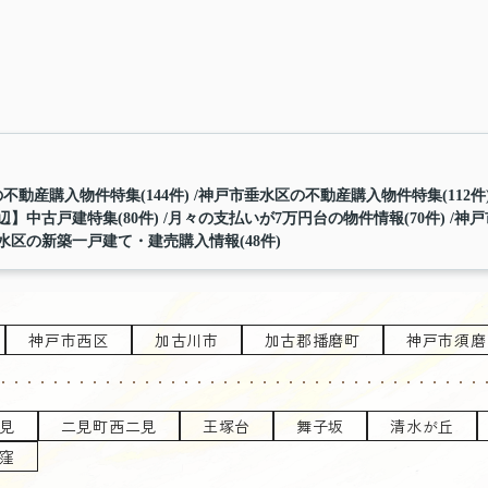
不動産購入物件特集(144件)
神戸市垂水区の不動産購入物件特集(112件
】中古戸建特集(80件)
月々の支払いが7万円台の物件情報(70件)
神戸
水区の新築一戸建て・建売購入情報(48件)
神戸市西区
加古川市
加古郡播磨町
神戸市須磨
見
二見町西二見
王塚台
舞子坂
清水が丘
窪