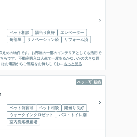
ペット相談
陽当り良好
エレベーター
角部屋
リノベーション済
リフォーム済
格抑えめの物件です。お部屋の一部のインテリアとしても活用で
こちらです。不動産購入は人生で一度あるかないかの大きな買
お電話からご連絡をお待ちしてお...
もっと見る
ペット可
新築
2
ペット飼育可
ペット相談
陽当り良好
ウォークインクロゼット
バス・トイレ別
室内洗濯機置場