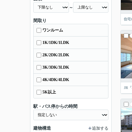
～
住宅
間取り
ワンルーム
1K/1DK/1LDK
2K/2DK/2LDK
3K/3DK/3LDK
4K/4DK/4LDK
JR
5K以上
駅・バス停からの時間
建物構造
追加する