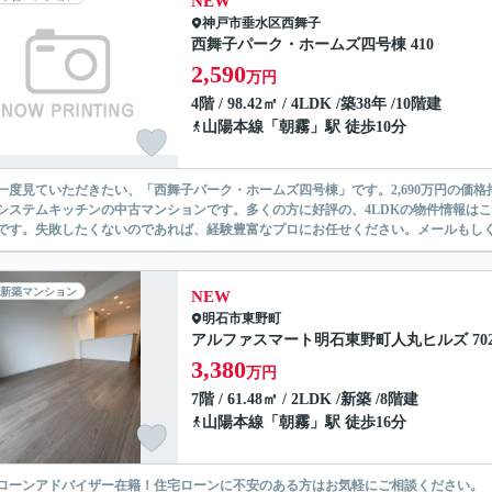
NEW
神戸市垂水区
西舞子
西舞子パーク・ホームズ四号棟 410
2,590
万円
4階 / 98.42㎡ / 4LDK /築38年 /10階建
山陽本線
「
朝霧
」駅 徒歩10分
一度見ていただきたい、「西舞子パーク・ホームズ四号棟」です。2,690万円の価
システムキッチンの中古マンションです。多くの方に好評の、4LDKの物件情報は
です。失敗したくないのであれば、経験豊富なプロにお任せください。メールもしくは
新築マンション
NEW
明石市
東野町
アルファスマート明石東野町人丸ヒルズ 70
3,380
万円
7階 / 61.48㎡ / 2LDK /新築 /8階建
山陽本線
「
朝霧
」駅 徒歩16分
ローンアドバイザー在籍！住宅ローンに不安のある方はお気軽にご相談ください。