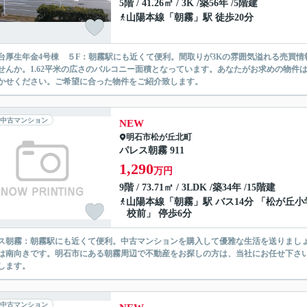
5階 / 41.26㎡ / 3K /築56年 /5階建
山陽本線
「
朝霧
」駅 徒歩20分
台厚生年金4号棟 ５F：朝霧駅にも近くて便利。間取りが3Kの雰囲気溢れる売買
せんか。1.62平米の広さのバルコニー面積となっています。あなたがお求めの物件
かせください。ご希望に合った物件をご紹介致します。
中古マンション
NEW
明石市
松が丘北町
パレス朝霧 911
1,290
万円
9階 / 73.71㎡ / 3LDK /築34年 /15階建
山陽本線
「
朝霧
」駅 バス14分 「松が丘小
校前」 停歩6分
ス朝霧：朝霧駅にも近くて便利。中古マンションを購入して優雅な生活を送りまし
は南向きです。明石市にある朝霧周辺で不動産をお探しの方は、当社にお任せ下さ
します。
中古マンション