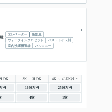
エレベーター
角部屋
階建
ウォークインクロゼット
バス・トイレ別
室内洗濯機置場
バルコニー
2LDK
3K ～ 3LDK
4K ～ 4LDK以上
0万円
1640万円
2590万円
室
4室
1室