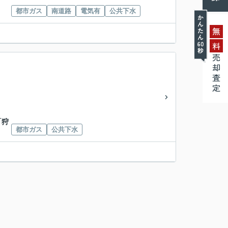
都市ガス
南道路
電気有
公共下水
無
料
売却査定
「狩
都市ガス
公共下水