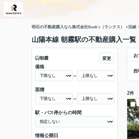
明石の不動産購入なら株式会社Rank's（ランクス）
沿線
山陽本線 朝霧駅の不動産購入一覧
お
朝霧
変更
価格
西
～
面積
2
件
～
駅・バス停からの時間
情報公開日