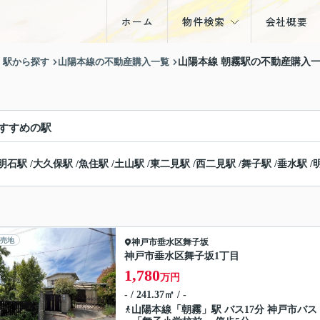
ホーム
物件検索
会社概要
戸建
・駅から探す
山陽本線の不動産購入一覧
山陽本線 朝霧駅の不動産購入
マンション
土地
すすめの駅
収益物件
明石駅
/
大久保駅
/
魚住駅
/
土山駅
/
東二見駅
/
西二見駅
/
舞子駅
/
垂水駅
/
売地
神戸市垂水区
舞子坂
神戸市垂水区舞子坂1丁目
1,780
万円
- / 241.37㎡ / -
山陽本線
「
朝霧
」駅 バス17分 神戸市バス