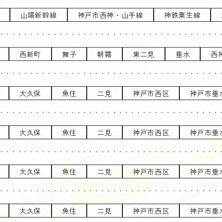
山陽新幹線
神戸市西神・山手線
神鉄粟生線
西新町
舞子
朝霧
東二見
垂水
西
大久保
魚住
二見
神戸市西区
神戸市垂
大久保
魚住
二見
神戸市西区
神戸市垂
大久保
魚住
二見
神戸市西区
神戸市垂
大久保
魚住
二見
神戸市西区
神戸市垂