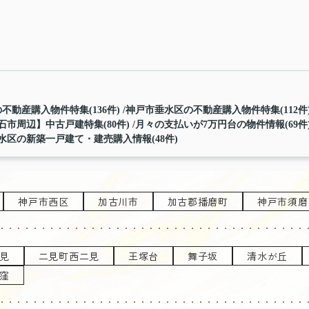
不動産購入物件特集(136件)
神戸市垂水区の不動産購入物件特集(112件
石市周辺】中古戸建特集(80件)
月々の支払いが7万円台の物件情報(69件
水区の新築一戸建て・建売購入情報(48件)
神戸市西区
加古川市
加古郡播磨町
神戸市須磨
見
二見町西二見
王塚台
舞子坂
清水が丘
窪