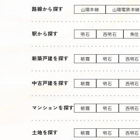
路線から探す
山陽本線
山陽電鉄本線
駅から探す
明石
西明石
魚住
新築戸建を探す
朝霧
明石
西明石
中古戸建を探す
朝霧
明石
西明石
マンションを探す
朝霧
明石
西明石
土地を探す
朝霧
明石
西明石