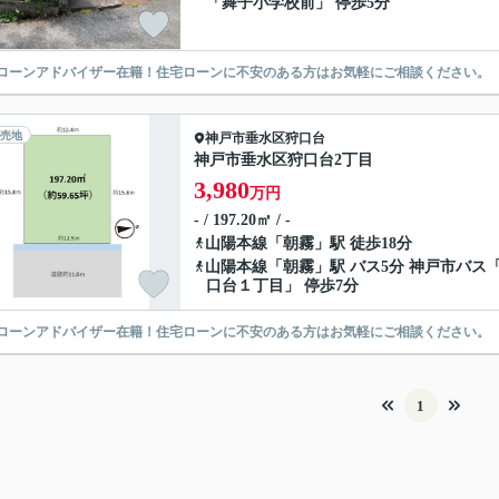
「舞子小学校前」 停歩5分
ローンアドバイザー在籍！住宅ローンに不安のある方はお気軽にご相談ください。
売地
神戸市垂水区
狩口台
神戸市垂水区狩口台2丁目
3,980
万円
- / 197.20㎡ / -
山陽本線
「
朝霧
」駅 徒歩18分
山陽本線
「
朝霧
」駅 バス5分 神戸市バス
口台１丁目」 停歩7分
ローンアドバイザー在籍！住宅ローンに不安のある方はお気軽にご相談ください。
1