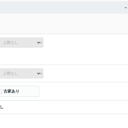
古家あり
し