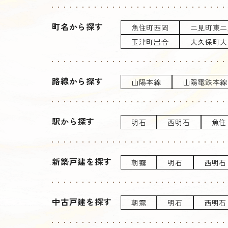
町名から探す
魚住町西岡
二見町東二
玉津町出合
大久保町大
路線から探す
山陽本線
山陽電鉄本線
駅から探す
明石
西明石
魚住
新築戸建を探す
朝霧
明石
西明石
中古戸建を探す
朝霧
明石
西明石