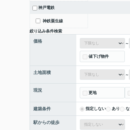
神戸電鉄
神鉄粟生線
絞り込み条件検索
価格
～
値下げ物件
土地面積
～
現況
更地
建築条件
指定しない
あり
な
駅からの徒歩