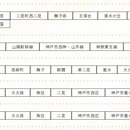
見
二見町西二見
舞子坂
王塚台
清水が丘
窪
山陽新幹線
神戸市西神・山手線
神鉄粟生線
西新町
舞子
朝霧
東二見
垂水
大
大久保
魚住
二見
神戸市西区
神戸市垂
大久保
魚住
二見
神戸市西区
神戸市垂