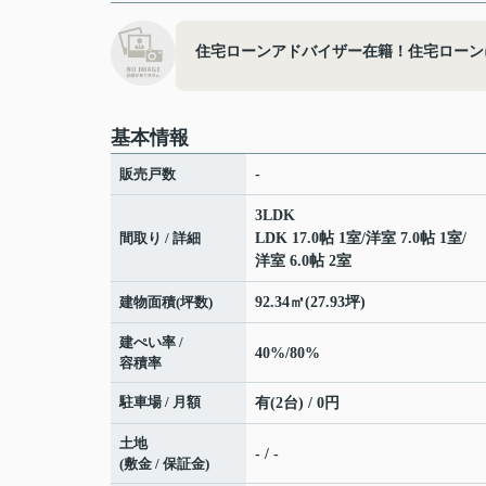
住宅ローンアドバイザー在籍！住宅ローン
基本情報
販売戸数
-
3LDK
間取り / 詳細
LDK 17.0帖 1室
/
洋室 7.0帖 1室
/
洋室 6.0帖 2室
建物面積(坪数)
92.34㎡(27.93坪)
建ぺい率 /
40%/80%
容積率
駐車場 / 月額
有(2台) / 0円
土地
- / -
(敷金 / 保証金)