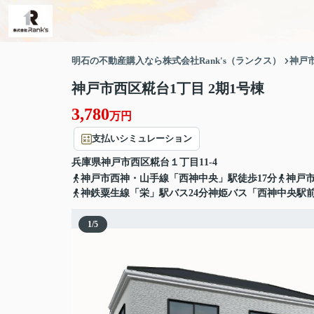
明石の不動産購入なら株式会社Rank's（ランクス）
神戸
神戸市西区糀台1丁目 2期1号棟
3,780
万円
支払いシミュレーション
兵庫県
神戸市西区
糀台
１丁目11-4
神戸市西神・山手線「西神中央」駅徒歩17分
神戸市
神鉄粟生線「栄」駅バス24分神姫バス「西神中央駅前
1
/
5