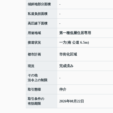
傾斜地部分面積
-
私道負担面積
-
高圧線下面積
-
用途地域
第一種低層住居専用
接道状況
一方(南 公道 6.5m)
都市計画
市街化区域
現況
完成済み
その他
-
法令上の制限
取引態様
仲介
取引条件の
2026年08月22日
有効期限