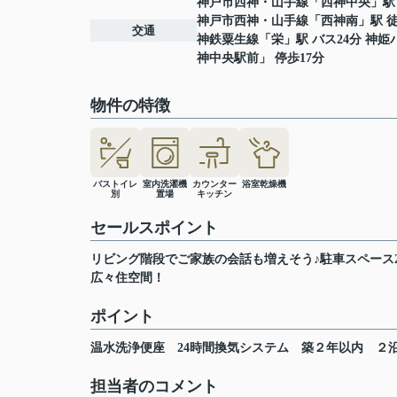
神戸市西神・山手線
「
西神中央
」駅
神戸市西神・山手線
「
西神南
」駅 徒
交通
神鉄粟生線
「
栄
」駅 バス24分 神
神中央駅前」 停歩17分
物件の特徴
バストイレ
室内洗濯機
カウンター
浴室乾燥機
別
置場
キッチン
セールスポイント
リビング階段でご家族の会話も増えそう♪駐車スペース
広々住空間！
ポイント
温水洗浄便座
24時間換気システム
築２年以内
２
担当者のコメント