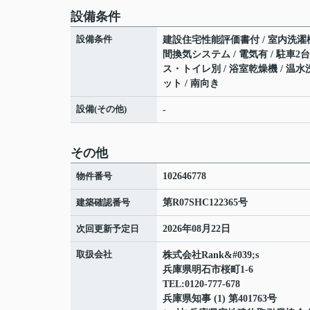
設備条件
設備条件
建設住宅性能評価書付 / 室内洗濯機置場
間換気システム / 電気有 / 駐車2台
ス・トイレ別 / 浴室乾燥機 / 温水
ット / 南向き
設備(その他)
-
その他
物件番号
102646778
建築確認番号
第R07SHC122365号
次回更新予定日
2026年08月22日
取扱会社
株式会社Rank&#039;s
兵庫県明石市桜町1-6
TEL:0120-777-678
兵庫県知事 (1) 第401763号