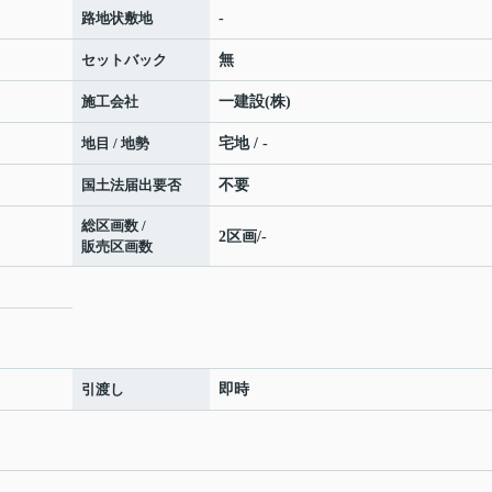
路地状敷地
-
セットバック
無
施工会社
一建設(株)
地目 / 地勢
宅地 / -
国土法届出要否
不要
総区画数 /
2区画/-
販売区画数
引渡し
即時