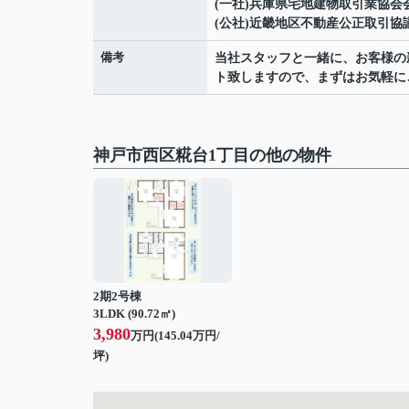
(一社)兵庫県宅地建物取引業協会
(公社)近畿地区不動産公正取引協
備考
当社スタッフと一緒に、お客様の
ト致しますので、まずはお気軽に
神戸市西区糀台1丁目の他の物件
2期2号棟
3LDK (90.72㎡)
3,980
万円(
145.04
万円/
坪)