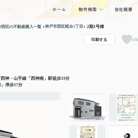
ホーム
物件検索
会社概要
戸建
神戸市西区糀台1丁目
市西区の不動産購入一覧
2期1号棟
マンション
印刷する
お気
土地
収益物件
西神・山手線「西神南」駅徒歩33分
」停歩17分