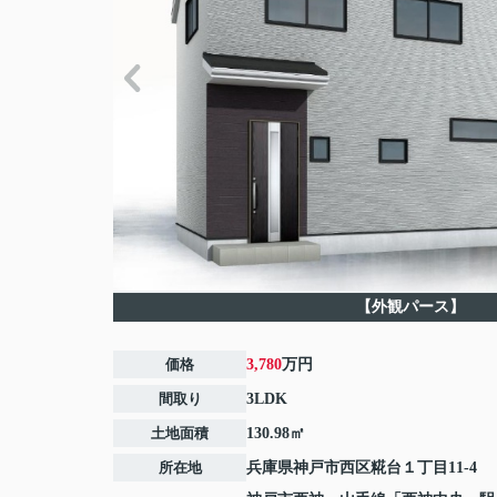
【外観パース】
価格
3,780
万円
間取り
3LDK
土地面積
130.98㎡
所在地
兵庫県
神戸市西区
糀台
１丁目11-4