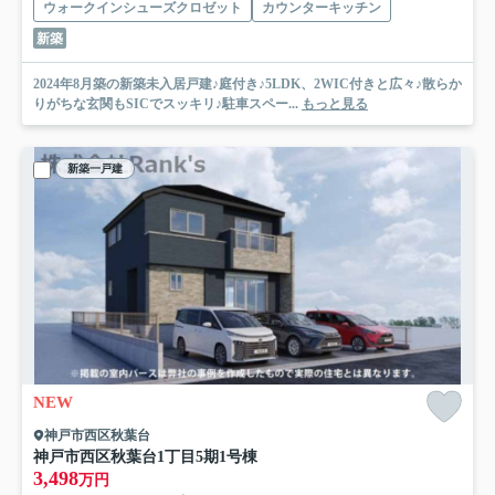
ウォークインシューズクロゼット
カウンターキッチン
新築
2024年8月築の新築未入居戸建♪庭付き♪5LDK、2WIC付きと広々♪散らか
りがちな玄関もSICでスッキリ♪駐車スペー...
もっと見る
新築一戸建
NEW
神戸市西区秋葉台
神戸市西区秋葉台1丁目
5期1号棟
3,498
万円