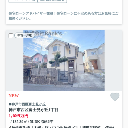
住宅ローンアドバイザー在籍！住宅ローンに不安のある方はお気軽にご
相談ください。
中古一戸建
NEW
神戸市西区富士見が丘
神戸市西区富士見が丘1丁目
1,699
万円
- / 135.39㎡ / 5LDK /築36年
神鉄粟生線「木幡」駅 バス7分 神姫バス「押部谷駅前」 停歩10分