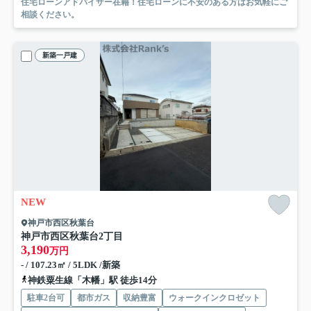
住宅ローンアドバイザー在籍！住宅ローンに不安のある方はお気軽にご
相談ください。
新築一戸建
NEW
神戸市西区秋葉台
神戸市西区秋葉台2丁目
3,190
万円
- / 107.23㎡ / 5LDK /新築
神鉄粟生線「木幡」駅 徒歩14分
駐車2台可
都市ガス
収納豊富
ウォークインクロゼット