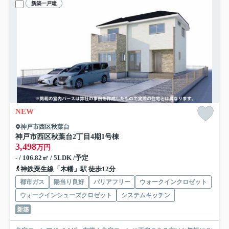
新築一戸建
NEW
神戸市西区秋葉台
神戸市西区秋葉台2丁目
4期1号棟
3,498
万円
- / 106.82㎡ / 5LDK /予定
神鉄粟生線「木幡」駅 徒歩12分
都市ガス
陽当り良好
バリアフリー
ウォークインクロゼット
ウォークインシューズクロゼット
システムキッチン
新築