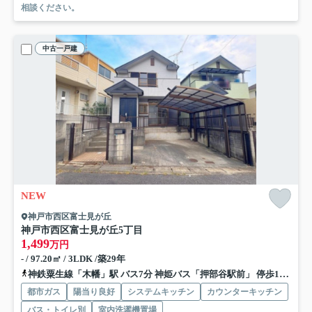
相談ください。
中古一戸建
NEW
神戸市西区富士見が丘
神戸市西区富士見が丘5丁目
1,499
万円
- / 97.20㎡ / 3LDK /築29年
神鉄粟生線「木幡」駅 バス7分 神姫バス「押部谷駅前」 停歩15分
都市ガス
陽当り良好
システムキッチン
カウンターキッチン
バス・トイレ別
室内洗濯機置場