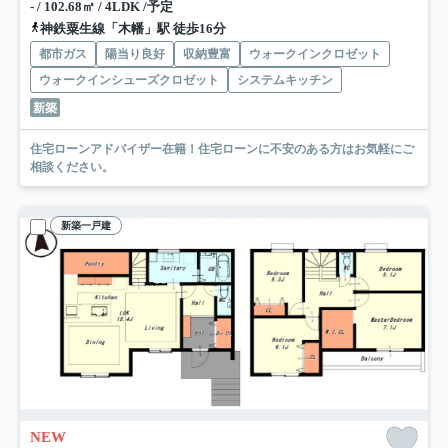
- / 102.68㎡ / 4LDK /予定
神鉄粟生線「木幡」駅 徒歩16分
都市ガス
陽当り良好
収納豊富
ウォークインクロゼット
ウォークインシューズクロゼット
システムキッチン
新築
住宅ローンアドバイザー在籍！住宅ローンに不安のある方はお気軽にご
相談ください。
新築一戸建
NEW