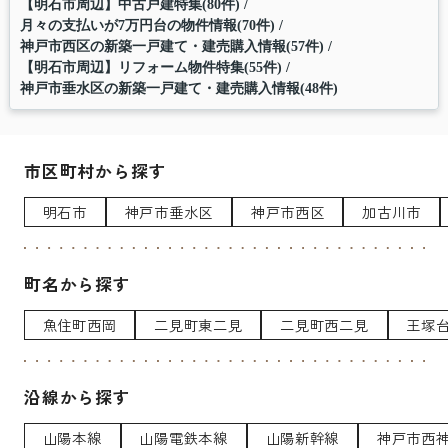
【明石市周辺】中古戸建特集(80件)
月々の支払いが7万円台の物件情報(70件)
神戸市西区の新築一戸建て・建売購入情報(57件)
【明石市周辺】リフォーム物件特集(55件)
神戸市垂水区の新築一戸建て・建売購入情報(48件)
市区町村から探す
明石市
神戸市垂水区
神戸市西区
加古川市
町名から探す
魚住町西岡
二見町東二見
二見町西二見
王塚
沿線から探す
山陽本線
山陽電鉄本線
山陽新幹線
神戸市西