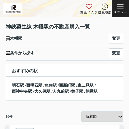
お気に入り
閲覧履歴
メニュー
神鉄粟生線 木幡駅の不動産購入一覧
変更
木幡駅
変更
条件から探す
おすすめの駅
明石駅
/
西明石駅
/
魚住駅
/
西新町駅
/
東二見駅
/
西神中央駅
/
大久保駅
/
人丸前駅
/
舞子駅
/
朝霧駅
10
件