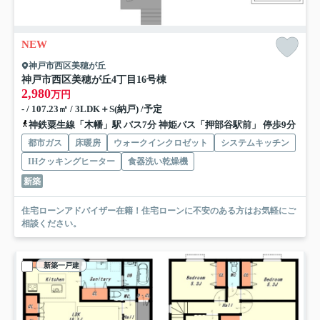
NEW
神戸市西区美穂が丘
神戸市西区美穂が丘4丁目
16号棟
2,980
万円
- / 107.23㎡ / 3LDK＋S(納戸) /予定
神鉄粟生線「木幡」駅 バス7分 神姫バス「押部谷駅前」 停歩9分
都市ガス
床暖房
ウォークインクロゼット
システムキッチン
IHクッキングヒーター
食器洗い乾燥機
新築
住宅ローンアドバイザー在籍！住宅ローンに不安のある方はお気軽にご
相談ください。
新築一戸建