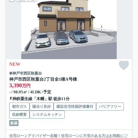
NEW
神戸市西区秋葉台
神戸市西区秋葉台2丁目
全1棟A号棟
3,390
万円
- / 98.95㎡ / 4LDK /予定
神鉄粟生線「木幡」駅 徒歩11分
都市ガス
陽当り良好
建設住宅性能評価書付
バリアフリー
収納豊富
システムキッチン
新築
住宅ローンアドバイザー在籍！住宅ローンに不安のある方はお気軽にご