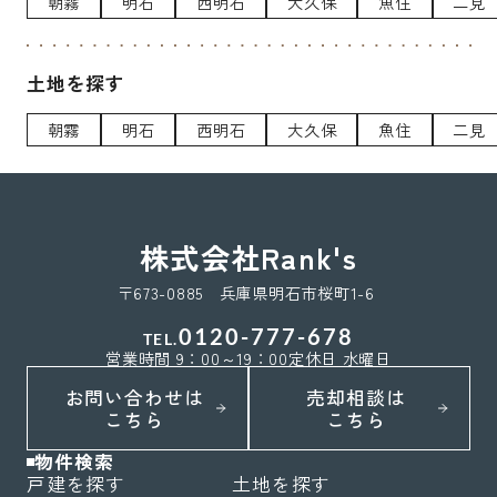
朝霧
明石
西明石
大久保
魚住
二見
土地を探す
朝霧
明石
西明石
大久保
魚住
二見
株式会社Rank's
〒673-0885 兵庫県明石市桜町1-6
0120-777-678
TEL.
営業時間 9：00～19：00
定休日 水曜日
お問い合わせは
売却相談は
こちら
こちら
物件検索
戸建を探す
土地を探す