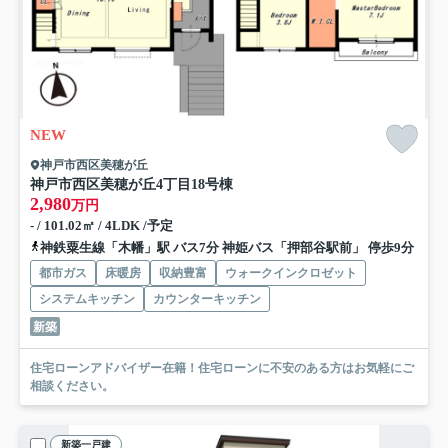
NEW
神戸市西区美穂が丘
神戸市西区美穂が丘4丁目
18号棟
2,980
万円
- / 101.02㎡ / 4LDK /予定
神鉄粟生線「木幡」駅 バス7分 神姫バス「押部谷駅前」 停歩9分
都市ガス
床暖房
収納豊富
ウォークインクロゼット
システムキッチン
カウンターキッチン
新築
住宅ローンアドバイザー在籍！住宅ローンに不安のある方はお気軽にご
相談ください。
新築一戸建