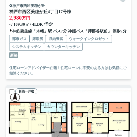
神戸市西区美穂が丘
神戸市西区美穂が丘4丁目
17号棟
2,980
万円
- / 109.30㎡ / 4LDK /予定
神鉄粟生線「木幡」駅 バス7分 神姫バス「押部谷駅前」 停歩9分
都市ガス
床暖房
収納豊富
ウォークインクロゼット
システムキッチン
カウンターキッチン
新築
住宅ローンアドバイザー在籍！住宅ローンに不安のある方はお気軽にご
相談ください。
新築一戸建