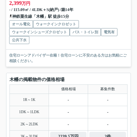
2,399
万円
- / 115.09㎡ / 4LDK＋S(納戸) /築14年
神鉄粟生線「木幡」駅 徒歩15分
オール電化
ウォークインクロゼット
ウォークインシューズクロゼット
バス・トイレ別
電気有
公共下水
住宅ローンアドバイザー在籍！住宅ローンに不安のある方はお気軽にご
相談ください。
木幡の掲載物件の価格相場
価格相場
募集件数
1R～1K
-
-
1DK～1LDK
-
-
2K～2LDK
-
-
3K～3LDK
2239.5万円
2件