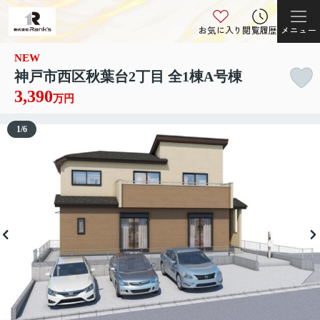
お気に入り
閲覧履歴
メニュー
NEW
神戸市西区秋葉台2丁目 全1棟A号棟
3,390
万円
1
/
6