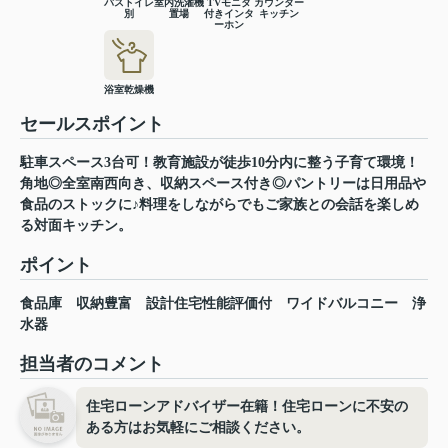
バストイレ
室内洗濯機
TVモニタ
カウンター
別
置場
付きインタ
キッチン
ーホン
浴室乾燥機
セールスポイント
駐車スペース3台可！教育施設が徒歩10分内に整う子育て環境！
角地◎全室南西向き、収納スペース付き◎パントリーは日用品や
食品のストックに♪料理をしながらでもご家族との会話を楽しめ
る対面キッチン。
ポイント
食品庫
収納豊富
設計住宅性能評価付
ワイドバルコニー
浄
水器
担当者のコメント
住宅ローンアドバイザー在籍！住宅ローンに不安の
ある方はお気軽にご相談ください。