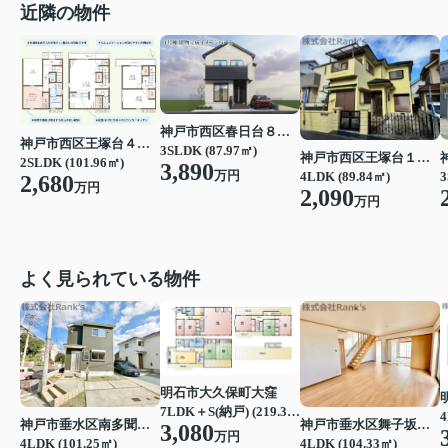
近隣の物件
神戸市西区春日台８丁目
神戸市西区王塚台４丁目
3SLDK (87.97㎡)
神戸市西区王塚台１丁目
2SLDK (101.96㎡)
3,890
万円
4LDK (89.84㎡)
3
2,680
万円
2,090
万円
よく見られている物件
明石市大久保町大窪
7LDK＋S(納戸) (219.39㎡)
4
神戸市垂水区南多聞台４丁目
神戸市垂水区舞子坂３丁目
3,080
万円
4LDK (101.25㎡)
4LDK (104.33㎡)