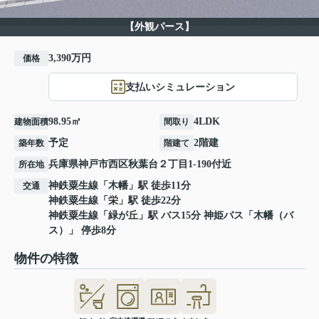
【外観パース】
3,390万円
価格
支払いシミュレーション
98.95㎡
4LDK
建物面積
間取り
予定
2階建
築年数
階建て
兵庫県
神戸市西区
秋葉台
２丁目1-190付近
所在地
神鉄粟生線
「
木幡
」駅 徒歩11分
交通
神鉄粟生線
「
栄
」駅 徒歩22分
神鉄粟生線
「
緑が丘
」駅 バス15分 神姫バス「木幡（バ
ス）」 停歩8分
物件の特徴