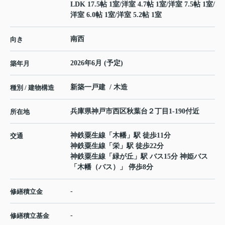
LDK 17.5帖 1室
/
洋室 4.7帖 1室
/
洋室 7.5帖 1室
/
洋室 6.0帖 1室
/
洋室 5.2帖 1室
南西
向き
2026年6月 (予定)
築年月
新築一戸建 / 木造
種別 / 建物構造
兵庫県
神戸市西区
秋葉台
２丁目1-190付近
所在地
神鉄粟生線
「
木幡
」駅 徒歩11分
交通
神鉄粟生線
「
栄
」駅 徒歩22分
神鉄粟生線
「
緑が丘
」駅 バス15分 神姫バス
「木幡（バス）」 停歩8分
-
修繕積立金
-
修繕積立基金