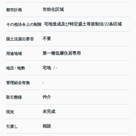
市街化区域
都市計画
宅地造成及び特定盛土等規制法/22条区域
その他法令上の制限
不要
国土法届出要否
第一種低層住居専用
用途地域
宅地 / -
地目 / 地勢
-
管理組合有無
仲介
取引態様
未完成
現況
相談
引渡し