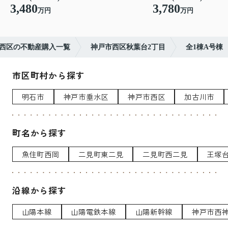
3,480
3,780
万円
万円
西区の不動産購入一覧
神戸市西区秋葉台2丁目
全1棟A号棟
市区町村から探す
明石市
神戸市垂水区
神戸市西区
加古川市
町名から探す
魚住町西岡
二見町東二見
二見町西二見
王塚
沿線から探す
山陽本線
山陽電鉄本線
山陽新幹線
神戸市西