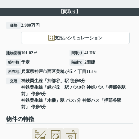
【間取り】
2,980万円
価格
支払いシミュレーション
101.02㎡
4LDK
建物面積
間取り
予定
2階建
築年数
階建て
兵庫県
神戸市西区
美穂が丘
４丁目113-6
所在地
神鉄粟生線
「
押部谷
」駅 徒歩8分
交通
神鉄粟生線
「
緑が丘
」駅 バス9分 神姫バス「押部谷駅
前」 停歩9分
神鉄粟生線
「
木幡
」駅 バス7分 神姫バス「押部谷駅
前」 停歩9分
物件の特徴