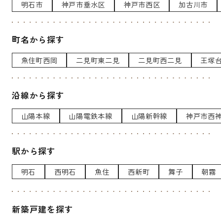
明石市
神戸市垂水区
神戸市西区
加古川市
町名から探す
魚住町西岡
二見町東二見
二見町西二見
王塚
沿線から探す
山陽本線
山陽電鉄本線
山陽新幹線
神戸市西
駅から探す
明石
西明石
魚住
西新町
舞子
朝霧
新築戸建を探す