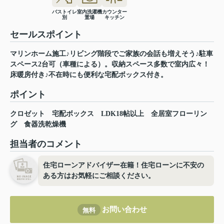
バストイレ
室内洗濯機
カウンター
別
置場
キッチン
セールスポイント
マリンホーム施工♪リビング階段でご家族の会話も増えそう♪駐車
スペース2台可（車種による）。収納スペース多数で室内広々！
床暖房付き♪不在時にも便利な宅配ボックス付き。
ポイント
クロゼット
宅配ボックス
LDK18帖以上
全居室フローリン
グ
食器洗乾燥機
担当者のコメント
住宅ローンアドバイザー在籍！住宅ローンに不安の
ある方はお気軽にご相談ください。
お問い合わせ
無料