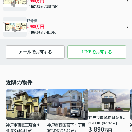
2,980万円
- / 107.23㎡ / 3SLDK
17号棟
2,980万円
- / 109.30㎡ / 4LDK
メールで共有する
LINEで共有する
近隣の物件
神戸市西区春日台８丁目
3SLDK (87.97㎡)
神戸市西区王塚台１丁目
神戸市西区宮下１丁目
3,890
万円
4
4LDK (89.84㎡)
3SLDK (95.22㎡)