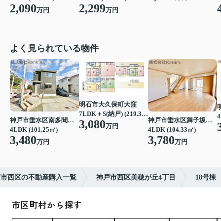
2,090
2,299
万円
万円
よく見られている物件
明石市大久保町大窪
7LDK＋S(納戸) (219.39㎡)
4
神戸市垂水区南多聞台４丁目
神戸市垂水区舞子坂３丁目
3,080
万円
4LDK (101.25㎡)
4LDK (104.33㎡)
3,480
3,780
万円
万円
戸市西区の不動産購入一覧
神戸市西区美穂が丘4丁目
18号棟
市区町村から探す