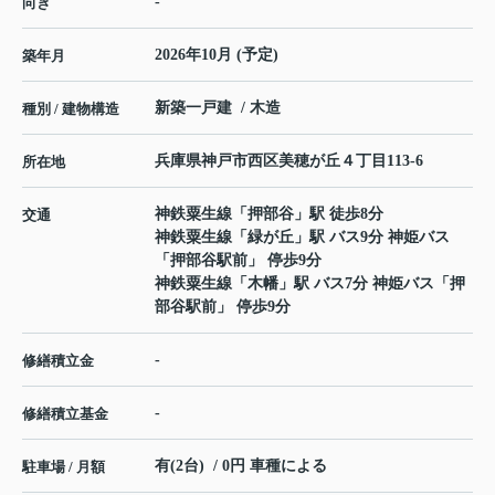
-
向き
2026年10月 (予定)
築年月
新築一戸建 / 木造
種別 / 建物構造
兵庫県
神戸市西区
美穂が丘
４丁目113-6
所在地
神鉄粟生線
「
押部谷
」駅 徒歩8分
交通
神鉄粟生線
「
緑が丘
」駅 バス9分 神姫バス
「押部谷駅前」 停歩9分
神鉄粟生線
「
木幡
」駅 バス7分 神姫バス「押
部谷駅前」 停歩9分
-
修繕積立金
-
修繕積立基金
有(2台) / 0円 車種による
駐車場 / 月額