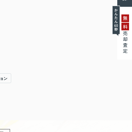
無
料
売却査定
ョン