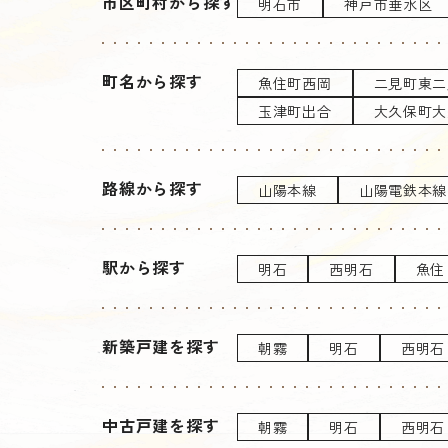
市区町村から探す
明石市
神戸市垂水区
町名から探す
魚住町西岡
二見町東二
玉津町出合
大久保町大
路線から探す
山陽本線
山陽電鉄本線
駅から探す
明石
西明石
魚住
新築戸建を探す
朝霧
明石
西明石
中古戸建を探す
朝霧
明石
西明石