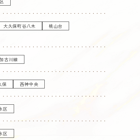
区
大久保町谷八木
桃山台
加古川線
久保
西神中央
水区
水区