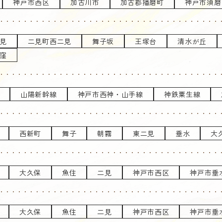
神戸市西区
加古川市
加古郡播磨町
神戸市須磨
見
二見町西二見
舞子坂
王塚台
清水が丘
窪
山陽新幹線
神戸市西神・山手線
神鉄粟生線
西新町
舞子
朝霧
東二見
垂水
大
大久保
魚住
二見
神戸市西区
神戸市垂
大久保
魚住
二見
神戸市西区
神戸市垂