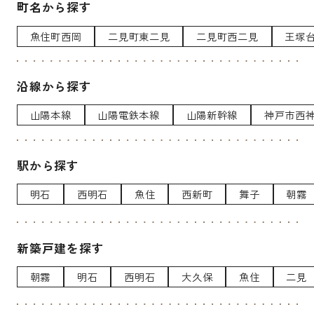
町名から探す
魚住町西岡
二見町東二見
二見町西二見
王塚
沿線から探す
山陽本線
山陽電鉄本線
山陽新幹線
神戸市西
駅から探す
明石
西明石
魚住
西新町
舞子
朝霧
新築戸建を探す
朝霧
明石
西明石
大久保
魚住
二見