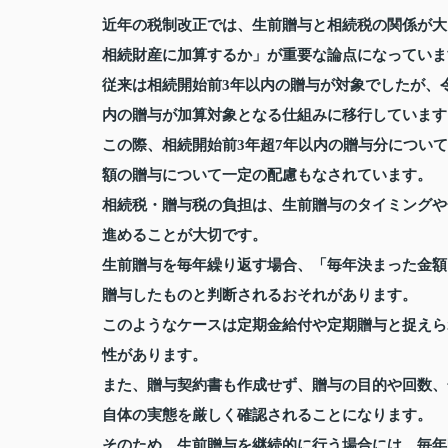
近年の税制改正では、生前贈与と相続税の関係が大
相続財産に加算するか」が重要な論点になっていま
従来は相続開始前3年以内の贈与が対象でしたが、令
内の贈与が加算対象となる仕組みに移行しています
この際、相続開始前3年超7年以内の贈与分について
額の贈与について一定の配慮もなされています。
相続税・贈与税の負担は、生前贈与のタイミングや
進めることが大切です。
生前贈与を毎年繰り返す場合、「毎年決まった金額
贈与したものと判断されるおそれがあります。
このようなケースは定期金給付や定期贈与と捉えら
性があります。
また、贈与契約書も作成せず、贈与の目的や回数、
自体の実態を厳しく確認されることになります。
そのため、生前贈与を継続的に行う場合には、毎年