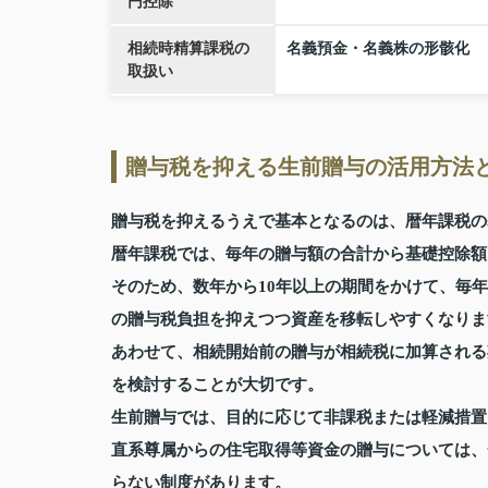
円控除
相続時精算課税の
名義預金・名義株の形骸化
取扱い
贈与税を抑える生前贈与の活用方法
贈与税を抑えるうえで基本となるのは、暦年課税の
暦年課税では、毎年の贈与額の合計から基礎控除額
そのため、数年から10年以上の期間をかけて、毎
の贈与税負担を抑えつつ資産を移転しやすくなりま
あわせて、相続開始前の贈与が相続税に加算される
を検討することが大切です。
生前贈与では、目的に応じて非課税または軽減措置
直系尊属からの住宅取得等資金の贈与については、
らない制度があります。