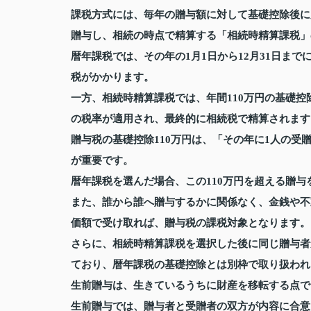
課税方式には、毎年の贈与額に対して基礎控除後に
贈与し、相続の時点で精算する「相続時精算課税」
暦年課税では、その年の1月1日から12月31日ま
税がかかります。
一方、相続時精算課税では、年間110万円の基礎控
の税率が適用され、最終的に相続税で精算されます
贈与税の基礎控除110万円は、「その年に1人の
が重要です。
暦年課税を選んだ場合、この110万円を超える贈
また、誰から誰へ贈与するかに関係なく、金銭や不
価額で受け取れば、贈与税の課税対象となります。
さらに、相続時精算課税を選択した後に同じ贈与者
ており、暦年課税の基礎控除とは別枠で取り扱われ
生前贈与は、生きているうちに財産を移転する点で
生前贈与では、贈与者と受贈者の双方が内容に合意