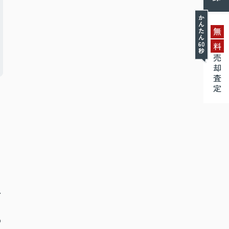
無
料
売却査定
負
の