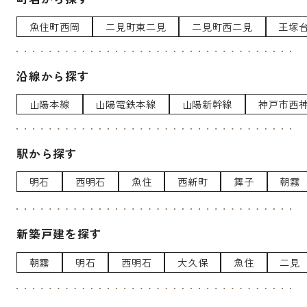
魚住町西岡
二見町東二見
二見町西二見
王塚
沿線から探す
山陽本線
山陽電鉄本線
山陽新幹線
神戸市西
駅から探す
明石
西明石
魚住
西新町
舞子
朝霧
新築戸建を探す
朝霧
明石
西明石
大久保
魚住
二見