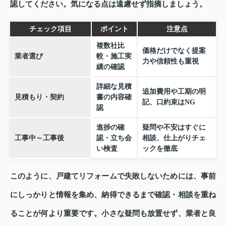
認してください。気になる点は遠慮せず指摘しましょう。
チェック項目
ポイント
注意点
複数社比
価格だけでなく提案
業者選び
較・施工実
力や信頼性も重視
績の確認
詳細な見積
追加費用や工期の明
見積もり・契約
書の内容確
記、口約束はNG
認
進捗の確
疑問や不安はすぐに
工事中～工事後
認・立ち会
相談、仕上がりチェ
い検査
ックを徹底
このように、戸建てリフォームで失敗しないためには、事前
にしっかりと情報を集め、納得できるまで確認・相談を重ね
ることが何より重要です。小さな疑問も放置せず、業者と良