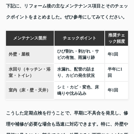
下記に、リフォーム後の主なメンテナンス項目とそのチェッ
クポイントをまとめました。ぜひ参考にしてみてください。
推奨チェ
メンテナンス箇所
チェックポイント
ック頻度
ひび割れ・剥がれ・サ
外壁・屋根
年1回
ビの有無、雨漏り跡
水回り（キッチン・浴
水漏れ、配管の詰ま
半年に1
室・トイレ）
り、カビの発生状況
回
シミ・カビ・変色、床
室内（床・壁・天井）
年1回
鳴りや沈み込み
こうした定期点検を行うことで、早期に不具合を発見し、修
理や補修が必要な場合も迅速に対応できます。特に、外壁や