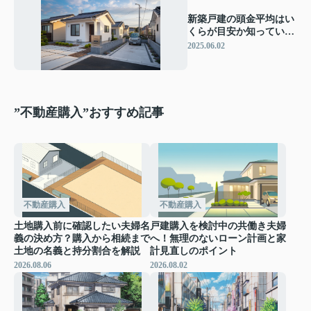
新築戸建の頭金平均はい
くらが目安か知っていま
すか 新築戸建購入時の頭
2025.06.02
金平均や資金計画をご紹
介
”不動産購入”おすすめ記事
不動産購入
不動産購入
土地購入前に確認したい夫婦名
戸建購入を検討中の共働き夫婦
義の決め方？購入から相続まで
へ！無理のないローン計画と家
土地の名義と持分割合を解説
計見直しのポイント
2026.08.06
2026.08.02