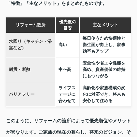
「特徴」「主なメリット」をまとめたものです。
優先度の
リフォーム箇所
主なメリット
目安
毎日使うため快適性と
水回り（キッチン・浴
高い
衛生面が向上し、家事
室など）
効率もアップ
安全性や省エネ性能を
耐震・断熱
中〜高
高め、資産価値の維持
にもつながる
ライフス
高齢化や家族構成の変
バリアフリー
テージに
化に対応でき、将来も
合わせて
安心して住める
このように、リフォームの箇所によって優先順位やメリット
が異なります。ご家族の現在の暮らし、将来のビジョン、そ