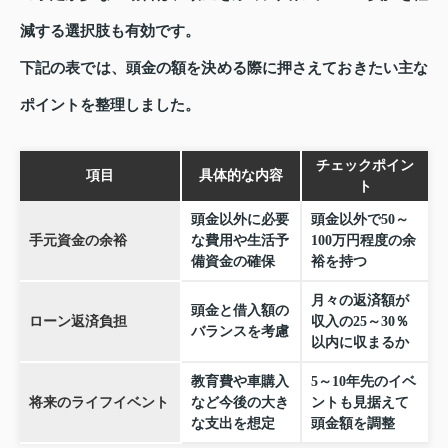
減する選択肢も有効です。
下記の表では、頭金の額を決める際に押さえておきたい主な
ポイントを整理しました。
チェックポイン
項目
具体的な内容
ト
頭金以外に必要
頭金以外で50～
手元資金の余裕
な費用や生活予
100万円程度の余
備資金の確保
裕を持つ
月々の返済額が
頭金と借入額の
ローン返済負担
収入の25～30％
バランスを考慮
以内に収まるか
教育費や車購入
5～10年先のイベ
将来のライフイベント
など今後の大き
ントも見据えて
な支出を想定
頭金額を調整