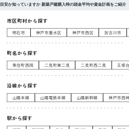
目安か知っていますか 新築戸建購入時の頭金平均や資金計画をご紹介
市区町村から探す
明石市
神戸市垂水区
神戸市西区
加古川市
町名から探す
魚住町西岡
二見町東二見
二見町西二見
王塚
沿線から探す
山陽本線
山陽電鉄本線
山陽新幹線
神戸市西
駅から探す