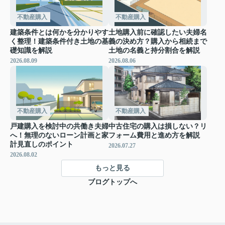
不動産購入
不動産購入
建築条件とは何かを分かりやす
土地購入前に確認したい夫婦名
く整理！建築条件付き土地の基
義の決め方？購入から相続まで
礎知識を解説
土地の名義と持分割合を解説
2026.08.09
2026.08.06
不動産購入
不動産購入
戸建購入を検討中の共働き夫婦
中古住宅の購入は損しない？リ
へ！無理のないローン計画と家
フォーム費用と進め方を解説
計見直しのポイント
2026.07.27
2026.08.02
もっと見る
ブログトップへ