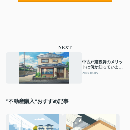
NEXT
中古戸建投資のメリッ
トは何か知っています
か 中古戸建投資の魅力
2025.06.05
やポイントをご紹介
”不動産購入”おすすめ記事