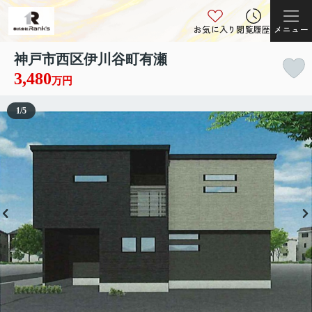
お気に入り
閲覧履歴
メニュー
神戸市西区伊川谷町有瀬
3,480
万円
1
/
5