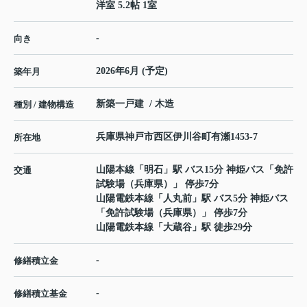
洋室 5.2帖 1室
-
向き
2026年6月 (予定)
築年月
新築一戸建 / 木造
種別 / 建物構造
兵庫県
神戸市西区
伊川谷町有瀬
1453-7
所在地
山陽本線
「
明石
」駅 バス15分 神姫バス「免許
交通
試験場（兵庫県）」 停歩7分
山陽電鉄本線
「
人丸前
」駅 バス5分 神姫バス
「免許試験場（兵庫県）」 停歩7分
山陽電鉄本線
「
大蔵谷
」駅 徒歩29分
-
修繕積立金
-
修繕積立基金