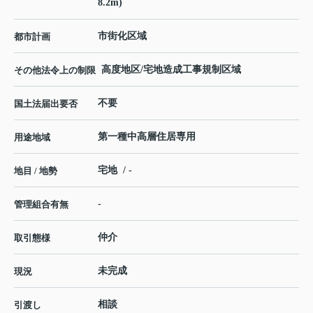
8.2m)
市街化区域
都市計画
高度地区/宅地造成工事規制区域
その他法令上の制限
不要
国土法届出要否
第一種中高層住居専用
用途地域
宅地 / -
地目 / 地勢
-
管理組合有無
仲介
取引態様
未完成
現況
相談
引渡し