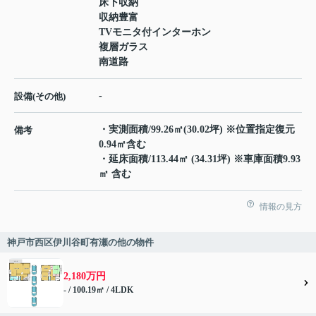
床下収納
収納豊富
TVモニタ付インターホン
複層ガラス
南道路
-
設備(その他)
・実測面積/99.26㎡(30.02坪) ※位置指定復元
備考
0.94㎡含む
・延床面積/113.44㎡ (34.31坪) ※車庫面積9.93
㎡ 含む
情報の見方
神戸市西区伊川谷町有瀬の他の物件
2,180万円
- / 100.19㎡ / 4LDK