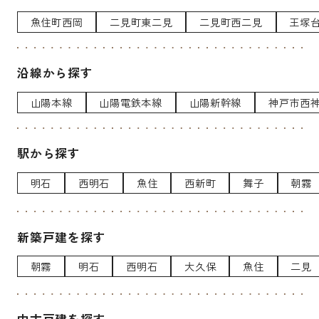
魚住町西岡
二見町東二見
二見町西二見
王塚
沿線から探す
山陽本線
山陽電鉄本線
山陽新幹線
神戸市西
駅から探す
明石
西明石
魚住
西新町
舞子
朝霧
新築戸建を探す
朝霧
明石
西明石
大久保
魚住
二見
中古戸建を探す