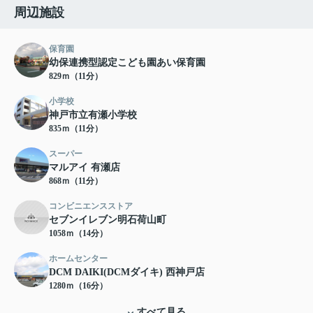
周辺施設
保育園
幼保連携型認定こども園あい保育園
829ｍ（11分）
小学校
神戸市立有瀬小学校
835ｍ（11分）
スーパー
マルアイ 有瀬店
868ｍ（11分）
コンビニエンスストア
セブンイレブン明石荷山町
1058ｍ（14分）
ホームセンター
DCM DAIKI(DCMダイキ) 西神戸店
1280ｍ（16分）
すべて見る