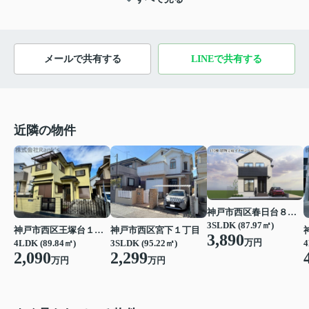
メールで共有する
LINEで共有する
近隣の物件
神戸市西区春日台８丁目
3SLDK (87.97㎡)
神戸市西区王塚台１丁目
神戸市西区宮下１丁目
3,890
万円
4
4LDK (89.84㎡)
3SLDK (95.22㎡)
2,090
2,299
万円
万円