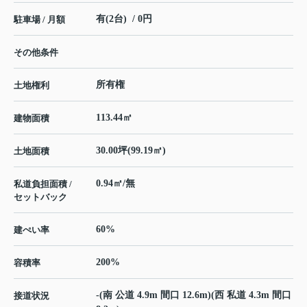
有(2台) / 0円
駐車場 / 月額
その他条件
所有権
土地権利
113.44㎡
建物面積
30.00坪(99.19㎡)
土地面積
0.94㎡/無
私道負担面積 /
セットバック
60%
建ぺい率
200%
容積率
-(南 公道 4.9m 間口 12.6m)(西 私道 4.3m 間口
接道状況