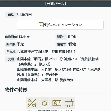
【外観パース】
3,480万円
価格
支払いシミュレーション
113.44㎡
4LDK
建物面積
間取り
予定
2階建
築年数
階建て
兵庫県
神戸市西区
伊川谷町有瀬
1453-7
所在地
山陽本線
「
明石
」駅 バス15分 神姫バス「免許試験場
交通
（兵庫県）」 停歩7分
山陽電鉄本線
「
人丸前
」駅 バス5分 神姫バス「免許試
験場（兵庫県）」 停歩7分
山陽電鉄本線
「
大蔵谷
」駅 徒歩29分
物件の特徴