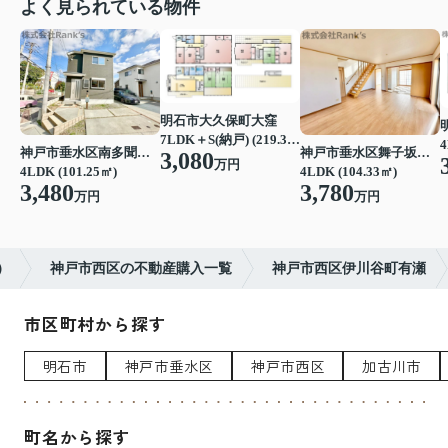
よく見られている物件
明石市大久保町大窪
7LDK＋S(納戸) (219.39㎡)
4
神戸市垂水区南多聞台４丁目
神戸市垂水区舞子坂３丁目
3,080
万円
4LDK (101.25㎡)
4LDK (104.33㎡)
3,480
3,780
万円
万円
）
神戸市西区の不動産購入一覧
神戸市西区伊川谷町有瀬
市区町村から探す
明石市
神戸市垂水区
神戸市西区
加古川市
町名から探す