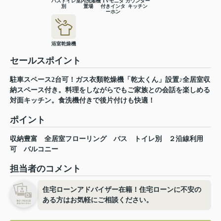
バストイレ
室内洗濯機
TVモニタ
カウンター
別
置場
付きインタ
キッチン
ーホン
浴室乾燥機
セールスポイント
駐車スペース2台可！ガス衣類乾燥機「乾太くん」設置♪全居室収
納スペース付き。料理をしながらでもご家族との会話を楽しめる
対面キッチン。食洗機付きで後片付けも快適！
ポイント
収納豊富
全居室フローリング
バス
トイレ別
２沿線利用
可
バルコニー
担当者のコメント
住宅ローンアドバイザー在籍！住宅ローンに不安の
ある方はお気軽にご相談ください。