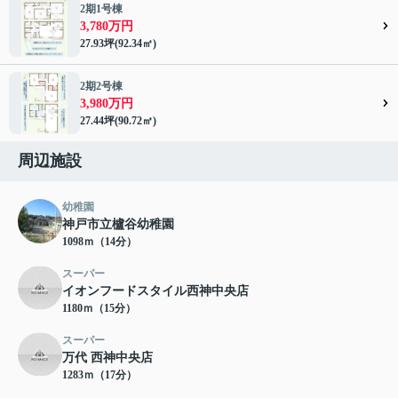
2期1号棟
3,780万円
27.93坪(92.34㎡)
2期2号棟
3,980万円
27.44坪(90.72㎡)
周辺施設
幼稚園
神戸市立櫨谷幼稚園
1098ｍ（14分）
スーパー
イオンフードスタイル西神中央店
1180ｍ（15分）
スーパー
万代 西神中央店
1283ｍ（17分）