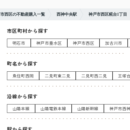
戸市西区の不動産購入一覧
西神中央駅
神戸市西区糀台1丁目
市区町村から探す
明石市
神戸市垂水区
神戸市西区
加古川市
町名から探す
魚住町西岡
二見町東二見
二見町西二見
王塚
沿線から探す
山陽本線
山陽電鉄本線
山陽新幹線
神戸市西
駅から探す