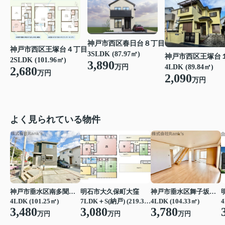
神戸市西区春日台８丁目
神戸市西区王塚台４丁目
3SLDK (87.97㎡)
神戸市西区王塚台
2SLDK (101.96㎡)
3,890
万円
4LDK (89.84㎡)
2,680
万円
2,090
万円
よく見られている物件
神戸市垂水区南多聞台４丁目
明石市大久保町大窪
神戸市垂水区舞子坂３丁目
4LDK (101.25㎡)
7LDK＋S(納戸) (219.39㎡)
4LDK (104.33㎡)
4
3,480
3,080
3,780
万円
万円
万円