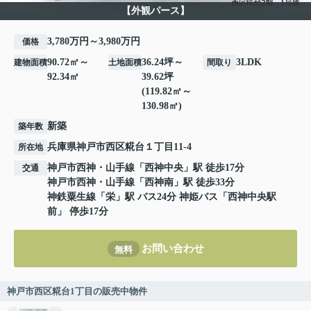
【外観パース】
3,780万円～3,980万円
価格
90.72㎡～
36.24坪～
3LDK
建物面積
土地面積
間取り
92.34㎡
39.62坪
(119.82㎡～
130.98㎡)
新築
築年数
兵庫県
神戸市西区
糀台
１丁目11-4
所在地
神戸市西神・山手線
「
西神中央
」駅 徒歩17分
交通
神戸市西神・山手線
「
西神南
」駅 徒歩33分
神鉄粟生線
「
栄
」駅 バス24分 神姫バス「西神中央駅
前」 停歩17分
お問い合わせ
無料
神戸市西区糀台1丁目の販売中物件