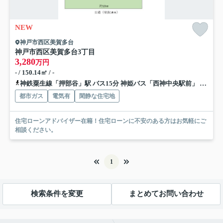
NEW
神戸市西区美賀多台
神戸市西区美賀多台3丁目
3,280
万円
- / 150.14㎡ / -
神鉄粟生線「押部谷」駅 バス15分 神姫バス「西神中央駅前」 停歩17分
都市ガス
電気有
閑静な住宅地
住宅ローンアドバイザー在籍！住宅ローンに不安のある方はお気軽にご
相談ください。
1
検索条件を変更
まとめてお問い合わせ