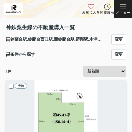
お気に入り
閲覧履歴
メニュー
神鉄粟生線の不動産購入一覧
変更
鈴蘭台駅,鈴蘭台西口駅,西鈴蘭台駅,藍那駅,木津駅,木幡駅,栄駅,押部谷駅,緑が丘駅,広野ゴルフ場前駅,志染駅,恵比須駅,三木上の丸駅,三木駅,大村駅,樫山駅,市場駅,小野駅,葉多駅,粟生駅
変更
条件から探す
1
件
売地