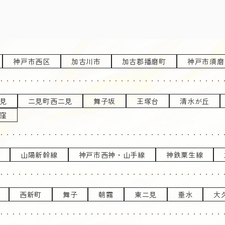
神戸市西区
加古川市
加古郡播磨町
神戸市須磨
見
二見町西二見
舞子坂
王塚台
清水が丘
窪
山陽新幹線
神戸市西神・山手線
神鉄粟生線
西新町
舞子
朝霧
東二見
垂水
大