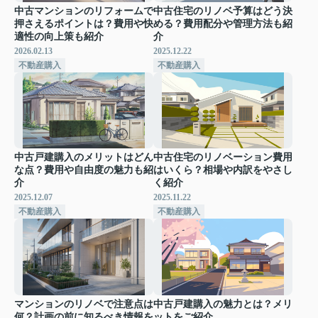
中古マンションのリフォームで
中古住宅のリノベ予算はどう決
押さえるポイントは？費用や快
める？費用配分や管理方法も紹
適性の向上策も紹介
介
2026.02.13
2025.12.22
不動産購入
不動産購入
中古戸建購入のメリットはどん
中古住宅のリノベーション費用
な点？費用や自由度の魅力も紹
はいくら？相場や内訳をやさし
介
く紹介
2025.12.07
2025.11.22
不動産購入
不動産購入
マンションのリノベで注意点は
中古戸建購入の魅力とは？メリ
何？計画の前に知るべき情報を
ットをご紹介