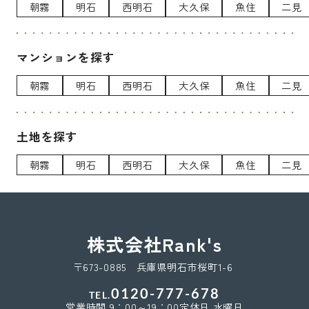
朝霧
明石
西明石
大久保
魚住
二見
マンションを探す
朝霧
明石
西明石
大久保
魚住
二見
土地を探す
朝霧
明石
西明石
大久保
魚住
二見
株式会社Rank's
〒673-0885 兵庫県明石市桜町1-6
0120-777-678
TEL.
営業時間 9：00～19：00
定休日 水曜日