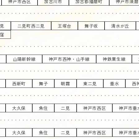
神戸市西区
加古川市
加古郡播磨町
神戸市須磨
見
二見町西二見
王塚台
舞子坂
清水が丘
窪
山陽新幹線
神戸市西神・山手線
神鉄粟生線
西新町
舞子
朝霧
東二見
垂水
西
大久保
魚住
二見
神戸市西区
神戸市垂
大久保
魚住
二見
神戸市西区
神戸市垂