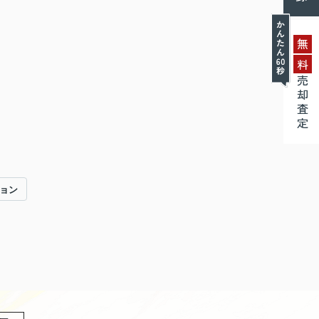
無
料
売却査定
ョン