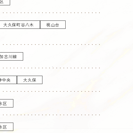
区
大久保町谷八木
桃山台
加古川線
神中央
大久保
水区
水区