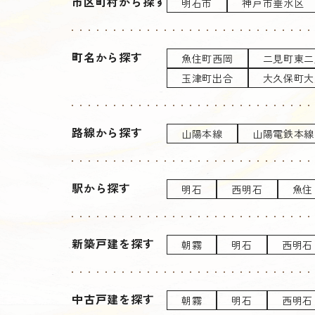
市区町村から探す
明石市
神戸市垂水区
町名から探す
魚住町西岡
二見町東二
玉津町出合
大久保町大
路線から探す
山陽本線
山陽電鉄本線
駅から探す
明石
西明石
魚住
新築戸建を探す
朝霧
明石
西明石
中古戸建を探す
朝霧
明石
西明石