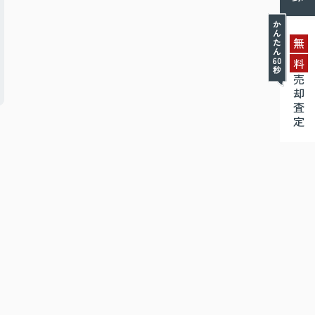
無
料
売却査定
。
く