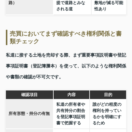
路）
提で道路とみな
敷地が減る可能
される道
性あり
売買においてまず確認すべき権利関係と書
類チェック
私道に接する土地を売却する際、まず重要事項説明書や登記
事項証明書（登記簿謄本）を使って、以下のような権利関係
や書類の確認が不可欠です。
確認項目
内容
目的
私道の所有者や
誰がどの程度の
共有持分の割合
権利を持ってい
所有形態・持分の有無
を登記事項証明
るかを明確にす
書で把握する
るため