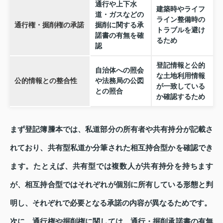
通行や上下水
建築時やライフ
道・ガスなどの
ライン整備時の
通行権・掘削権の承諾
掘削に関する承
トラブルを避け
諾書の有無を確
るため
認
登記情報と公的
自治体への照会
な土地利用情報
公的情報との整合性
や法務局の公図
が一致している
との照合
か確認するため
まず登記簿謄本では、私道部分の所有者や共有持分が記載さ
れており、共有型私道か分筆された相互持合型かを確認でき
ます。たとえば、共有型では複数人が共有持分を持ちます
が、相互持合型ではそれぞれが個別に所有している形態と判
明し、それぞれで必要となる承諾の内容が異なるためです。
次に、通行権や掘削権に関しては、通行・掘削承諾書の有無