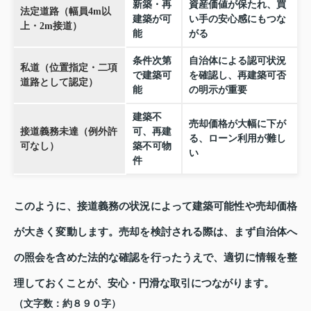
新築・再
資産価値が保たれ、買
法定道路（幅員4m以
建築が可
い手の安心感にもつな
上・2m接道）
能
がる
条件次第
自治体による認可状況
私道（位置指定・二項
で建築可
を確認し、再建築可否
道路として認定）
能
の明示が重要
建築不
売却価格が大幅に下が
接道義務未達（例外許
可、再建
る、ローン利用が難し
可なし）
築不可物
い
件
このように、接道義務の状況によって建築可能性や売却価格
が大きく変動します。売却を検討される際は、まず自治体へ
の照会を含めた法的な確認を行ったうえで、適切に情報を整
理しておくことが、安心・円滑な取引につながります。
（文字数：約８９０字）