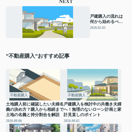
NEXT
戸建購入の流れは
何から始めるべ
き？資金計画や申
2026.02.01
し込み手順も解説
”不動産購入”おすすめ記事
不動産購入
不動産購入
土地購入前に確認したい夫婦名
戸建購入を検討中の共働き夫婦
義の決め方？購入から相続まで
へ！無理のないローン計画と家
土地の名義と持分割合を解説
計見直しのポイント
2026.08.06
2026.08.02