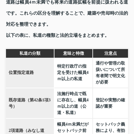
道路は幅員4ｍ未満でも将来の道路拡幅を前提に扱われる道
です。これらの区分を理解することで、建築や売却時の法的
対応を整理できます。
以下の表に、私道の種類と法的立場をまとめます。
私道の分類
意味と特徴
注意点
通行や管理の取
特定行政庁の指
扱いについて所
位置指定道路
定を受けた幅員4
有者間で明文化
ｍ以上の私道
が必要
法施行時点で既
既存道路（第42条1項3
に存在し、幅員4
登記や実態の確
号）
ｍ以上の道（公
認が重要
道・私道）
幅員4ｍ未満だが
セットバック義
2項道路（みなし道
セットバック前
務により、有効