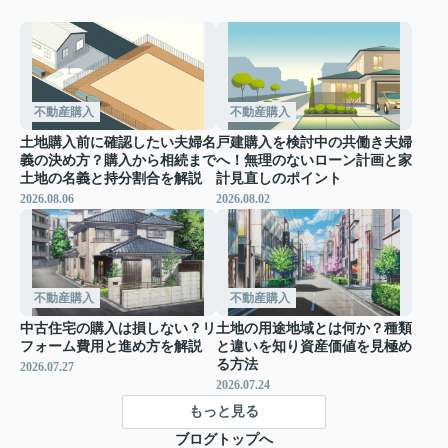
不動産購入
不動産購入
土地購入前に確認したい夫婦名
戸建購入を検討中の共働き夫婦
義の決め方？購入から相続まで
へ！無理のないローン計画と家
土地の名義と持分割合を解説
計見直しのポイント
2026.08.06
2026.08.02
不動産購入
不動産購入
中古住宅の購入は損しない？リ
土地の用途地域とは何か？種類
フォーム費用と進め方を解説
と違いを知り資産価値を見極め
る方法
2026.07.27
2026.07.24
もっと見る
ブログトップへ