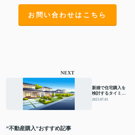
お問い合わせはこちら
NEXT
新婚で住宅購入を
検討するタイミン
グは？夫婦に合っ
2025.07.01
た選び方も解説
”不動産購入”おすすめ記事