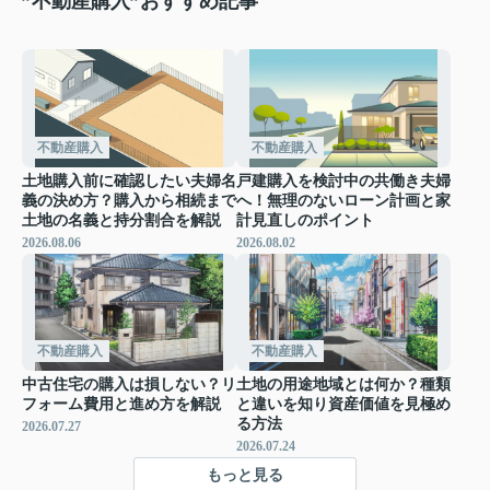
”不動産購入”おすすめ記事
不動産購入
不動産購入
土地購入前に確認したい夫婦名
戸建購入を検討中の共働き夫婦
義の決め方？購入から相続まで
へ！無理のないローン計画と家
土地の名義と持分割合を解説
計見直しのポイント
2026.08.06
2026.08.02
不動産購入
不動産購入
中古住宅の購入は損しない？リ
土地の用途地域とは何か？種類
フォーム費用と進め方を解説
と違いを知り資産価値を見極め
る方法
2026.07.27
2026.07.24
もっと見る