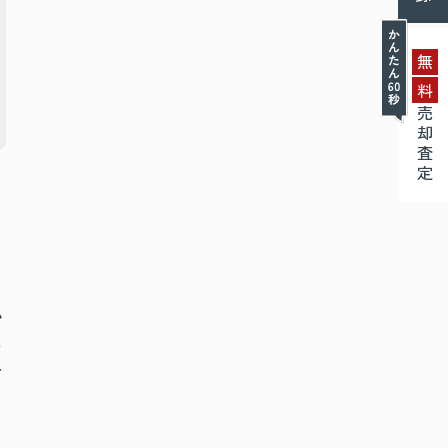
無
料
売却査定
私
に
者