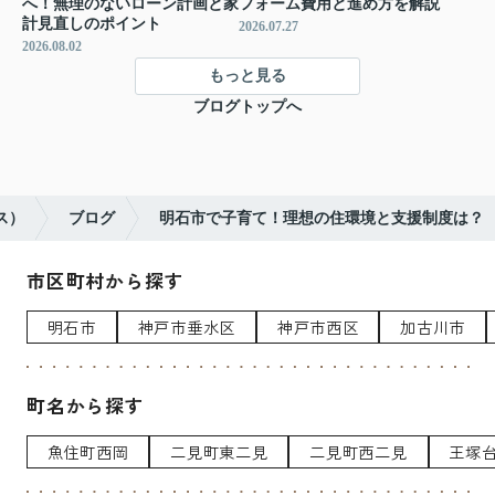
へ！無理のないローン計画と家
フォーム費用と進め方を解説
計見直しのポイント
2026.07.27
2026.08.02
もっと見る
ブログトップへ
ス）
ブログ
明石市で子育て！理想の住環境と支援制度は？
市区町村から探す
明石市
神戸市垂水区
神戸市西区
加古川市
町名から探す
魚住町西岡
二見町東二見
二見町西二見
王塚