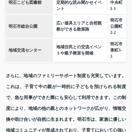
明石こども図書館
定期的な読み聞かせイベ
中央町
ント
1-1
明石市
広い遊具エリアと自然観
明石市総合公園
公園町
察ができる散策路
2-2
明石市
地域住民との交流イベン
地域交流センター
東町3-
トや親子教室を開催
3
さらに、地域のファミリーサポート制度も充実しています。
これは、子育て中の親が一時的に子どもを預けられる制度
で、急な用事ができた際にも安心して利用できます。この制
度により、地域の他の親とのネットワークが広がり、情報交
換や助け合いが自然に生まれます。明石市は、家族に優しい
地域コミュニティが形成されており、子育てにおいて心強い