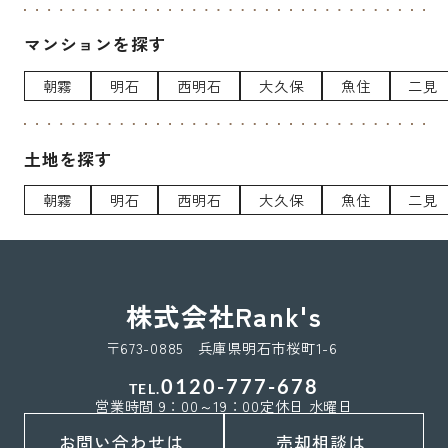
マンションを探す
朝霧
明石
西明石
大久保
魚住
二見
土地を探す
朝霧
明石
西明石
大久保
魚住
二見
株式会社Rank's
〒673-0885 兵庫県明石市桜町1-6
0120-777-678
TEL.
営業時間 9：00～19：00
定休日 水曜日
お問い合わせは
売却相談は