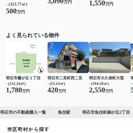
3,090
1,550
万円
万円
- (313.77㎡)
500
万円
よく見られている物件
明石市藤が丘１丁目
明石市二見町西二見
明石市大久保町大窪
- (132.24㎡)
- (53.14㎡)
- (194.20㎡)
-
1,780
420
2,550
万円
万円
万円
明石市の不動産購入一覧
魚住駅
明石市魚住町錦が丘2丁目
市区町村から探す