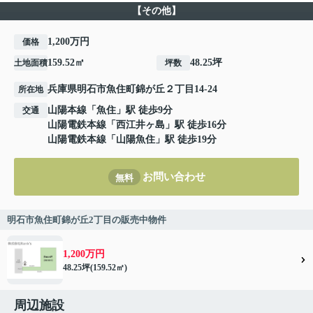
【その他】
1,200万円
価格
159.52㎡
48.25坪
土地面積
坪数
兵庫県
明石市
魚住町錦が丘
２丁目14-24
所在地
山陽本線
「
魚住
」駅 徒歩9分
交通
山陽電鉄本線
「
西江井ヶ島
」駅 徒歩16分
山陽電鉄本線
「
山陽魚住
」駅 徒歩19分
お問い合わせ
無料
明石市魚住町錦が丘2丁目の販売中物件
1,200万円
48.25坪(159.52㎡)
周辺施設