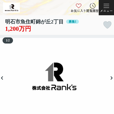
お気に入り
閲覧履歴
メニュー
明石市魚住町錦が丘2丁目
募集1
1,200万円
1
/
2