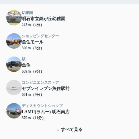
幼稚園
明石市立錦が丘幼稚園
242ｍ（4分）
ショッピングセンター
魚住モール
590ｍ（8分）
駅
魚住
659ｍ（9分）
コンビニエンスストア
セブンイレブン魚住駅前
661ｍ（9分）
ディスカウントショップ
LAMU(ラムー) 明石南店
879ｍ（11分）
すべて見る