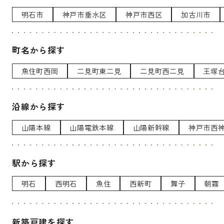
明石市
神戸市垂水区
神戸市西区
加古川市
町名から探す
魚住町西岡
二見町東二見
二見町西二見
王塚
沿線から探す
山陽本線
山陽電鉄本線
山陽新幹線
神戸市西
駅から探す
明石
西明石
魚住
西新町
舞子
朝霧
新築戸建を探す