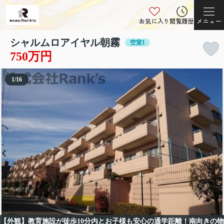
お気に入り
閲覧履歴
メニュー
シャルムロアイヤル朝霧
空室1
750万円
1
/
16
【外観】教育施設が徒歩10分内とお子様も安心の通学距離！南向きの物