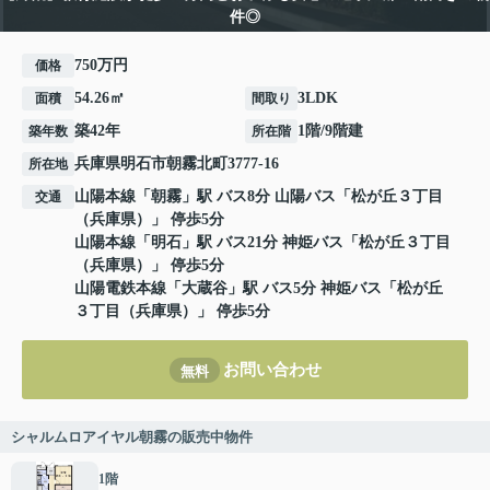
件◎
750万円
価格
54.26㎡
3LDK
面積
間取り
築42年
1階/9階建
築年数
所在階
兵庫県
明石市
朝霧北町
3777-16
所在地
山陽本線
「
朝霧
」駅 バス8分 山陽バス「松が丘３丁目
交通
（兵庫県）」 停歩5分
山陽本線
「
明石
」駅 バス21分 神姫バス「松が丘３丁目
（兵庫県）」 停歩5分
山陽電鉄本線
「
大蔵谷
」駅 バス5分 神姫バス「松が丘
３丁目（兵庫県）」 停歩5分
お問い合わせ
無料
シャルムロアイヤル朝霧の販売中物件
1階