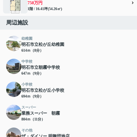
750万円
1階 / 16.41坪(54.26㎡)
周辺施設
幼稚園
明石市立松が丘幼稚園
614ｍ（8分）
中学校
明石市立朝霧中学校
647ｍ（9分）
小学校
明石市立松が丘小学校
694ｍ（9分）
スーパー
業務スーパー 朝霧
804ｍ（11分）
その他
ザ・ダイソー 明舞団地店