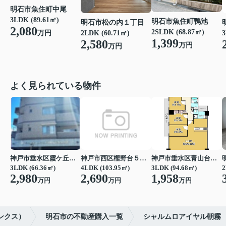
明石市魚住町中尾
3LDK (89.61㎡)
明石市魚住町鴨池
明石市松の内１丁目
2,080
2SLDK (68.87㎡)
2LDK (60.71㎡)
3
万円
1,399
2,580
万円
万円
よく見られている物件
神戸市垂水区霞ケ丘４丁目
神戸市西区樫野台５丁目
神戸市垂水区青山台７丁目
3LDK (66.36㎡)
4LDK (103.95㎡)
3LDK (94.68㎡)
2
2,980
2,690
1,958
万円
万円
万円
ランクス）
明石市の不動産購入一覧
シャルムロアイヤル朝霧