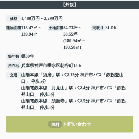
【外観】
1,480万円～2,299万円
価格
115.47㎡～
54.73坪～
3LDK
建物面積
土地面積
間取り
139.94㎡
58.55坪
(180.94㎡～
193.58㎡)
築39年
築年数
兵庫県
神戸市垂水区
朝谷町
15-6
所在地
山陽本線
「
須磨
」駅 バス13分 神戸市バス「鉄拐登山
交通
口」 停歩5分
山陽電鉄本線
「
月見山
」駅 バス4分 神戸市バス「鉄拐
登山口」 停歩5分
山陽電鉄本線
「
須磨寺
」駅 バス5分 神戸市バス「鉄拐
登山口」 停歩5分
お問い合わせ
無料