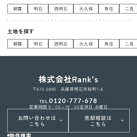
朝霧
明石
西明石
大久保
魚住
二見
土地を探す
朝霧
明石
西明石
大久保
魚住
二見
株式会社Rank's
〒673-0885 兵庫県明石市桜町1-6
0120-777-678
TEL.
営業時間 9：00～19：00
定休日 水曜日
お問い合わせは
売却相談は
こちら
こちら
物件検索