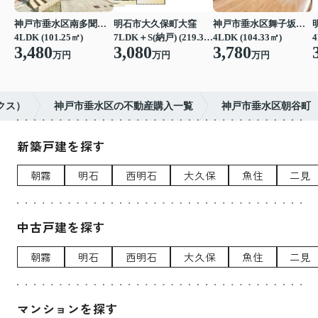
神戸市垂水区南多聞台４丁目
明石市大久保町大窪
神戸市垂水区舞子坂３丁目
4LDK (101.25㎡)
7LDK＋S(納戸) (219.39㎡)
4LDK (104.33㎡)
4
3,480
3,080
3,780
万円
万円
万円
クス）
神戸市垂水区の不動産購入一覧
神戸市垂水区朝谷町
新築戸建を探す
朝霧
明石
西明石
大久保
魚住
二見
中古戸建を探す
朝霧
明石
西明石
大久保
魚住
二見
マンションを探す