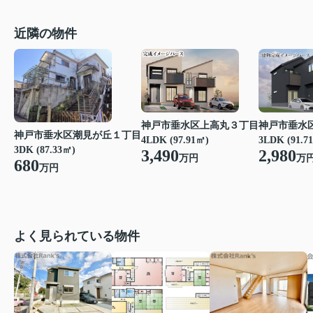
近隣の物件
神戸市垂水区上高丸３丁目
神戸市垂水
神戸市垂水区潮見が丘１丁目
4LDK (97.91㎡)
3LDK (91.7
3DK (87.33㎡)
3,490
2,980
万円
万
680
万円
よく見られている物件