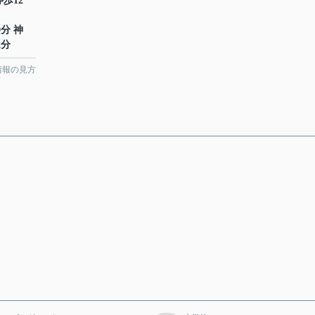
歩12
0分 神
2分
情報の見方