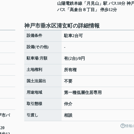
山陽電鉄本線
「
月見山
」駅 バス10分 神
バス「高倉台８丁目」 停歩12分
神戸市垂水区清玄町の詳細情報
設備条件
駐車2台可
設備(その他)
-
駐車場/月額
有(2台)/0円
土地権利
所有権
国土法届出
不要
用途地域
第一種低層住居専用
取引態様
仲介
引渡し
戸市バ
相談
情報
20