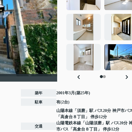
築年
2001年3月(築25年)
駐車
有(2台)
山陽本線
「
須磨
」駅 バス20分 神戸市バ
「高倉台８丁目」 停歩12分
山陽電鉄本線
「
山陽須磨
」駅 バス20分 
交通
市バス「高倉台８丁目」 停歩12分