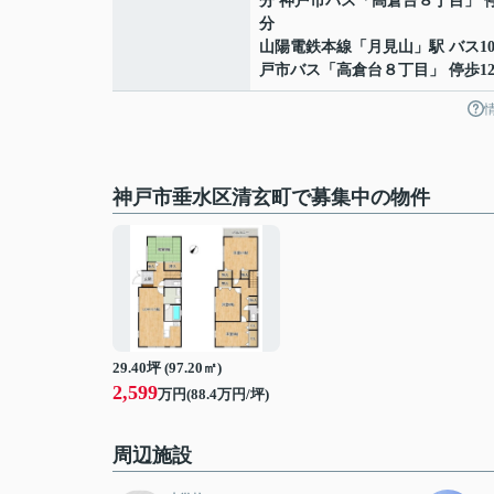
分 神戸市バス「高倉台８丁目」 停
分
山陽電鉄本線
「
月見山
」駅 バス1
戸市バス「高倉台８丁目」 停歩1
神戸市垂水区清玄町で募集中の物件
29.40坪 (97.20㎡)
2,599
万円(88.4万円/坪)
周辺施設