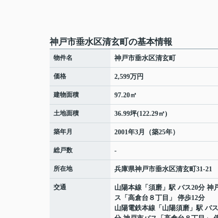
神戸市垂水区清玄町の基本情報
物件名
神戸市垂水区清玄町
価格
2,599万円
建物面積
97.20㎡
土地面積
36.99坪(122.29㎡)
築年月
2001年3月（築25年）
総戸数
-
所在地
兵庫県
神戸市垂水区
清玄町
31-21
交通
山陽本線
「
須磨
」駅 バス20分 神
ス「高倉台８丁目」 停歩12分
山陽電鉄本線
「
山陽須磨
」駅 バス