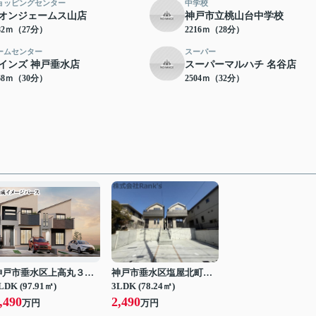
ョッピングセンター
中学校
オンジェームス山店
神戸市立桃山台中学校
82ｍ（27分）
2216ｍ（28分）
ームセンター
スーパー
インズ 神戸垂水店
スーパーマルハチ 名谷店
68ｍ（30分）
2504ｍ（32分）
神戸市垂水区上高丸３丁目
神戸市垂水区塩屋北町４丁目
LDK (97.91㎡)
3LDK (78.24㎡)
,490
2,490
万円
万円