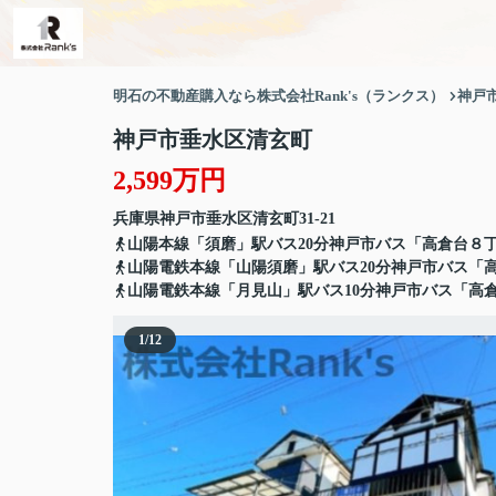
明石の不動産購入なら株式会社Rank's（ランクス）
神戸
神戸市垂水区清玄町
2,599万円
兵庫県
神戸市垂水区
清玄町
31-21
山陽本線「須磨」駅バス20分神戸市バス「高倉台８丁
山陽電鉄本線「山陽須磨」駅バス20分神戸市バス「高
山陽電鉄本線「月見山」駅バス10分神戸市バス「高倉
1
/
12