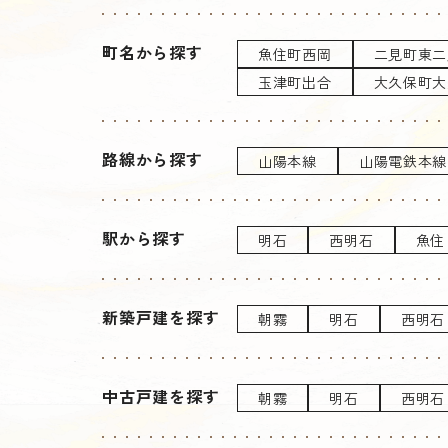
町名から探す
魚住町西岡
二見町東二
玉津町出合
大久保町大
路線から探す
山陽本線
山陽電鉄本線
駅から探す
明石
西明石
魚住
新築戸建を探す
朝霧
明石
西明石
中古戸建を探す
朝霧
明石
西明石