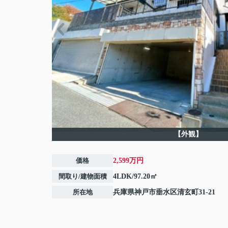
【外観】
価格
2,599万円
間取り/建物面積
4LDK/97.20㎡
所在地
兵庫県
神戸市垂水区
清玄町
31-21