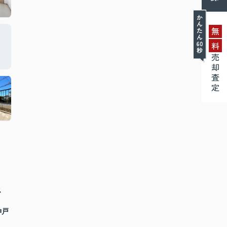
無
料
売却査定
ス
神戸