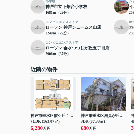
小学校
シ
神戸市立下畑台小学校
イ
1681ｍ（22分）
20
コンビニエンスストア
ホ
ローソン 神戸ジェームス山店
カ
2249ｍ（29分）
23
コンビニエンスストア
ローソン 垂水つつじが丘五丁目店
2906ｍ（37分）
近隣の物件
神戸市垂水区霞ケ丘４丁目
神戸市垂水区潮見が丘１丁目
7LDK (163.07㎡)
3DK (87.33㎡)
4
6,280
680
3
万円
万円