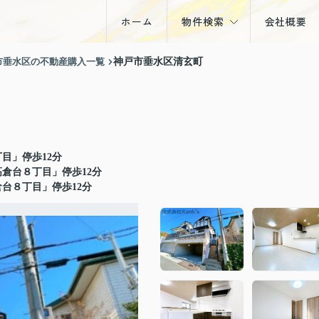
ホーム
物件検索
会社概要
戸建
市垂水区の不動産購入一覧
神戸市垂水区清玄町
マンション
土地
収益物件
目」停歩12分
倉台８丁目」停歩12分
台８丁目」停歩12分