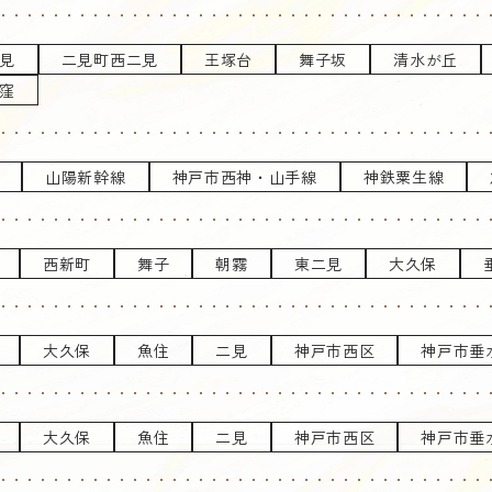
見
二見町西二見
王塚台
舞子坂
清水が丘
窪
山陽新幹線
神戸市西神・山手線
神鉄粟生線
西新町
舞子
朝霧
東二見
大久保
大久保
魚住
二見
神戸市西区
神戸市垂
大久保
魚住
二見
神戸市西区
神戸市垂