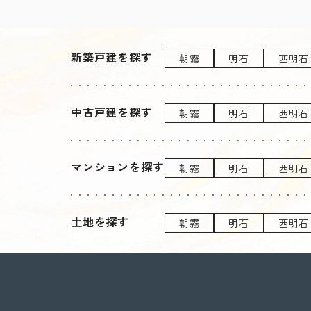
新築戸建を探す
朝霧
明石
西明石
中古戸建を探す
朝霧
明石
西明石
マンションを探す
朝霧
明石
西明石
土地を探す
朝霧
明石
西明石