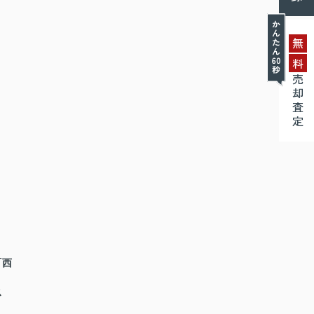
無
料
売却査定
「西
ス