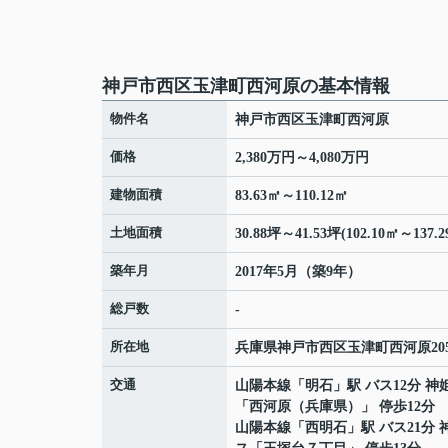
神戸市西区玉津町西河原の基本情報
物件名
神戸市西区玉津町西河原
価格
2,380万円～4,080万円
建物面積
83.63㎡～110.12㎡
土地面積
30.88坪～41.53坪(102.10㎡～137.2
築年月
2017年5月（築9年）
総戸数
-
所在地
兵庫県
神戸市西区
玉津町西河原
20
交通
山陽本線
「
明石
」駅 バス12分 神
「西河原（兵庫県）」 停歩12分
山陽本線
「
西明石
」駅 バス21分 