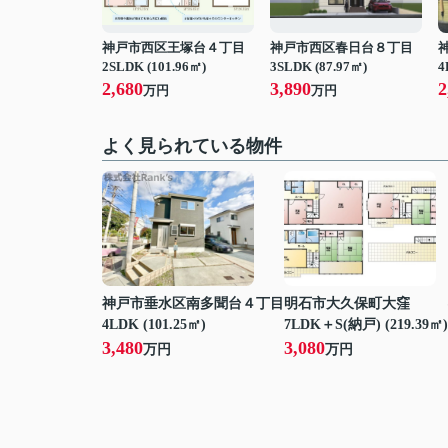
神戸市西区王塚台４丁目
神戸市西区春日台８丁目
2SLDK (101.96㎡)
3SLDK (87.97㎡)
4
2,680
3,890
2
万円
万円
よく見られている物件
神戸市垂水区南多聞台４丁目
明石市大久保町大窪
4LDK (101.25㎡)
7LDK＋S(納戸) (219.39㎡)
3,480
3,080
万円
万円