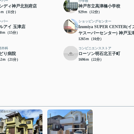
ーパー
小学校
ンディ神戸北別府店
神戸市立高津橋小学校
75ｍ（11分）
929ｍ（12分）
ーパー
ショッピングセンター
ルアイ 玉津店
Izumiya SUPER CENTER(
30ｍ（15分）
ヤスーパーセンター) 神戸玉
1265ｍ（16分）
形外科
コンビニエンスストア
どり病院
ローソン明石北王子町
52ｍ（21分）
1696ｍ（22分）