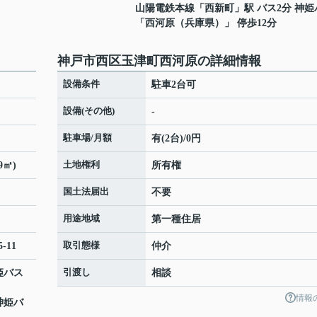
山陽電鉄本線
「
西新町
」駅 バス2分 神
「西河原（兵庫県）」 停歩12分
神戸市西区玉津町西河原の詳細情報
設備条件
駐車2台可
設備(その他)
-
駐車場/月額
有(2台)/0円
土地権利
9㎡)
所有権
国土法届出
不要
用途地域
第一種住居
取引態様
5-11
仲介
引渡し
姫バス
相談
情報
神姫バ