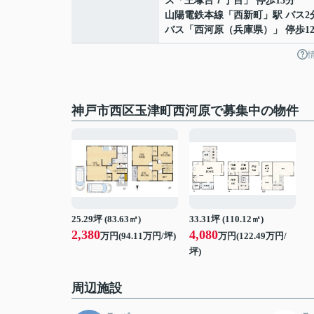
ス「王塚台７丁目」 停歩13分
山陽電鉄本線
「
西新町
」駅 バス2
バス「西河原（兵庫県）」 停歩1
神戸市西区玉津町西河原で募集中の物件
25.29坪 (83.63㎡)
33.31坪 (110.12㎡)
2,380
4,080
万円(94.11万円/坪)
万円(122.49万円/
坪)
周辺施設