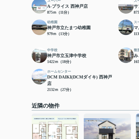
スーパー
ス
A-プライス 西神戸店
サ
875ｍ（11分）
8
幼稚園
ス
神戸市立たまつ幼稚園
マ
979ｍ（13分）
11
中学校
整
神戸市立玉津中学校
み
1422ｍ（18分）
16
ホームセンター
DCM DAIKI(DCMダイキ) 西神戸
店
2132ｍ（27分）
近隣の物件