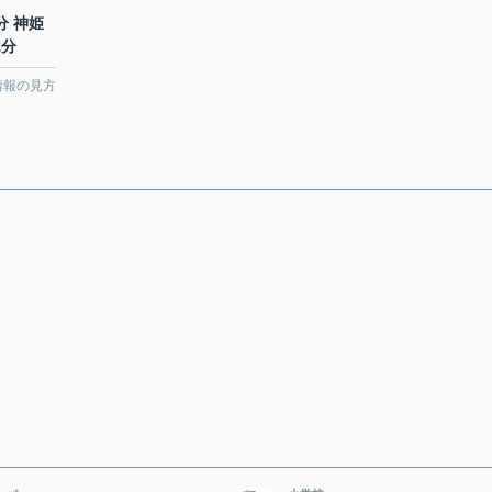
分 神姫
2分
情報の見方