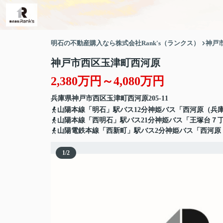
明石の不動産購入なら株式会社Rank's（ランクス）
神戸
神戸市西区玉津町西河原
2,380万円～4,080万円
兵庫県
神戸市西区
玉津町西河原
205-11
山陽本線「明石」駅バス12分神姫バス「西河原（兵庫
山陽本線「西明石」駅バス21分神姫バス「王塚台７丁
山陽電鉄本線「西新町」駅バス2分神姫バス「西河原
1
/
2