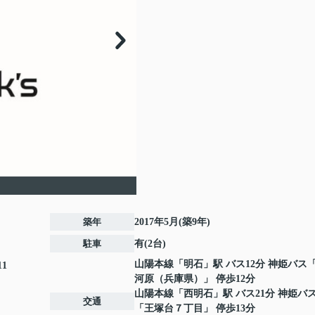
築年
2017年5月(築9年)
駐車
有(2台)
山陽本線
「
明石
」駅 バス12分 神姫バス
11
河原（兵庫県）」 停歩12分
山陽本線
「
西明石
」駅 バス21分 神姫バ
交通
「王塚台７丁目」 停歩13分