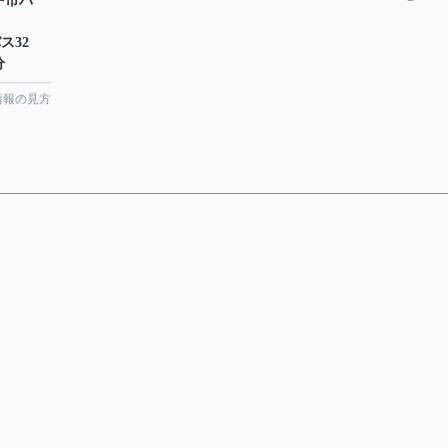
戸市バ
ス32
分
情報の見方