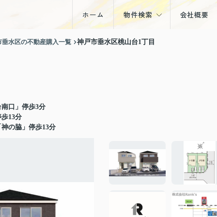
ホーム
物件検索
会社概要
戸建
市垂水区の不動産購入一覧
神戸市垂水区桃山台1丁目
マンション
土地
収益物件
台南口」停歩3分
歩13分
神の脇」停歩13分