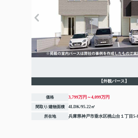
【外観パース】
価格
3,799万円～4,099万円
間取り/建物面積
4LDK/95.22㎡
所在地
兵庫県
神戸市垂水区
桃山台
１丁目5-