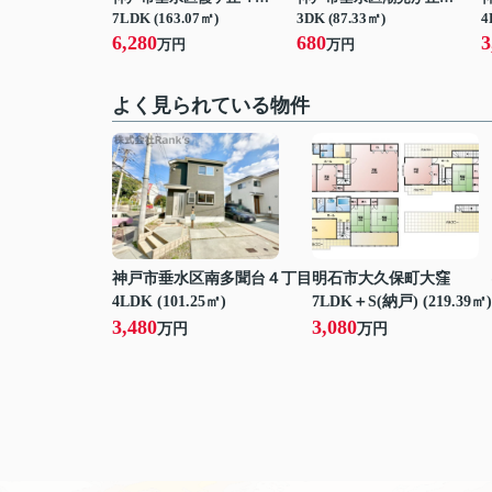
7LDK (163.07㎡)
3DK (87.33㎡)
4
6,280
680
3
万円
万円
よく見られている物件
神戸市垂水区南多聞台４丁目
明石市大久保町大窪
4LDK (101.25㎡)
7LDK＋S(納戸) (219.39㎡)
3,480
3,080
万円
万円