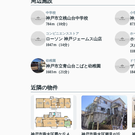
周辺施設
中学校
小
神戸市立桃山台中学校
神
784ｍ（10分）
8
コンビニエンスストア
ホ
ローソン 神戸ジェームス山店
ホ
1047ｍ（14分）
ス
11
幼稚園
ド
神戸市立青山台こばと幼稚園
ザ
1603ｍ（21分）
18
近隣の物件
神戸市垂水区霞ケ丘４丁目
神戸市垂水区潮見が丘１丁目