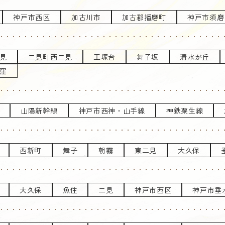
神戸市西区
加古川市
加古郡播磨町
神戸市須磨
見
二見町西二見
王塚台
舞子坂
清水が丘
窪
山陽新幹線
神戸市西神・山手線
神鉄粟生線
西新町
舞子
朝霧
東二見
大久保
大久保
魚住
二見
神戸市西区
神戸市垂