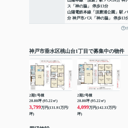
山陽本線
「
須磨
」駅 バス20分 神
ス「神の脇」 停歩13分
山陽電鉄本線
「
須磨浦公園
」駅 バ
分 神戸市バス「神の脇」 停歩13
神戸市垂水区桃山台1丁目で募集中の物件
2期1号棟
2期2号棟
28.80坪 (95.22㎡)
28.80坪 (95.22㎡)
3,799
4,099
万円(131.91万円/
万円(142.33万円/
坪)
坪)