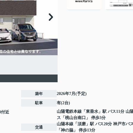
築年
2026年7月(予定)
駐車
有(2台)
山陽電鉄本線
「
東垂水
」駅 バス11分 山
8付近
ス「桃山台南口」 停歩3分
山陽本線
「
須磨
」駅 バス20分 神戸市バ
交通
「神の脇」 停歩13分