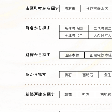
市区町村から探す
明石市
神戸市垂水区
町名から探す
魚住町西岡
二見町東二
玉津町出合
大久保町大
路線から探す
山陽本線
山陽電鉄本線
駅から探す
明石
西明石
魚住
新築戸建を探す
朝霧
明石
西明石