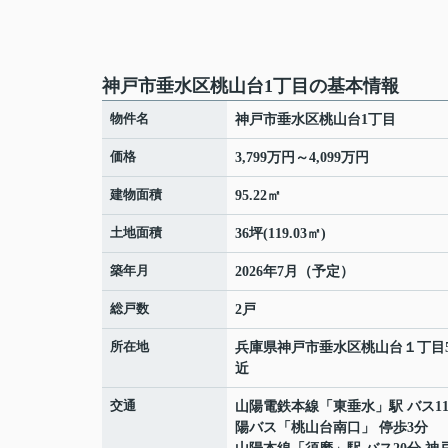
神戸市垂水区桃山台1丁目の基本情報
物件名
神戸市垂水区桃山台1丁目
価格
3,799万円～4,099万円
建物面積
95.22㎡
土地面積
36坪(119.03㎡)
築年月
2026年7月（予定）
総戸数
2戸
所在地
兵庫県
神戸市垂水区
桃山台
１丁目5
近
交通
山陽電鉄本線
「
東垂水
」駅 バス1
陽バス「桃山台南口」 停歩3分