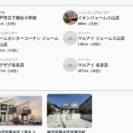
学校
ショッピングセンター
戸市立下畑台小学校
イオンジェームス山店
73ｍ（11分）
880ｍ（11分）
ームセンター
スーパー
ームセンターコーナン ジェーム
マルアイ ジェームス山店
1382ｍ（18分）
山店
81ｍ（15分）
ラッグストア
スーパー
グザグ名谷店
マルアイ 名谷店
47ｍ（24分）
2075ｍ（26分）
神戸市垂水区上高丸３丁目
神戸市垂水区塩屋北町４丁目