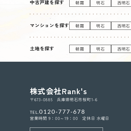
中古戸建を探す
朝霧
明石
西明石
マンションを探す
朝霧
明石
西明石
土地を探す
朝霧
明石
西明石
株式会社Rank's
〒673-0885 兵庫県明石市桜町1-6
0120-777-678
TEL.
営業時間 9：00～19：00 定休日 水曜日