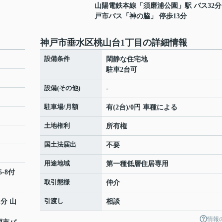
山陽電鉄本線
「
須磨浦公園
」駅 バス32分
戸市バス「神の脇」 停歩13分
神戸市垂水区桃山台1丁目の詳細情報
設備条件
閑静な住宅地
駐車2台可
設備(その他)
-
駐車場/月額
有(2台)/0円 車種による
土地権利
所有権
国土法届出
不要
用途地域
第一種低層住居専用
-8付
取引態様
仲介
引渡し
1分 山
相談
情報