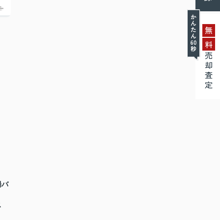
無
料
売却査定
陽バ
ス