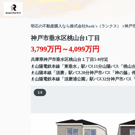
明石の不動産購入なら株式会社Rank's（ランクス）
神戸
神戸市垂水区桃山台1丁目
3,799万円～4,099万円
兵庫県
神戸市垂水区
桃山台
１丁目5-8付近
山陽電鉄本線「東垂水」駅バス11分山陽バス「桃山
山陽本線「須磨」駅バス20分神戸市バス「神の脇」停
山陽電鉄本線「須磨浦公園」駅バス32分神戸市バス「
1
/
4