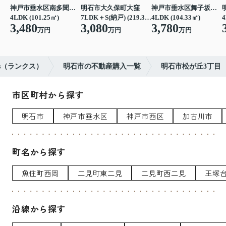
神戸市垂水区南多聞台４丁目
明石市大久保町大窪
神戸市垂水区舞子坂３丁目
4LDK (101.25㎡)
7LDK＋S(納戸) (219.39㎡)
4LDK (104.33㎡)
4
3,480
3,080
3,780
万円
万円
万円
s（ランクス）
明石市の不動産購入一覧
明石市松が丘3丁目
市区町村から探す
明石市
神戸市垂水区
神戸市西区
加古川市
町名から探す
魚住町西岡
二見町東二見
二見町西二見
王塚
沿線から探す