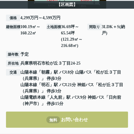
【区画図】
4,299万円～4,599万円
価格
100.19㎡～
36.69坪～
3LDK＋S(納
建物面積
土地面積
間取り
160.22㎡
65.54坪
戸)
(121.29㎡～
216.68㎡)
予定
築年数
兵庫県
明石市
松が丘
３丁目24-25
所在地
山陽本線
「
朝霧
」駅 バス8分 山陽バス「松が丘３丁目
交通
（兵庫県）」 停歩3分
山陽本線
「
明石
」駅 バス21分 神姫バス「松が丘３丁目
（兵庫県）」 停歩3分
山陽電鉄本線
「
人丸前
」駅 バス9分 神姫バス「日向前
（神戸市）」 停歩15分
お問い合わせ
無料