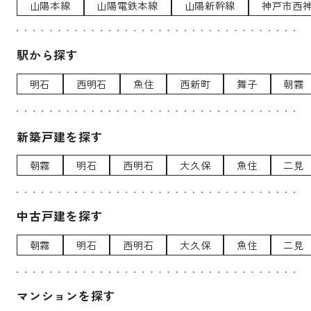
山陽本線
山陽電鉄本線
山陽新幹線
神戸市西
駅から探す
明石
西明石
魚住
西新町
舞子
朝霧
新築戸建を探す
朝霧
明石
西明石
大久保
魚住
二見
中古戸建を探す
朝霧
明石
西明石
大久保
魚住
二見
マンションを探す