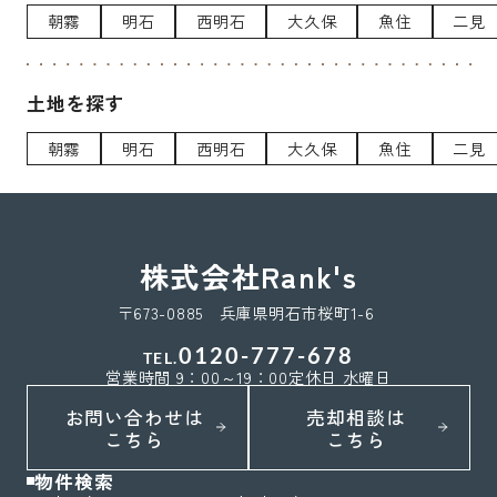
朝霧
明石
西明石
大久保
魚住
二見
土地を探す
朝霧
明石
西明石
大久保
魚住
二見
株式会社Rank's
〒673-0885 兵庫県明石市桜町1-6
0120-777-678
TEL.
営業時間 9：00～19：00
定休日 水曜日
お問い合わせは
売却相談は
こちら
こちら
物件検索