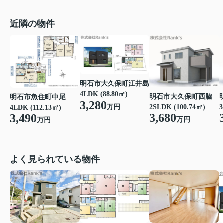
近隣の物件
明石市大久保町江井島
4LDK (88.80㎡)
明石市大久保町西脇
明石市魚住町中尾
3,280
万円
3
2SLDK (100.74㎡)
4LDK (112.13㎡)
3,680
3,490
万円
万円
よく見られている物件