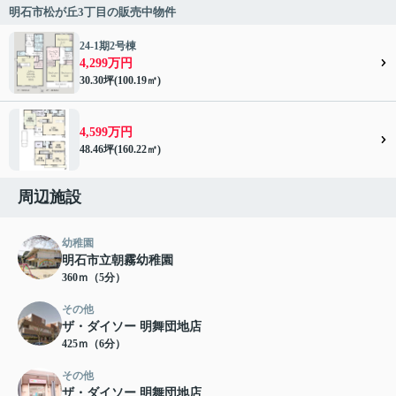
明石市松が丘3丁目の販売中物件
24-1期2号棟
4,299万円
30.30坪(100.19㎡)
4,599万円
48.46坪(160.22㎡)
周辺施設
幼稚園
明石市立朝霧幼稚園
360ｍ（5分）
その他
ザ・ダイソー 明舞団地店
425ｍ（6分）
その他
ザ・ダイソー 明舞団地店